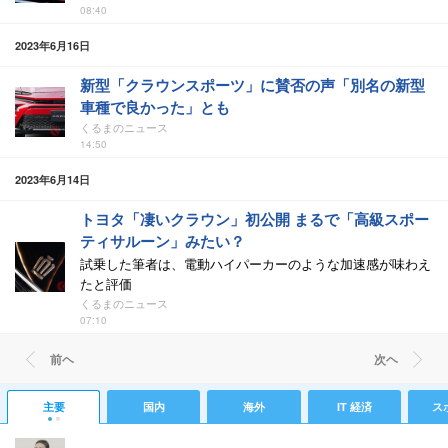
08:40
2023年6月16日
新型「クラウンスポーツ」に賛否の声「別名の新型
車種で良かった」とも
くるまのニュース
14:50
2023年6月14日
トヨタ「凄いクラウン」初公開 まるで「高級スポー
ティサルーン」みたい？
試乗した筆者は、電動ハイパーカーのような加速感が味わえ
たと評価
くるまのニュース
07:10
前ヘ
次ヘ
主要
国内
海外
IT 経済
ス