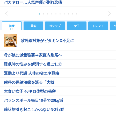
バカヤロー…人気声優が別れ悲痛
健康
芸能
ゴシップ
女子
トレンド
Y
紫外線対策がビタミンD不足に
母が娘に減量強要→家庭内別居へ
睡眠時の悩みを解消する過ごし方
運動より代謝 人体の省エネ戦略
歯科の保健治療を巡る「大嘘」
大食い女子 46キロ体型の秘密
バランスボール毎日10分で20kg減
躁状態引き起こしかねないNG行動