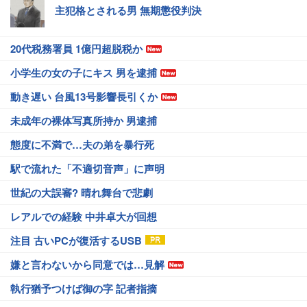
主犯格とされる男 無期懲役判決
20代税務署員 1億円超脱税か
小学生の女の子にキス 男を逮捕
動き遅い 台風13号影響長引くか
未成年の裸体写真所持か 男逮捕
態度に不満で…夫の弟を暴行死
駅で流れた「不適切音声」に声明
世紀の大誤審? 晴れ舞台で悲劇
レアルでの経験 中井卓大が回想
注目 古いPCが復活するUSB
嫌と言わないから同意では…見解
執行猶予つけば御の字 記者指摘