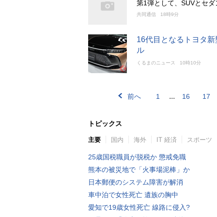
第1弾として、SUVとセ
共同通信
18時9分
16代目となるトヨタ
ル
くるまのニュース
10時10分
...
前へ
1
16
17
トピックス
主要
国内
海外
IT 経済
スポーツ
25歳国税職員が脱税か 懲戒免職
熊本の被災地で「火事場泥棒」か
日本郵便のシステム障害が解消
車中泊で女性死亡 遺族の胸中
愛知で19歳女性死亡 線路に侵入?