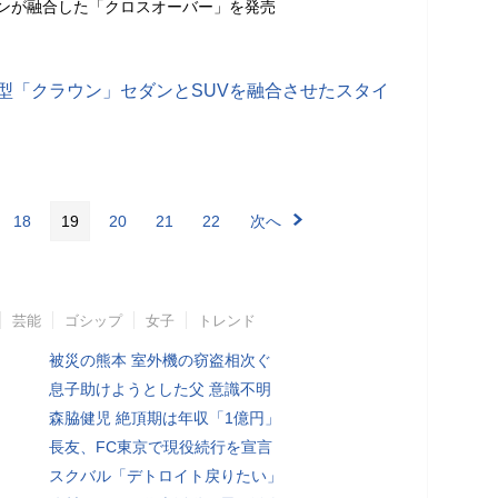
ダンが融合した「クロスオーバー」を発売
新型「クラウン」セダンとSUVを融合させたスタイ
18
19
20
21
22
次へ
芸能
ゴシップ
女子
トレンド
被災の熊本 室外機の窃盗相次ぐ
息子助けようとした父 意識不明
森脇健児 絶頂期は年収「1億円」
長友、FC東京で現役続行を宣言
スクバル「デトロイト戻りたい」