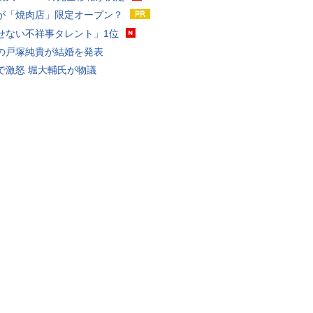
が「焼肉店」限定オープン？
せない不祥事タレント」1位
の戸塚純貴が結婚を発表
で激怒 堀大輔氏が物議