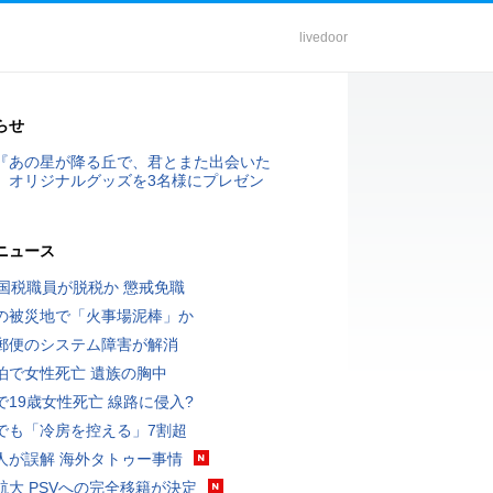
livedoor
らせ
『あの星が降る丘で、君とまた出会いた
』オリジナルグッズを3名様にプレゼン
ニュース
歳国税職員が脱税か 懲戒免職
の被災地で「火事場泥棒」か
郵便のシステム障害が解消
泊で女性死亡 遺族の胸中
で19歳女性死亡 線路に侵入?
でも「冷房を控える」7割超
人が誤解 海外タトゥー事情
航大 PSVへの完全移籍が決定