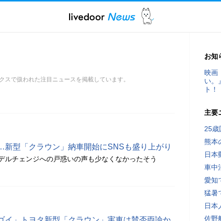
お知
映画
クスで扱われた注目ニュースを掲載しています。
い。
ト！
主要
25
熊本
…新型「クラウン」納車開始にSNSも盛り上がり
日本
デルチェンジへの戸惑いの声も少なくなかったそう
車中
愛知
猛暑
日本
佐野
ゴイ」トヨタ新型「クラウン」実車は賛否両論か