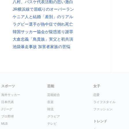
八村、バスケ代表活動の思い激白
JR横浜線で居眠りのオーバーラン
ケニア人と結婚「差別」のリアル
ラグビー選手が熱中症で倒れ死亡
韓国サッカー協会が疑惑巡り謝罪
大倉忠義「鳥貴族」実父と初共演
池袋暴走事故 加害者家族の苦悩
スポーツ
芸能
女子
海外サッカー
芸能総合
恋愛
日本代表
音楽
ライフスタイル
Jリーグ
韓流
ファッション
プロ野球
グラビア
トレンド
MLB
テレビ