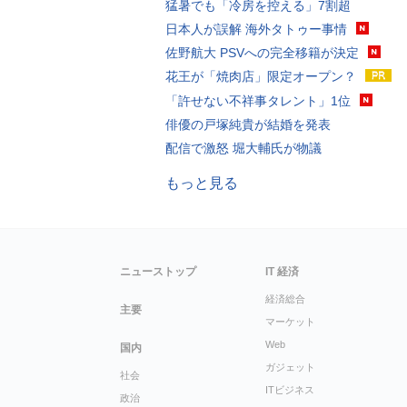
猛暑でも「冷房を控える」7割超
日本人が誤解 海外タトゥー事情
佐野航大 PSVへの完全移籍が決定
花王が「焼肉店」限定オープン？
「許せない不祥事タレント」1位
俳優の戸塚純貴が結婚を発表
配信で激怒 堀大輔氏が物議
もっと見る
ニューストップ
IT 経済
経済総合
主要
マーケット
Web
国内
ガジェット
社会
ITビジネス
政治