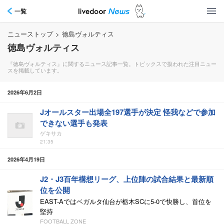
一覧
ニューストップ
>
徳島ヴォルティス
徳島ヴォルティス
『徳島ヴォルティス』に関するニュース記事一覧。トピックスで扱われた注目ニュー
スを掲載しています。
2026年6月2日
Jオールスター出場全197選手が決定 怪我などで参加
できない選手も発表
ゲキサカ
21:35
2026年4月19日
J2・J3百年構想リーグ、上位陣の試合結果と最新順
位を公開
EAST-Aではベガルタ仙台が栃木SCに5-0で快勝し、首位を
堅持
FOOTBALL ZONE