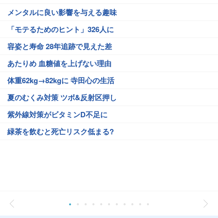
メンタルに良い影響を与える趣味
「モテるためのヒント」326人に
容姿と寿命 28年追跡で見えた差
あたりめ 血糖値を上げない理由
体重62kg→82kgに 寺田心の生活
夏のむくみ対策 ツボ&反射区押し
紫外線対策がビタミンD不足に
緑茶を飲むと死亡リスク低まる?