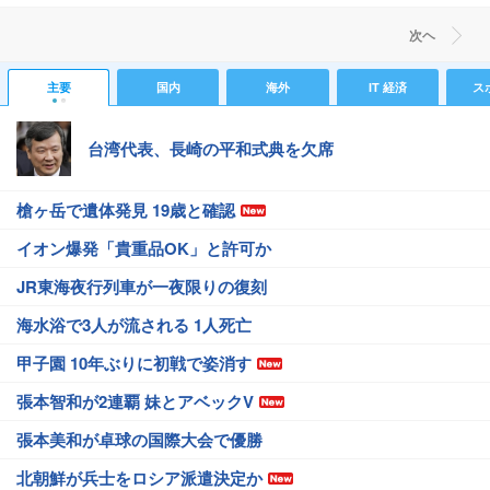
次ヘ
主要
国内
海外
IT 経済
ス
台湾代表、長崎の平和式典を欠席
槍ヶ岳で遺体発見 19歳と確認
イオン爆発「貴重品OK」と許可か
JR東海夜行列車が一夜限りの復刻
海水浴で3人が流される 1人死亡
甲子園 10年ぶりに初戦で姿消す
張本智和が2連覇 妹とアベックV
張本美和が卓球の国際大会で優勝
北朝鮮が兵士をロシア派遣決定か