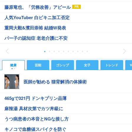
藤原竜也、「労務改善」アピール
人気YouTuber 白ビキニ加工否定
重岡大毅&濱田崇裕 結婚W発表
パー子の認知症 老老介護に不安
健康
芸能
ゴシップ
女子
トレンド
Y
医師が勧める 猫背解消の体操術
465gで321円 ドンキプリン品薄
麻辣湯 具材次第でカツ丼級に
うつ病患者の本音とNGな接し方
キノコで血糖値スパイクを防ぐ