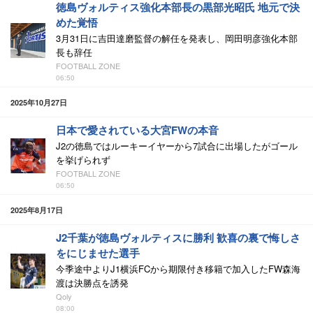
徳島ヴォルティス強化本部長の黒部光昭氏 地元で決
めた覚悟
3月31日に吉田達磨監督の解任を発表し、岡田明彦強化本部
長も辞任
FOOTBALL ZONE
06:50
2025年10月27日
日本で愛されている大宮FWの本音
J2の徳島ではルーキーイヤーから7試合に出場したがゴール
を挙げられず
FOOTBALL ZONE
06:50
2025年8月17日
J2千葉が徳島ヴォルティスに勝利 歓喜の裏で悔しさ
をにじませた選手
今季途中よりJ1横浜FCから期限付き移籍で加入したFW森海
渡は決勝点を誘発
Qoly
08:00