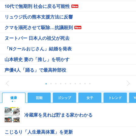
10代で無期刑 社会に戻る可能性
リュウジ氏の熊本支援方法に反響
クマを溺死させて駆除…抗議殺到
ヌートバー 日本人の祖父が死去
「Nクールおじさん」結婚を発表
山本耕史 妻の「推し」を明かす
声優4人「踊る」で最高幹部役
健康
芸能
ゴシップ
女子
トレンド
Y
冷蔵庫を見れば貯まる家かわかる
こじるり「人生最高体重」を更新