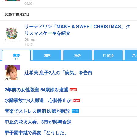
09:00
2025年10月27日
サーティワン「MAKE A SWEET CHRISTMAS」ク
リスマスケーキを紹介
Dtimes
11:15
主要
国内
海外
IT 経済
ス
辻希美 息子2人の「病気」を告白
2年前の女性殺害 54歳娘を逮捕
水難事故で3人搬送、心肺停止か
音楽でストレス解消 医師が解説
中止の花火大会、3市が関与否定
甲子園中継で異変「どうした」