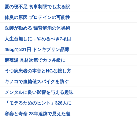
夏の寝不足 食事制限でも太る訳
体臭の原因 プロテインの可能性
医師が勧める 猫背解消の体操術
人生台無しに…やめるべき7項目
465gで321円 ドンキプリン品薄
麻辣湯 具材次第でカツ丼級に
うつ病患者の本音とNGな接し方
キノコで血糖値スパイクを防ぐ
メンタルに良い影響を与える趣味
「モテるためのヒント」326人に
容姿と寿命 28年追跡で見えた差