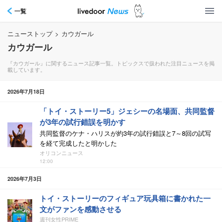
一覧
ニューストップ
>
カウガール
カウガール
『カウガール』に関するニュース記事一覧。トピックスで扱われた注目ニュースを掲
載しています。
2026年7月18日
「トイ・ストーリー5」ジェシーの名場面、共同監督
が3年の試行錯誤を明かす
共同監督のケナ・ハリスが約3年の試行錯誤と7～8回の試写
を経て完成したと明かした
オリコンニュース
12:00
2026年7月3日
トイ・ストーリーのフィギュア玩具箱に書かれた一
文がファンを感動させる
週刊女性PRIME