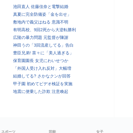
池田直人 佐藤佳奈と電撃結婚
真夏に完全防備姿「金を出せ」
敷地内で義父はねる 意識不明
有明高校、9回2死から大逆転勝利
広陵の暴力問題 元監督が陳謝
神田うの「3回流産してる」告白
豊臣兄弟! 茶々に「美人過ぎる」
保育園園長 女児にわいせつか
「外国人受け入れ反対」大幅増
結婚してる? さかなクンが回答
甲子園 初めてビデオ検証を実施
地震に便乗した詐欺 注意喚起
スポーツ
芸能
女子