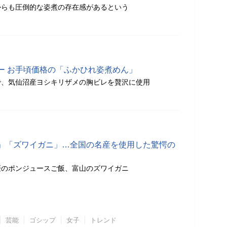
からも圧倒的な姿煮の存在感があるという
ー お手頃価格の「ふかひれ姿煮めん」
で、気仙沼産ヨシキリザメの胸ビレを贅沢に使用
」「ズワイガニ」…全国の名産を使用した驚愕の
媛のポンジュースご飯、富山のズワイガニ
芸能
ゴシップ
女子
トレンド