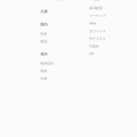
経済総合
主要
マーケット
Web
国内
ガジェット
社会
ITビジネス
政治
IT総合
海外
PR
海外総合
韓国
中国