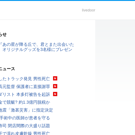
livedoor
らせ
『あの星が降る丘で、君とまた出会いた
』オリジナルグッズを3名様にプレゼン
ニュース
したトラック発見 男性死亡
高元監督 保護者に直接謝罪
ダリスト 本多灯被告を起訴
金で競艇? 約1.3億円脱税か
地震「激甚災害」に指定決定
 手術中の医師が患者を守る
寿司 閉店間際の大盛り話題
汗で濡れ皮膚乾燥 男性死亡