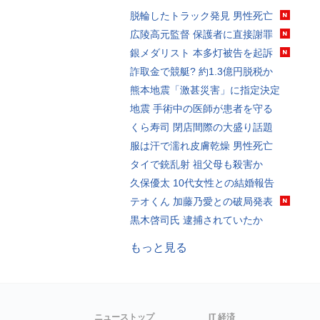
脱輪したトラック発見 男性死亡
広陵高元監督 保護者に直接謝罪
銀メダリスト 本多灯被告を起訴
詐取金で競艇? 約1.3億円脱税か
熊本地震「激甚災害」に指定決定
地震 手術中の医師が患者を守る
くら寿司 閉店間際の大盛り話題
服は汗で濡れ皮膚乾燥 男性死亡
タイで銃乱射 祖父母も殺害か
久保優太 10代女性との結婚報告
テオくん 加藤乃愛との破局発表
黒木啓司氏 逮捕されていたか
もっと見る
ニューストップ
IT 経済