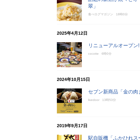
翠」
食べログマガジン
18時0分
2025年4月12日
リニューアルオープン
cocotte
6時0分
2024年10月15日
セブン新商品「金の肉
livedoor
13時53分
2019年9月17日
駅自販機「ふかひれス