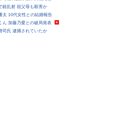
で銃乱射 祖父母も殺害か
優太 10代女性との結婚報告
くん 加藤乃愛との破局発表
啓司氏 逮捕されていたか