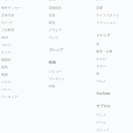
海外サッカー
芸能総合
恋愛
日本代表
音楽
ライフスタイル
Jリーグ
韓流
ファッション
プロ野球
グラビア
トレンド
MLB
テレビ
本
ゴルフ
ゴシップ
教育・仕事
テニス
からだ
格闘技
映画
マネー
競馬
レビュー
車
相撲
プレゼント
グルメ
バスケ
特集
バレー
YouTube
フィギュア
サブカル
アニメ
ゲーム
コミック