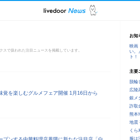
お知
映画
クスで扱われた注目ニュースを掲載しています。
い。
ト！
主要
脱輪
広陵
覚を楽しむグルメフェア開催 1月16日から
銀メ
詐取
熊本
地震
くら
服は
ープンする中華料理店界隈に新たな注目店「白