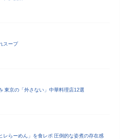
れスープ
み 東京の「外さない」中華料理店12選
ヒレらーめん」を食レポ 圧倒的な姿煮の存在感