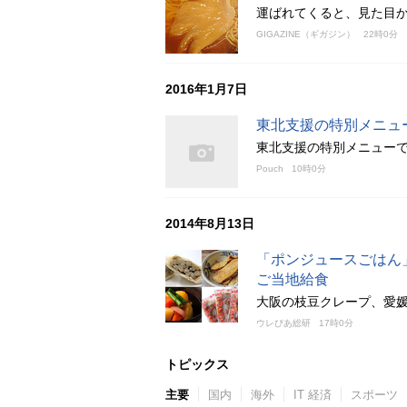
運ばれてくると、見た目
GIGAZINE（ギガジン）
22時0分
2016年1月7日
東北支援の特別メニュ
東北支援の特別メニュー
Pouch
10時0分
2014年8月13日
「ポンジュースごはん
ご当地給食
大阪の枝豆クレープ、愛
ウレぴあ総研
17時0分
トピックス
主要
国内
海外
IT 経済
スポーツ