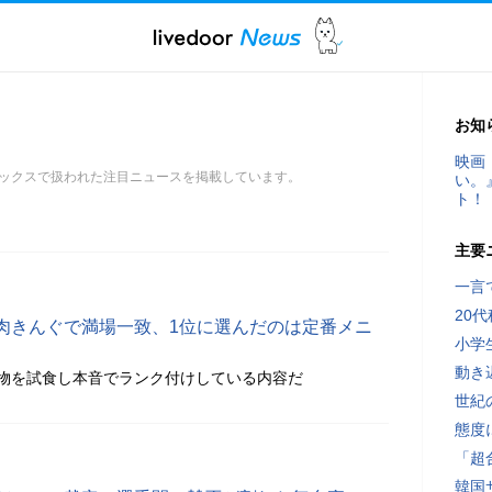
お知
映画
ックスで扱われた注目ニュースを掲載しています。
い。
ト！
主要
一言
20
肉きんぐで満場一致、1位に選んだのは定番メニ
小学
動き
物を試食し本音でランク付けしている内容だ
世紀
態度
「超
韓国