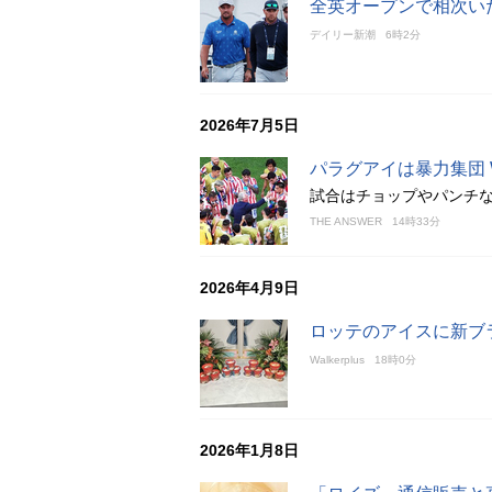
全英オープンで相次い
デイリー新潮
6時2分
2026年7月5日
パラグアイは暴力集団
試合はチョップやパンチ
THE ANSWER
14時33分
2026年4月9日
ロッテのアイスに新ブ
Walkerplus
18時0分
2026年1月8日