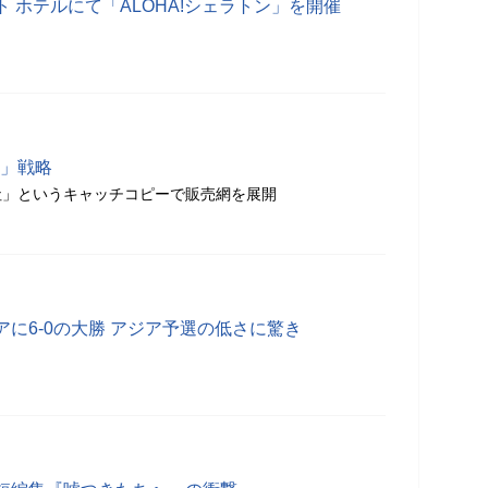
 ホテルにて「ALOHA!シェラトン」を開催
車」戦略
社」というキャッチコピーで販売網を展開
に6-0の大勝 アジア予選の低さに驚き