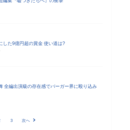
短編集『嘘つきたちへ』の衝撃
した9億円超の賞金 使い道は?
分
舞 全編出演級の存在感でバーガー界に殴り込み
2
3
次へ