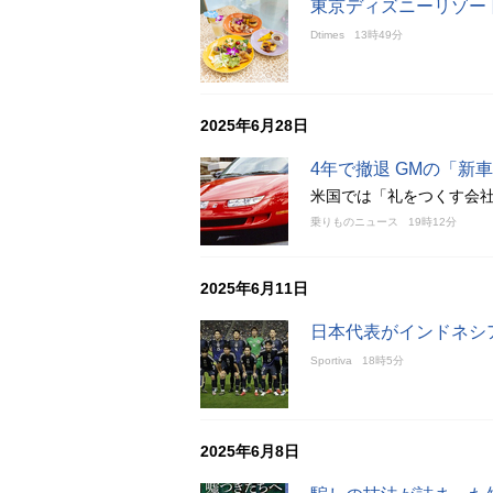
東京ディズニーリゾート
Dtimes
13時49分
2025年6月28日
4年で撤退 GMの「新
米国では「礼をつくす会
乗りものニュース
19時12分
2025年6月11日
日本代表がインドネシア
Sportiva
18時5分
2025年6月8日