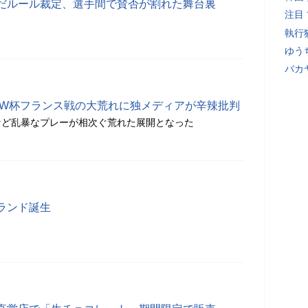
だルール裁定、選手間で賛否が割れた舞台裏
注目
執行
ゆう
バカ
 W杯フランス戦の大荒れに独メディアが辛辣批判
など乱暴なプレーが相次ぐ荒れた展開となった
ランド誕生