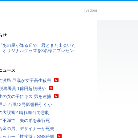
livedoor
らせ
『あの星が降る丘で、君とまた出会いた
』オリジナルグッズを3名様にプレゼン
ニュース
で激昂 巨漢が女子高生殺害
代税務署員 1億円超脱税か
生の女の子にキス 男を逮捕
遅い 台風13号影響長引くか
の大誤審? 晴れ舞台で悲劇
に不満で…夫の弟を暴行死
合金の男」デザイナーが死去
サッカー「性接待」SNS紛糾