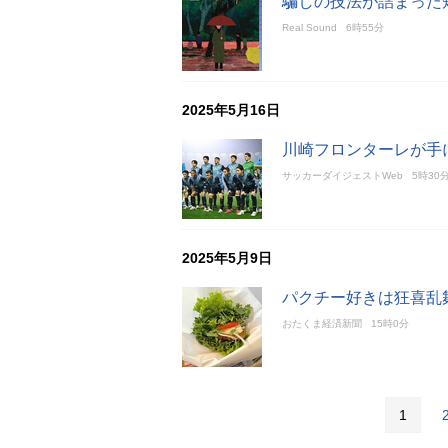
騙しの技法が詰まった
Real Sound
6時55分
2025年5月16日
川崎フロンターレが手に
サッカーダイジェストWeb
5時30
2025年5月9日
パクチー好きは狂喜乱
おたくま経済新聞
15時0分
1