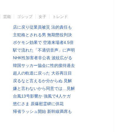
芸能
ゴシップ
女子
トレンド
店に戻り従業員被災 法的責任も
主犯格とされる男 無期懲役判決
ポケモン効果で 空港来場者4.5倍
駅で流れた「不適切音声」に声明
NHK性加害者非公表 波紋広がる
韓国サッカー協会に性的接待過去
超人の軌道に戻った 大谷再注目
戻るなと言えるか分からぬ 見解
嫌と言わないから同意では…見解
台風13号影響か 強風で4人ケガ
悠仁さま 原爆慰霊碑に供花
帰省ラッシュ開始 新幹線満席も