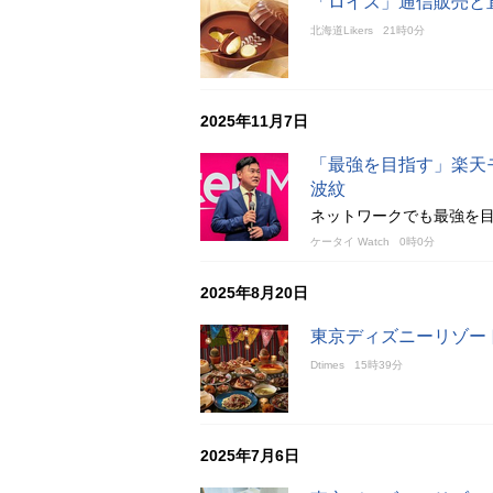
「ロイズ」通信販売と
北海道Likers
21時0分
2025年11月7日
「最強を目指す」楽天
波紋
ネットワークでも最強を
ケータイ Watch
0時0分
2025年8月20日
東京ディズニーリゾー
Dtimes
15時39分
2025年7月6日