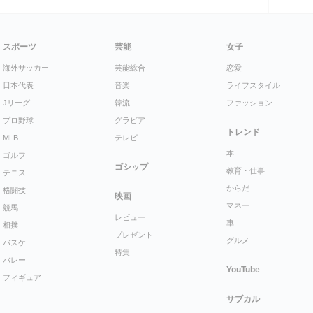
スポーツ
芸能
女子
海外サッカー
芸能総合
恋愛
日本代表
音楽
ライフスタイル
Jリーグ
韓流
ファッション
プロ野球
グラビア
トレンド
MLB
テレビ
本
ゴルフ
ゴシップ
教育・仕事
テニス
からだ
格闘技
映画
マネー
競馬
レビュー
車
相撲
プレゼント
グルメ
バスケ
特集
バレー
YouTube
フィギュア
サブカル