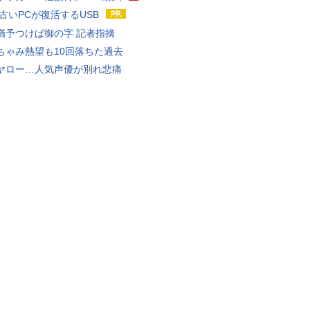
 古いPCが復活するUSB
猶予つけば御の字 記者指摘
ちゃみ熱望も10回落ちた過去
ヤロー…人気声優が別れ悲痛