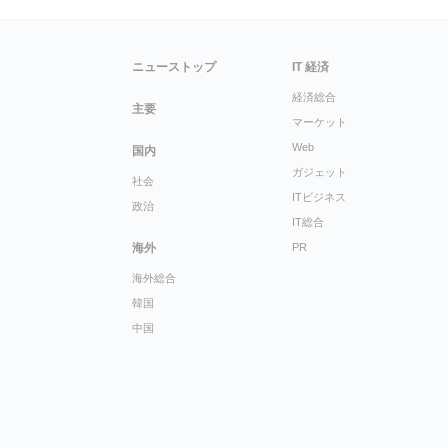
ニューストップ
IT 経済
経済総合
主要
マーケット
Web
国内
ガジェット
社会
ITビジネス
政治
IT総合
海外
PR
海外総合
韓国
中国