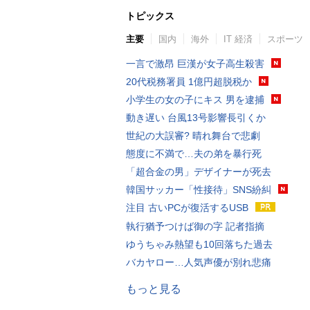
トピックス
主要
国内
海外
IT 経済
スポーツ
一言で激昂 巨漢が女子高生殺害
20代税務署員 1億円超脱税か
小学生の女の子にキス 男を逮捕
動き遅い 台風13号影響長引くか
世紀の大誤審? 晴れ舞台で悲劇
態度に不満で…夫の弟を暴行死
「超合金の男」デザイナーが死去
韓国サッカー「性接待」SNS紛糾
注目 古いPCが復活するUSB
執行猶予つけば御の字 記者指摘
ゆうちゃみ熱望も10回落ちた過去
バカヤロー…人気声優が別れ悲痛
もっと見る