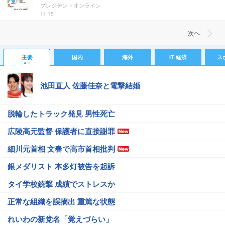
プレジデントオンライン
11:15
次ヘ
主要
国内
海外
IT 経済
ス
池田直人 佐藤佳奈と電撃結婚
脱輪したトラック発見 男性死亡
広陵高元監督 保護者に直接謝罪
細川元首相 文春で高市首相批判
銀メダリスト 本多灯被告を起訴
タイ学校銃撃 成績でストレスか
正常な組織を誤摘出 重篤な状態
れいわの新党名「覚えづらい」