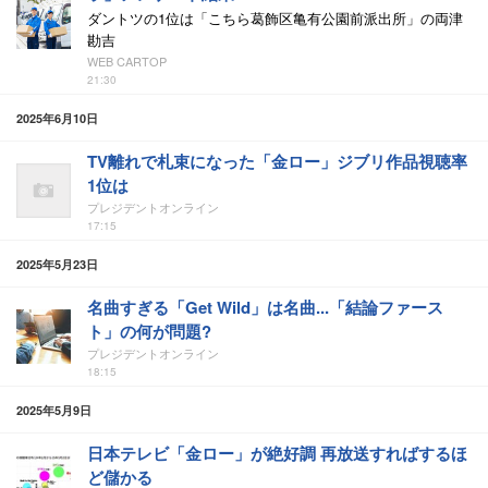
ダントツの1位は「こちら葛飾区亀有公園前派出所」の両津
勘吉
WEB CARTOP
21:30
2025年6月10日
TV離れで札束になった「金ロー」ジブリ作品視聴率
1位は
プレジデントオンライン
17:15
2025年5月23日
名曲すぎる「Get Wild」は名曲...「結論ファース
ト」の何が問題?
プレジデントオンライン
18:15
2025年5月9日
日本テレビ「金ロー」が絶好調 再放送すればするほ
ど儲かる