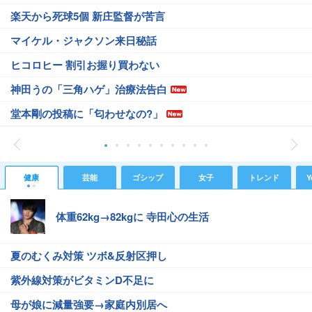
楽天から死球5個 新庄監督が苦言
マイケル・ジャクソン来日秘話
ヒコロヒー 割引お握り買わない
神田うの「三角ハゲ」治療法告白
堂本剛の投稿に「匂わせなの?」
健康
芸能
ゴシップ
女子
トレンド
Y
体重62kg→82kgに 寺田心の生活
夏のむくみ対策 ツボ&反射区押し
紫外線対策がビタミンD不足に
母が娘に減量強要→家庭内別居へ