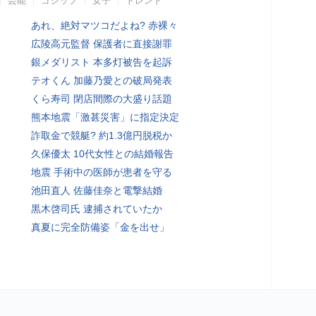
芸能
ゴシップ
女子
トレンド
あれ、絶対マツコだよね? 赤裸々
広陵高元監督 保護者に直接謝罪
銀メダリスト 本多灯被告を起訴
テオくん 加藤乃愛との破局発表
くら寿司 閉店間際の大盛り話題
熊本地震「激甚災害」に指定決定
詐取金で競艇? 約1.3億円脱税か
久保優太 10代女性との結婚報告
地震 手術中の医師が患者を守る
池田直人 佐藤佳奈と電撃結婚
黒木啓司氏 逮捕されていたか
真夏に完全防備姿「金を出せ」