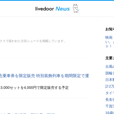
お知
映画
クスで扱われた注目ニュースを掲載しています。
い。
ト！
主要
台風
脱輪
念乗車券を限定販売 特別装飾列車を期間限定で運
日本
計2
,000セットを4,000円で限定販売する予定
タイ
長友
千賀
16