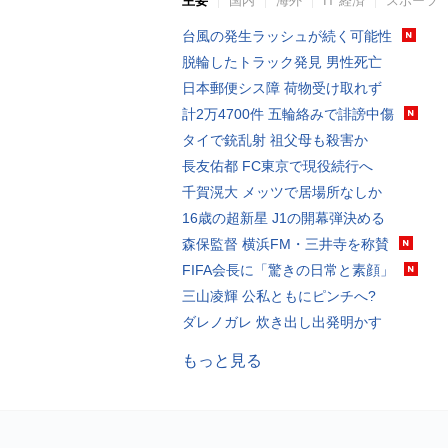
主要
国内
海外
IT 経済
スポーツ
台風の発生ラッシュが続く可能性
脱輪したトラック発見 男性死亡
日本郵便シス障 荷物受け取れず
計2万4700件 五輪絡みで誹謗中傷
タイで銃乱射 祖父母も殺害か
長友佑都 FC東京で現役続行へ
千賀滉大 メッツで居場所なしか
16歳の超新星 J1の開幕弾決める
森保監督 横浜FM・三井寺を称賛
FIFA会長に「驚きの日常と素顔」
三山凌輝 公私ともにピンチへ?
ダレノガレ 炊き出し出発明かす
もっと見る