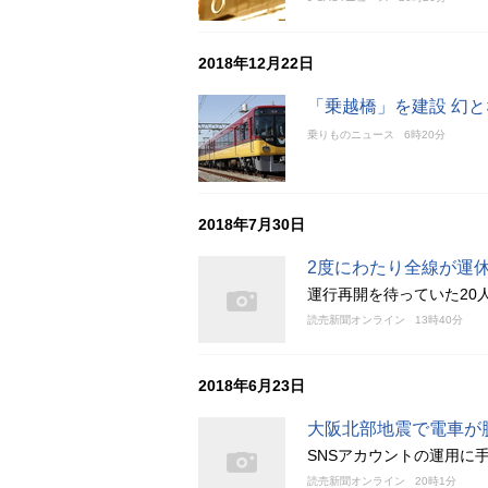
2018年12月22日
「乗越橋」を建設 幻
乗りものニュース
6時20分
2018年7月30日
2度にわたり全線が運休
運行再開を待っていた20
読売新聞オンライン
13時40分
2018年6月23日
大阪北部地震で電車が
SNSアカウントの運用に
読売新聞オンライン
20時1分