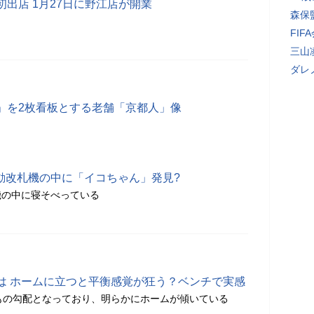
出店 1月27日に野江店が開業
森保
FI
三山
ダレ
」を2枚看板とする老舗「京都人」像
の自動改札機の中に「イコちゃん」発見?
機の中に寝そべっている
は ホームに立つと平衡感覚が狂う？ベンチで実感
もの勾配となっており、明らかにホームが傾いている