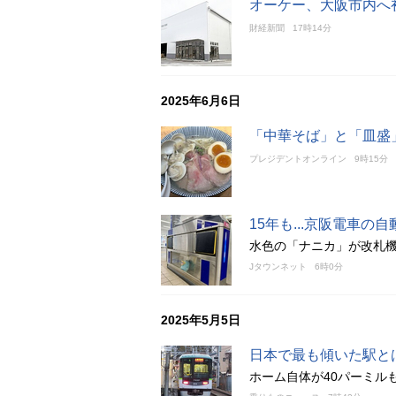
オーケー、大阪市内へ初
財経新聞
17時14分
2025年6月6日
「中華そば」と「皿盛
プレジデントオンライン
9時15分
15年も...京阪電車
水色の「ナニカ」が改札
Jタウンネット
6時0分
2025年5月5日
日本で最も傾いた駅と
ホーム自体が40パーミル