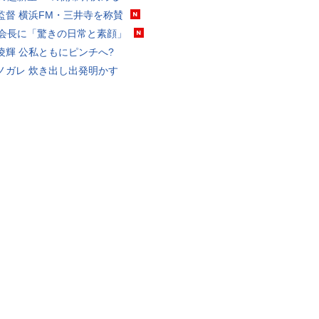
監督 横浜FM・三井寺を称賛
FA会長に「驚きの日常と素顔」
凌輝 公私ともにピンチへ?
ノガレ 炊き出し出発明かす