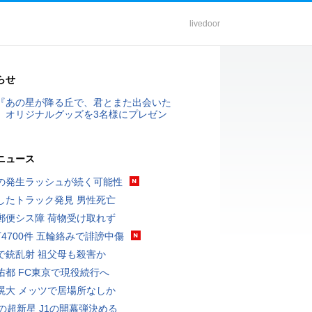
livedoor
らせ
『あの星が降る丘で、君とまた出会いた
』オリジナルグッズを3名様にプレゼン
ニュース
の発生ラッシュが続く可能性
したトラック発見 男性死亡
郵便シス障 荷物受け取れず
万4700件 五輪絡みで誹謗中傷
で銃乱射 祖父母も殺害か
佑都 FC東京で現役続行へ
滉大 メッツで居場所なしか
歳の超新星 J1の開幕弾決める