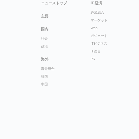
ニューストップ
IT 経済
経済総合
主要
マーケット
Web
国内
ガジェット
社会
ITビジネス
政治
IT総合
海外
PR
海外総合
韓国
中国