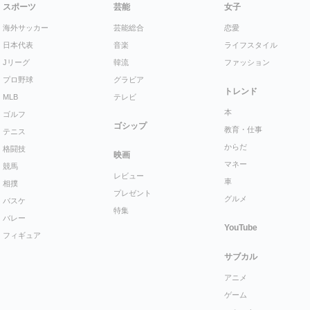
スポーツ
芸能
女子
海外サッカー
芸能総合
恋愛
日本代表
音楽
ライフスタイル
Jリーグ
韓流
ファッション
プロ野球
グラビア
トレンド
MLB
テレビ
本
ゴルフ
ゴシップ
教育・仕事
テニス
からだ
格闘技
映画
マネー
競馬
レビュー
車
相撲
プレゼント
グルメ
バスケ
特集
バレー
YouTube
フィギュア
サブカル
アニメ
ゲーム