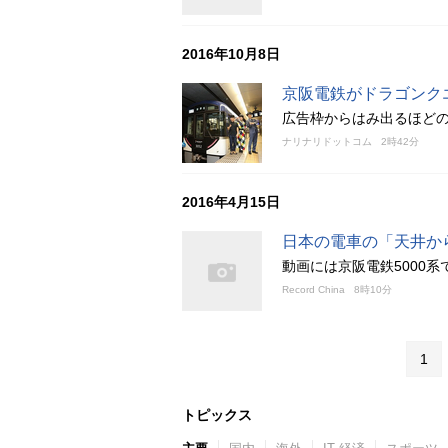
2016年10月8日
京阪電鉄がドラゴンク
広告枠からはみ出るほど
ナリナリドットコム
2時42分
2016年4月15日
日本の電車の「天井か
動画には京阪電鉄5000
Record China
8時10分
1
トピックス