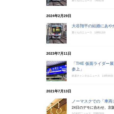
乗りものニュース
7時42分
2024年2月29日
大谷翔平の結婚にあや
乗りものニュース
19時12分
2023年7月11日
「THE 仮面ライダ
参上」
鉄道チャンネルニュース
14時46分
2021年7月13日
ノーマスクでの「車両
24日のデモに合わせ、京
J-CASTニュース
20時26分