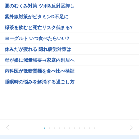
夏のむくみ対策 ツボ&反射区押し
紫外線対策がビタミンD不足に
緑茶を飲むと死亡リスク低まる?
ヨーグルト いつ食べたらいい?
休みだが疲れる 隠れ疲労対策は
母が娘に減量強要→家庭内別居へ
内科医が低糖質麺を食べ比べ検証
睡眠時の悩みを解消する過ごし方