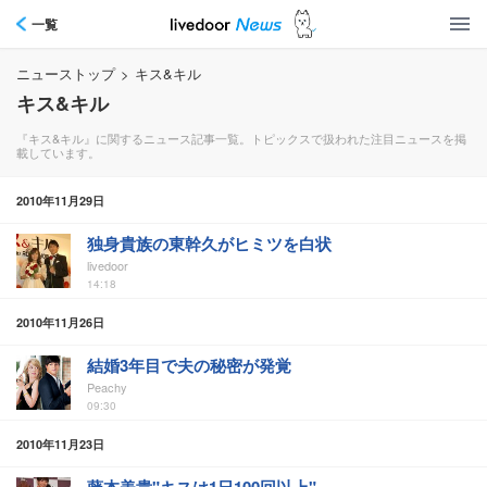
一覧
ニューストップ
>
キス&キル
キス&キル
『キス&キル』に関するニュース記事一覧。トピックスで扱われた注目ニュースを掲
載しています。
2010年11月29日
独身貴族の東幹久がヒミツを白状
livedoor
14:18
2010年11月26日
結婚3年目で夫の秘密が発覚
Peachy
09:30
2010年11月23日