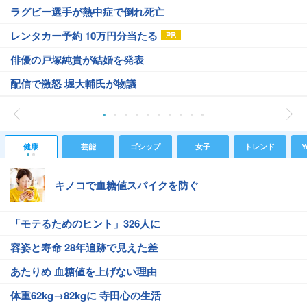
ラグビー選手が熱中症で倒れ死亡
レンタカー予約 10万円分当たる
俳優の戸塚純貴が結婚を発表
配信で激怒 堀大輔氏が物議
健康
芸能
ゴシップ
女子
トレンド
Y
キノコで血糖値スパイクを防ぐ
「モテるためのヒント」326人に
容姿と寿命 28年追跡で見えた差
あたりめ 血糖値を上げない理由
体重62kg→82kgに 寺田心の生活