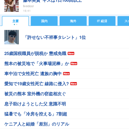
藤本美貴"キスは1日100回以上"
livedoor
16:41
主要
国内
海外
IT 経済
ス
「許せない不祥事タレント」1位
25歳国税職員が脱税か 懲戒免職
熊本の被災地で「火事場泥棒」か
車中泊で女性死亡 遺族の胸中
愛知で19歳女性死亡 線路に侵入?
被災の熊本 室外機の窃盗相次ぐ
息子助けようとした父 意識不明
猛暑でも「冷房を控える」7割超
ケニア人と結婚「差別」のリアル