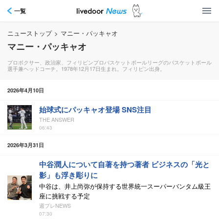
一覧
ニューストップ
>
マニー・パッキャオ
マニー・パッキャオ
プロボクサー、政治家、フィリピンプロバスケットボールリーグのバスケットボール
選手兼ヘッドコーチ。1978年12月17日生まれ。フィリピン出身。
2026年4月10日
始球式にパッキャオ登場 SNS注目
THE ANSWER
06:43
2026年3月31日
中谷潤人について自著を持つ著者 ビジネスの「光と
影」も浮き彫りに
中谷は、井上尚弥が保持する世界統一スーパーバンタム級王
座に挑戦する予定
週プレNEWS
07:30