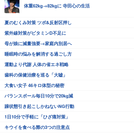
体重62kg→82kgに 寺田心の生活
夏のむくみ対策 ツボ&反射区押し
紫外線対策がビタミンD不足に
母が娘に減量強要→家庭内別居へ
睡眠時の悩みを解消する過ごし方
運動より代謝 人体の省エネ戦略
歯科の保健治療を巡る「大嘘」
大食い女子 46キロ体型の秘密
バランスボール毎日10分で20kg減
躁状態引き起こしかねないNG行動
1日10分で手軽に「ひざ痛対策」
キウイを食べる際の3つの注意点