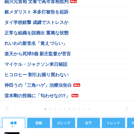
細川元首相 文春で高市首相批判
銀メダリスト 本多灯被告を起訴
タイ学校銃撃 成績でストレスか
正常な組織を誤摘出 重篤な状態
れいわの新党名「覚えづらい」
楽天から死球5個 新庄監督が苦言
マイケル・ジャクソン来日秘話
ヒコロヒー 割引お握り買わない
神田うの「三角ハゲ」治療法告白
堂本剛の投稿に「匂わせなの?」
健康
芸能
ゴシップ
女子
トレンド
Y