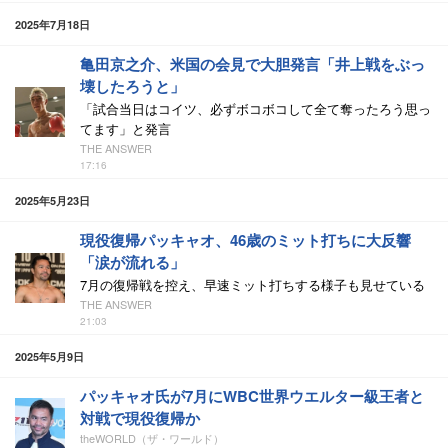
2025年7月18日
亀田京之介、米国の会見で大胆発言「井上戦をぶっ
壊したろうと」
「試合当日はコイツ、必ずボコボコして全て奪ったろう思っ
てます」と発言
THE ANSWER
17:16
2025年5月23日
現役復帰パッキャオ、46歳のミット打ちに大反響
「涙が流れる」
7月の復帰戦を控え、早速ミット打ちする様子も見せている
THE ANSWER
21:03
2025年5月9日
パッキャオ氏が7月にWBC世界ウエルター級王者と
対戦で現役復帰か
theWORLD（ザ・ワールド）