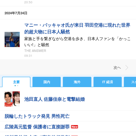
20:50
2024年7月24日
マニー・パッキャオ氏が来日 羽田空港に現れた世界
的超大物に日本人騒然
家族と手を繋ぎながら空港を歩き、日本人ファンを「かっこ
いい!」と騒然
THE ANSWER
09:31
次ヘ
主要
国内
海外
IT 経済
ス
池田直人 佐藤佳奈と電撃結婚
脱輪したトラック発見 男性死亡
広陵高元監督 保護者に直接謝罪