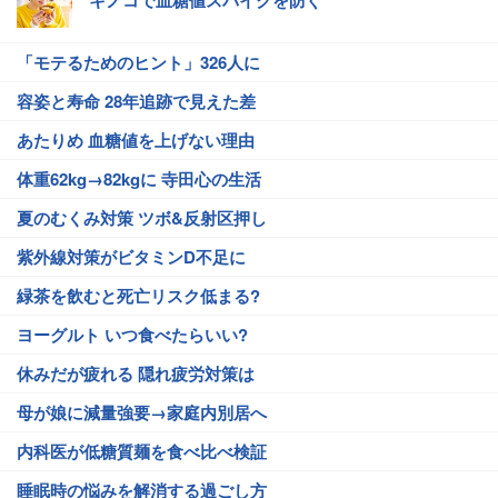
キノコで血糖値スパイクを防ぐ
「モテるためのヒント」326人に
容姿と寿命 28年追跡で見えた差
あたりめ 血糖値を上げない理由
体重62kg→82kgに 寺田心の生活
夏のむくみ対策 ツボ&反射区押し
紫外線対策がビタミンD不足に
緑茶を飲むと死亡リスク低まる?
ヨーグルト いつ食べたらいい?
休みだが疲れる 隠れ疲労対策は
母が娘に減量強要→家庭内別居へ
内科医が低糖質麺を食べ比べ検証
睡眠時の悩みを解消する過ごし方