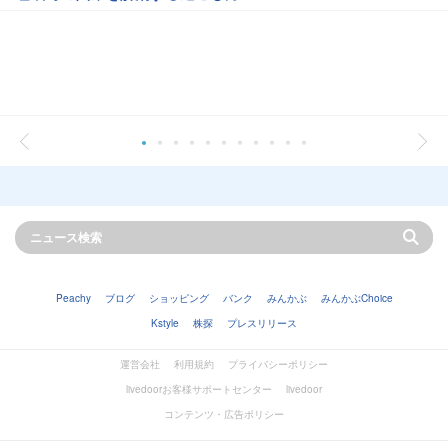
Peachy
ブログ
ショッピング
バンク
みんかぶ
みんかぶChoice
Kstyle
株探
プレスリリース
運営会社
利用規約
プライバシーポリシー
livedoorお客様サポートセンター
livedoor
コンテンツ・広告ポリシー