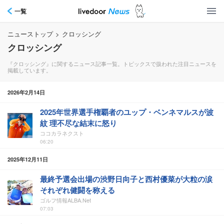
一覧
ニューストップ
>
クロッシング
クロッシング
『クロッシング』に関するニュース記事一覧。トピックスで扱われた注目ニュースを
掲載しています。
2026年2月14日
2025年世界選手権覇者のユップ・ベンネマルスが波
紋 理不尽な結末に怒り
ココカラネクスト
06:20
2025年12月11日
最終予選会出場の渋野日向子と西村優菜が大粒の涙
それぞれ健闘を称える
ゴルフ情報ALBA.Net
07:03