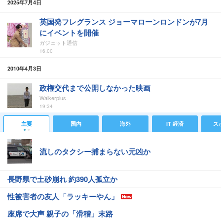
2025年7月4日
英国発フレグランス ジョーマローンロンドンが7月
にイベントを開催
ガジェット通信
16:00
2010年4月3日
政権交代まで公開しなかった映画
Walkerplus
19:34
主要
国内
海外
IT 経済
ス
流しのタクシー捕まらない元凶か
長野県で土砂崩れ 約390人孤立か
性被害者の友人「ラッキーやん」
座席で大声 親子の「滑稽」末路