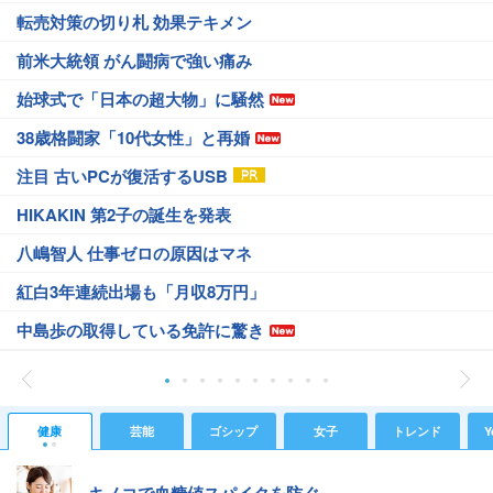
転売対策の切り札 効果テキメン
前米大統領 がん闘病で強い痛み
始球式で「日本の超大物」に騒然
38歳格闘家「10代女性」と再婚
注目 古いPCが復活するUSB
HIKAKIN 第2子の誕生を発表
八嶋智人 仕事ゼロの原因はマネ
紅白3年連続出場も「月収8万円」
中島歩の取得している免許に驚き
健康
芸能
ゴシップ
女子
トレンド
Y