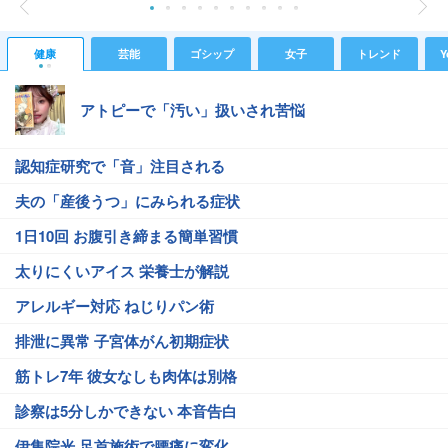
健康
芸能
ゴシップ
女子
トレンド
Y
アトピーで「汚い」扱いされ苦悩
認知症研究で「音」注目される
夫の「産後うつ」にみられる症状
1日10回 お腹引き締まる簡単習慣
太りにくいアイス 栄養士が解説
アレルギー対応 ねじりパン術
排泄に異常 子宮体がん初期症状
筋トレ7年 彼女なしも肉体は別格
診察は5分しかできない 本音告白
伊集院光 足首施術で腰痛に変化