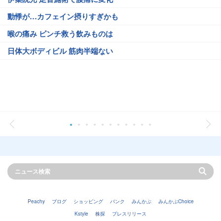
動悸が…カフェイン摂りすぎかも
喉の痛み ピンチ救う飲みものは
日体大ボディビル 筋肉半端ない
Peachy
ブログ
ショッピング
バンク
みんかぶ
みんかぶChoice
Kstyle
株探
プレスリリース