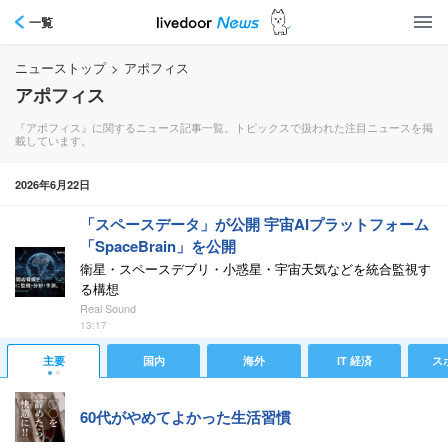
一覧
ニューストップ
>
アポフィス
アポフィス
『アポフィス』に関するニュース記事一覧。トピックスで扱われた注目ニュースを掲
載しています。
2026年6月22日
「スペースデータ」が公開 宇宙AIプラットフォーム
「SpaceBrain」を公開
衛星・スペースデブリ・小惑星・宇宙天気などを統合監視す
る構想
Real Sound
13:17
主要
国内
海外
IT 経済
ス
60代がやめてよかった生活習慣