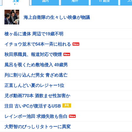
主要
国内
海外
IT 経済
ス
海上自衛隊の生々しい映像が物議
槍ヶ岳に遺体 周辺で19歳不明
イチョウ並木で54本一斉に枯れる
秋田県職員、報道対応で喫煙
風呂を覗くため敷地侵入 49歳男
列に割り込んだ男女 青ざめ逃亡
正直しんどい夏のレジャー1位
児ポ動画770本 酒飲ませ性加害か
注目 古いPCが復活するUSB
レインボー池田 求婚失敗も告白
大野智のびっしりタトゥーに異変