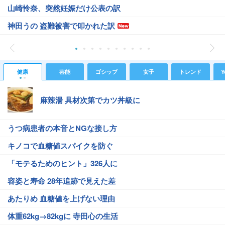
山崎怜奈、突然妊娠だけ公表の訳
神田うの 盗難被害で叩かれた訳
健康
芸能
ゴシップ
女子
トレンド
Y
麻辣湯 具材次第でカツ丼級に
うつ病患者の本音とNGな接し方
キノコで血糖値スパイクを防ぐ
「モテるためのヒント」326人に
容姿と寿命 28年追跡で見えた差
あたりめ 血糖値を上げない理由
体重62kg→82kgに 寺田心の生活