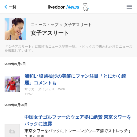
一覧
ニューストップ
>
女子アスリート
女子アスリート
『女子アスリート』に関するニュース記事一覧。トピックスで扱われた注目ニュース
を掲載しています。
2022年9月9日
浦和L･塩越柚歩の美髪にファン注目「とにかく綺
麗」コメントも
サッカーダイジェストWeb
11:57
2022年8月26日
中国女子ゴルファーのウェア姿に絶賛 東京タワーを
バックに披露
東京タワーをバックにトレーニングウエア姿でストレッチす
る姿を披露