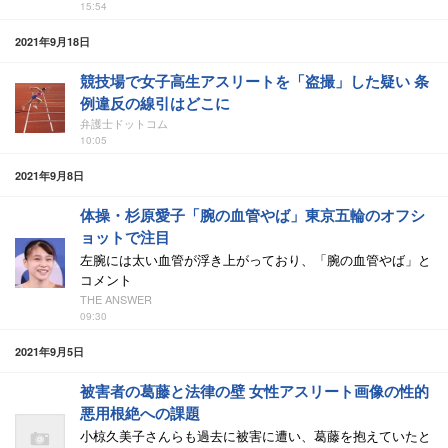
15:54
2021年9月18日
競技場で女子高生アスリートを「盗撮」した疑い 条
例違反の線引はどこに
弁護士ドットコム
10:05
2021年9月8日
体操・杉原愛子「腕の血管やば」東京五輪のオフシ
ョットで注目
左腕には太い血管が浮き上がっており、「腕の血管やば」と
コメント
THE ANSWER
09:30
2021年9月5日
被害者の葛藤と法律の壁 女性アスリート画像の性的
悪用根絶への課題
小椋久美子さんらも過去に被害に遭い、葛藤を抱えていたと