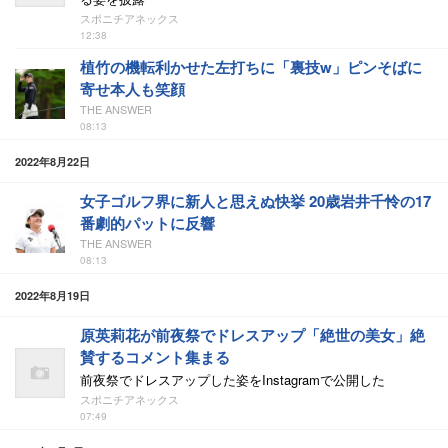
スポニチアネックス
12:38
植竹の機転利かせた左打ちに「裏技w」ピンそばに
寄せ本人も笑顔
THE ANSWER
08:13
2022年8月22日
女子ゴルフ界に新人と思えぬ快挙 20歳岩井千怜の17
番劇的パットに反響
THE ANSWER
08:13
2022年8月19日
原英莉花が前夜祭でドレスアップ「絶世の美女」絶
賛するコメント集まる
前夜祭でドレスアップした姿をInstagramで公開した
スポニチアネックス
07:49