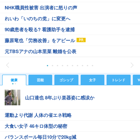
NHK職員性被害 出演者に怒りの声
れいわ「いのちの党」に変更へ
90歳患者を殴る? 看護助手を逮捕
藤原竜也「労務改善」をアピール
元TBSアナの山本里菜 離婚を公表
健康
芸能
ゴシップ
女子
トレンド
Y
山口達也 8年ぶり楽器姿に感涙か
運動より代謝 人体の省エネ戦略
大食い女子 46キロ体型の秘密
バランスボール毎日10分で20kg減