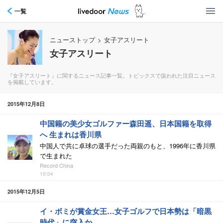
一覧
ニューストップ
>
女子アスリート
女子アスリート
『女子アスリート』に関するニュース記事一覧。トピックスで扱われた注目ニュース
を掲載しています。
2015年12月8日
中国籍の美少女ゴルファー森田遥、日本国籍を取得
へ 生まれは香川県
中国人で共に卓球の選手だった両親のもと、1996年に香川県
で生まれた
Record China
10:04
2015年12月5日
イ・ボミが賞金女王…女子ゴルフで日本勢は「暗黒
時代」に突入か