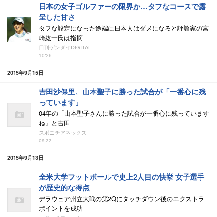
日本の女子ゴルファーの限界か…タフなコースで露
呈した甘さ
タフな設定になった途端に日本人はダメになると評論家の宮
崎紘一氏は指摘
日刊ゲンダイDIGITAL
10:26
2015年9月15日
吉田沙保里、山本聖子に勝った試合が「一番心に残
っています」
04年の「山本聖子さんに勝った試合が一番心に残っています
ね」と吉田
スポニチアネックス
09:22
2015年9月13日
全米大学フットボールで史上2人目の快挙 女子選手
が歴史的な得点
デラウェア州立大戦の第2Qにタッチダウン後のエクストラ
ポイントを成功