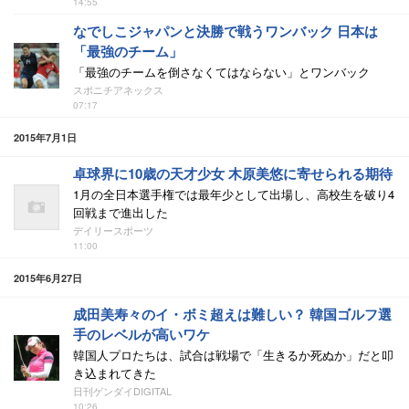
14:55
なでしこジャパンと決勝で戦うワンバック 日本は
「最強のチーム」
「最強のチームを倒さなくてはならない」とワンバック
スポニチアネックス
07:17
2015年7月1日
卓球界に10歳の天才少女 木原美悠に寄せられる期待
1月の全日本選手権では最年少として出場し、高校生を破り4
回戦まで進出した
デイリースポーツ
11:00
2015年6月27日
成田美寿々のイ・ボミ超えは難しい？ 韓国ゴルフ選
手のレベルが高いワケ
韓国人プロたちは、試合は戦場で「生きるか死ぬか」だと叩
き込まれてきた
日刊ゲンダイDIGITAL
10:26