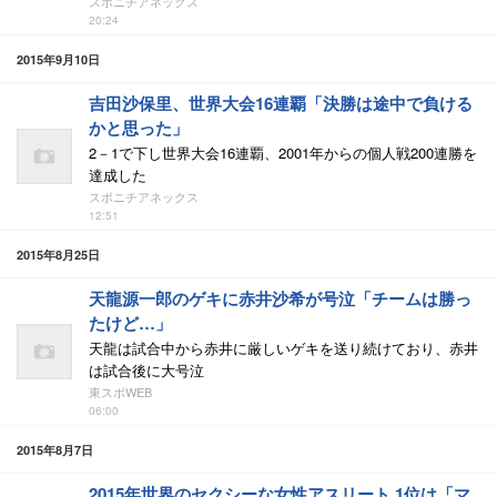
スポニチアネックス
20:24
2015年9月10日
吉田沙保里、世界大会16連覇「決勝は途中で負ける
かと思った」
2－1で下し世界大会16連覇、2001年からの個人戦200連勝を
達成した
スポニチアネックス
12:51
2015年8月25日
天龍源一郎のゲキに赤井沙希が号泣「チームは勝っ
たけど…」
天龍は試合中から赤井に厳しいゲキを送り続けており、赤井
は試合後に大号泣
東スポWEB
06:00
2015年8月7日
2015年世界のセクシーな女性アスリート 1位は「マ