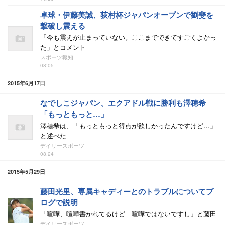
卓球・伊藤美誠、荻村杯ジャパンオープンで劉斐を
撃破し震える
「今も震えが止まっていない。ここまでできてすごくよかっ
た」とコメント
スポーツ報知
08:05
2015年6月17日
なでしこジャパン、エクアドル戦に勝利も澤穂希
「もっともっと…」
澤穂希は、「もっともっと得点が欲しかったんですけど…」
と述べた
デイリースポーツ
08:24
2015年5月29日
藤田光里、専属キャディーとのトラブルについてブ
ログで説明
「喧嘩、喧嘩書かれてるけど 喧嘩ではないですし」と藤田
デイリースポーツ