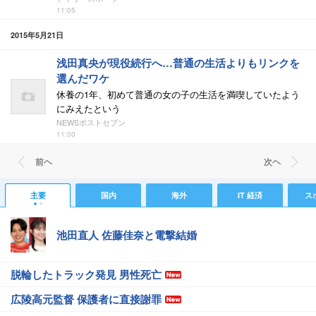
11:05
2015年5月21日
浅田真央が現役続行へ…普通の生活よりもリンクを
選んだワケ
休養の1年、初めて普通の女の子の生活を満喫していたよう
にみえたという
NEWSポストセブン
11:00
前ヘ
次ヘ
主要
国内
海外
IT 経済
ス
池田直人 佐藤佳奈と電撃結婚
脱輪したトラック発見 男性死亡
広陵高元監督 保護者に直接謝罪