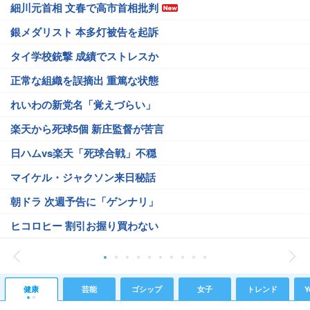
細川元首相 文春で高市首相批判
銀メダリスト 本多灯被告を起訴
タイ学校銃撃 成績でストレスか
正常な組織を誤摘出 重篤な状態
れいわの新党名「覚えづらい」
楽天から死球5個 新庄監督が苦言
日ハムvs楽天「死球合戦」不穏
マイケル・ジャクソン来日秘話
朝ドラ 次週予告に「ゲンナリ」
ヒコロヒー 割引お握り買わない
健康
芸能
ゴシップ
女子
トレンド
Y