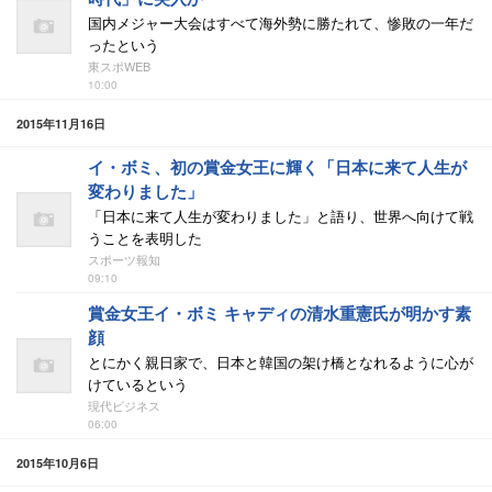
国内メジャー大会はすべて海外勢に勝たれて、惨敗の一年だ
ったという
東スポWEB
10:00
2015年11月16日
イ・ボミ、初の賞金女王に輝く「日本に来て人生が
変わりました」
「日本に来て人生が変わりました」と語り、世界へ向けて戦
うことを表明した
スポーツ報知
09:10
賞金女王イ・ボミ キャディの清水重憲氏が明かす素
顔
とにかく親日家で、日本と韓国の架け橋となれるように心が
けているという
現代ビジネス
06:00
2015年10月6日