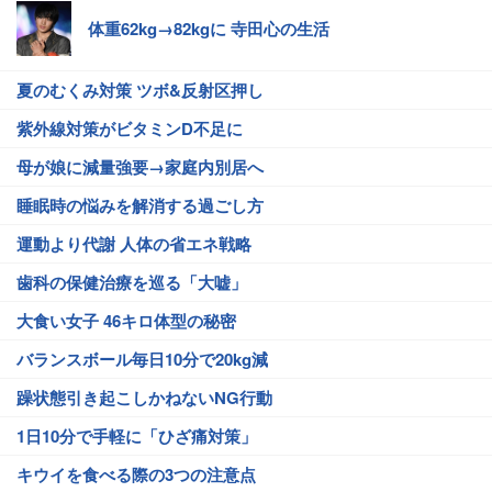
体重62kg→82kgに 寺田心の生活
夏のむくみ対策 ツボ&反射区押し
紫外線対策がビタミンD不足に
母が娘に減量強要→家庭内別居へ
睡眠時の悩みを解消する過ごし方
運動より代謝 人体の省エネ戦略
歯科の保健治療を巡る「大嘘」
大食い女子 46キロ体型の秘密
バランスボール毎日10分で20kg減
躁状態引き起こしかねないNG行動
1日10分で手軽に「ひざ痛対策」
キウイを食べる際の3つの注意点