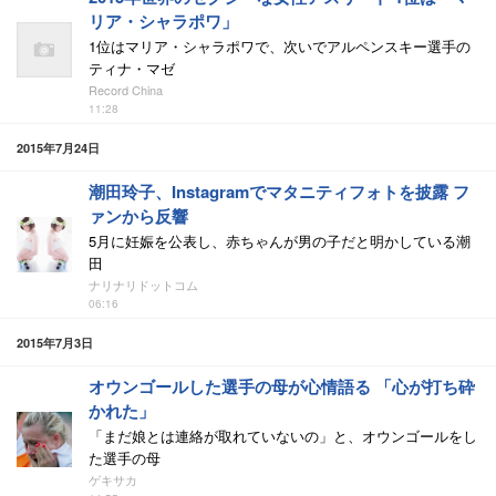
リア・シャラポワ」
1位はマリア・シャラポワで、次いでアルペンスキー選手の
ティナ・マゼ
Record China
11:28
2015年7月24日
潮田玲子、Instagramでマタニティフォトを披露 フ
ァンから反響
5月に妊娠を公表し、赤ちゃんが男の子だと明かしている潮
田
ナリナリドットコム
06:16
2015年7月3日
オウンゴールした選手の母が心情語る 「心が打ち砕
かれた」
「まだ娘とは連絡が取れていないの」と、オウンゴールをし
た選手の母
ゲキサカ