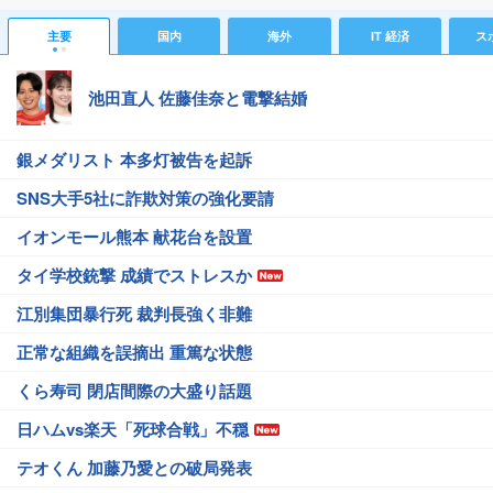
主要
国内
海外
IT 経済
ス
池田直人 佐藤佳奈と電撃結婚
銀メダリスト 本多灯被告を起訴
SNS大手5社に詐欺対策の強化要請
イオンモール熊本 献花台を設置
タイ学校銃撃 成績でストレスか
江別集団暴行死 裁判長強く非難
正常な組織を誤摘出 重篤な状態
くら寿司 閉店間際の大盛り話題
日ハムvs楽天「死球合戦」不穏
テオくん 加藤乃愛との破局発表