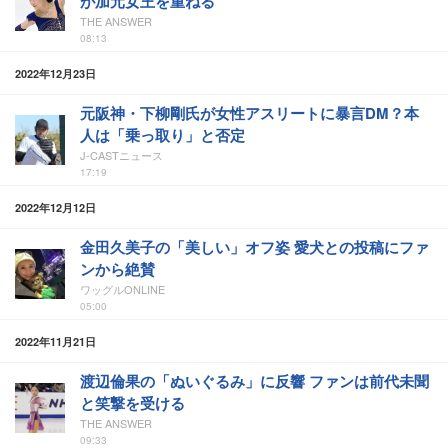
が加元女王を重ねる
THE ANSWER
08:13
2022年12月23日
元阪神・下柳剛氏が女性アスリートに暴言DM？本
人は「乗っ取り」と否定
J-CASTニュース
17:19
2022年12月12日
金田久美子の「美しい」オフ姿 愛犬との投稿にファ
ンから絶賛
ワッグルONLINE
05:00
2022年11月21日
渡辺倫果の「ぬいぐるみ」に反響 ファンは前代未聞
と笑撃を受ける
THE ANSWER
09:33