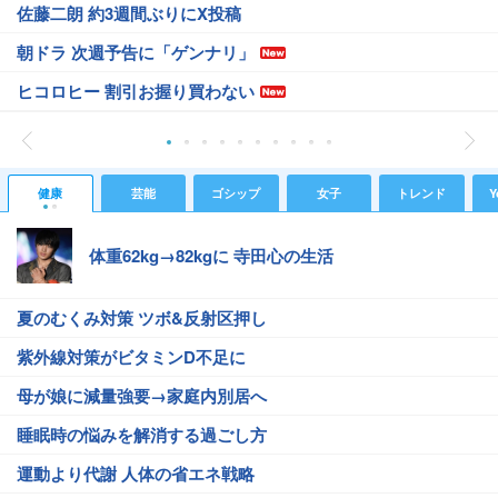
佐藤二朗 約3週間ぶりにX投稿
朝ドラ 次週予告に「ゲンナリ」
ヒコロヒー 割引お握り買わない
健康
芸能
ゴシップ
女子
トレンド
Y
体重62kg→82kgに 寺田心の生活
夏のむくみ対策 ツボ&反射区押し
紫外線対策がビタミンD不足に
母が娘に減量強要→家庭内別居へ
睡眠時の悩みを解消する過ごし方
運動より代謝 人体の省エネ戦略