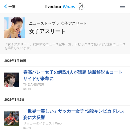
一覧
ニューストップ
>
女子アスリート
女子アスリート
『女子アスリート』に関するニュース記事一覧。トピックスで扱われた注目ニュース
を掲載しています。
2023年1月10日
春高バレー女子の解説4人が話題 決勝解説＆コート
サイドが豪華に
THE ANSWER
08:13
2023年1月2日
「世界一美しい」サッカー女子 悩殺キンピカドレス
姿に大反響
サッカーダイジェストWeb
04:09