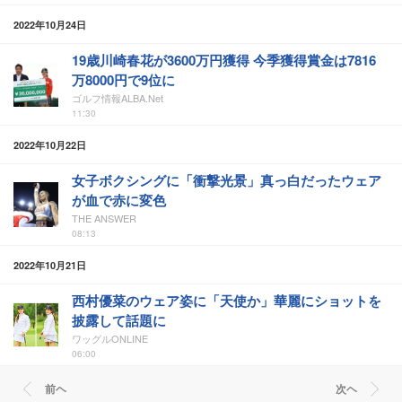
2022年10月24日
19歳川崎春花が3600万円獲得 今季獲得賞金は7816
万8000円で9位に
ゴルフ情報ALBA.Net
11:30
2022年10月22日
女子ボクシングに「衝撃光景」真っ白だったウェア
が血で赤に変色
THE ANSWER
08:13
2022年10月21日
西村優菜のウェア姿に「天使か」華麗にショットを
披露して話題に
ワッグルONLINE
06:00
前ヘ
次ヘ