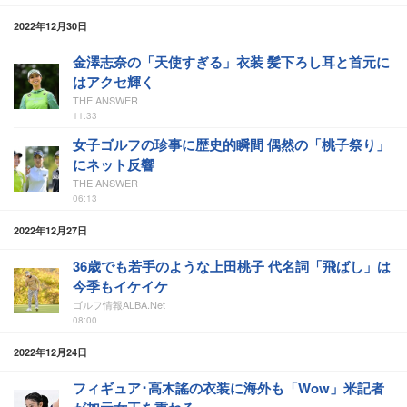
2022年12月30日
金澤志奈の「天使すぎる」衣装 髪下ろし耳と首元に
はアクセ輝く
THE ANSWER
11:33
女子ゴルフの珍事に歴史的瞬間 偶然の「桃子祭り」
にネット反響
THE ANSWER
06:13
2022年12月27日
36歳でも若手のような上田桃子 代名詞「飛ばし」は
今季もイケイケ
ゴルフ情報ALBA.Net
08:00
2022年12月24日
フィギュア･高木謠の衣装に海外も「Wow」米記者