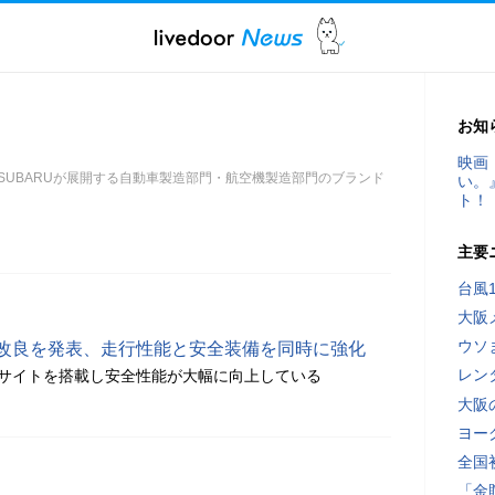
お知
映画
社SUBARUが展開する自動車製造部門・航空機製造部門のブランド
い。
ト！
主要
台風
大阪
ウソ
部改良を発表、走行性能と安全装備を同時に強化
レン
イサイトを搭載し安全性能が大幅に向上している
大阪
ヨー
全国
「金