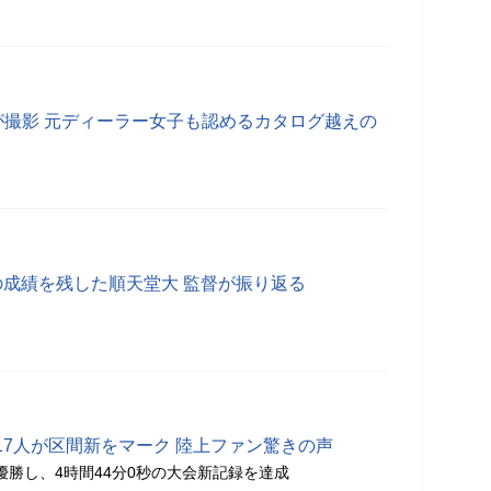
プロが撮影 元ディーラー女子も認めるカタログ越えの
の成績を残した順天堂大 監督が振り返る
17人が区間新をマーク 陸上ファン驚きの声
優勝し、4時間44分0秒の大会新記録を達成