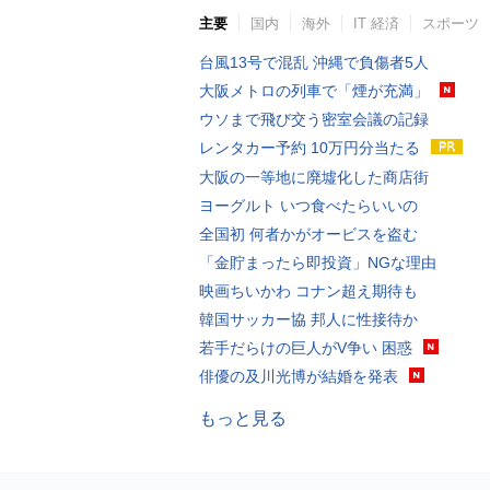
主要
国内
海外
IT 経済
スポーツ
台風13号で混乱 沖縄で負傷者5人
大阪メトロの列車で「煙が充満」
ウソまで飛び交う密室会議の記録
レンタカー予約 10万円分当たる
大阪の一等地に廃墟化した商店街
ヨーグルト いつ食べたらいいの
全国初 何者かがオービスを盗む
「金貯まったら即投資」NGな理由
映画ちいかわ コナン超え期待も
韓国サッカー協 邦人に性接待か
若手だらけの巨人がV争い 困惑
俳優の及川光博が結婚を発表
もっと見る