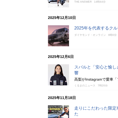
THE ANSWER
14時44分
2025年12月10日
2025年を代表するク
ダイヤモンド・オンライン
8時0分
2025年12月6日
スバルと「安心と愉し
響
高梨がInstagramで
くるまのニュース
7時20分
2025年11月18日
走りにこだわった限定車 
た