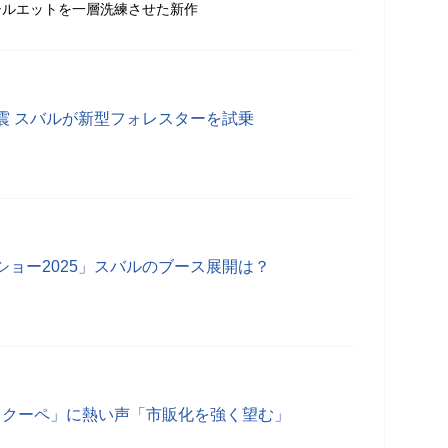
シルエットを一層洗練させた新作
震 スバルが新型フォレスターを試乗
ョー2025」スバルのブース展開は？
D クーペ」に熱い声「市販化を強く望む」