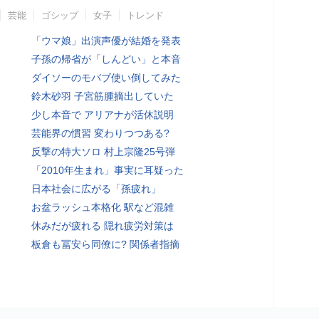
芸能
ゴシップ
女子
トレンド
「ウマ娘」出演声優が結婚を発表
子孫の帰省が「しんどい」と本音
ダイソーのモバブ使い倒してみた
鈴木砂羽 子宮筋腫摘出していた
少し本音で アリアナが活休説明
芸能界の慣習 変わりつつある?
反撃の特大ソロ 村上宗隆25号弾
「2010年生まれ」事実に耳疑った
日本社会に広がる「孫疲れ」
お盆ラッシュ本格化 駅など混雑
休みだが疲れる 隠れ疲労対策は
板倉も冨安ら同僚に? 関係者指摘