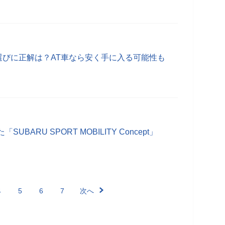
車選びに正解は？AT車なら安く手に入る可能性も
BARU SPORT MOBILITY Concept」
4
5
6
7
次へ