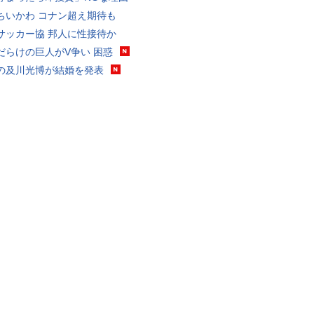
ちいかわ コナン超え期待も
サッカー協 邦人に性接待か
だらけの巨人がV争い 困惑
の及川光博が結婚を発表