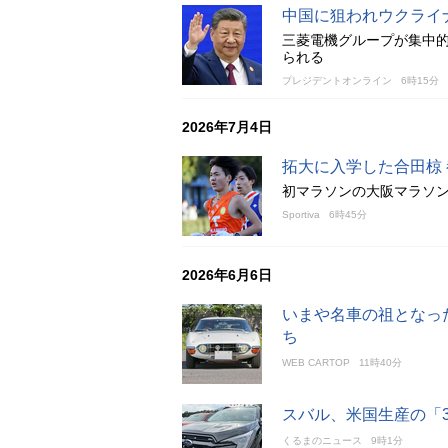
中国に狙われウクライ
三菱電機グループが集中
られる
プレジデントオンライン
6時15分
2026年7月4日
拓大に入学した合田椋
初マラソンの大阪マラソン
Sportiva
6時45分
2026年6月6日
いまや名車の祖となっ
ち
WEB CARTOP
11時40分
スバル、米国生産の「3
くるまのニュース
9時1分