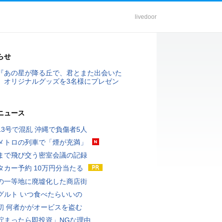
livedoor
らせ
『あの星が降る丘で、君とまた出会いた
』オリジナルグッズを3名様にプレゼン
ニュース
13号で混乱 沖縄で負傷者5人
メトロの列車で「煙が充満」
まで飛び交う密室会議の記録
タカー予約 10万円分当たる
の一等地に廃墟化した商店街
グルト いつ食べたらいいの
初 何者かがオービスを盗む
貯まったら即投資」NGな理由