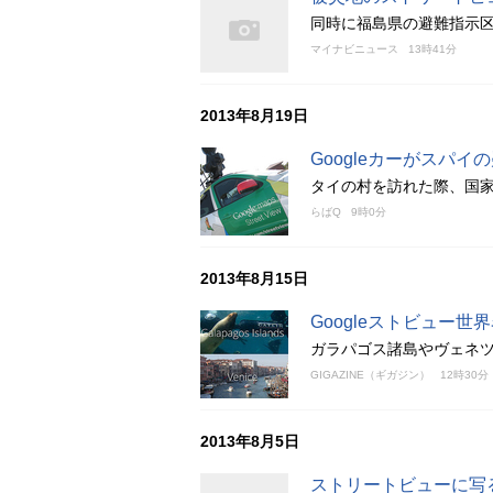
同時に福島県の避難指示
マイナビニュース
13時41分
2013年8月19日
Googleカーがスパイ
タイの村を訪れた際、国
らばQ
9時0分
2013年8月15日
Googleストビュー世
ガラパゴス諸島やヴェネ
GIGAZINE（ギガジン）
12時30分
2013年8月5日
ストリートビューに写