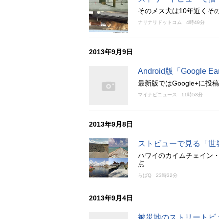
そのメス犬は10年近くそ
ナリナリドットコム
4時49分
2013年9月9日
Android版「Google E
最新版ではGoogle+に投稿
マイナビニュース
11時53分
2013年9月8日
ストビューで見る「世
ハワイのカイムチェイン
点
らばQ
23時32分
2013年9月4日
被災地のストリートビ