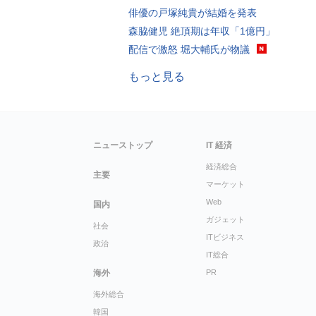
俳優の戸塚純貴が結婚を発表
森脇健児 絶頂期は年収「1億円」
配信で激怒 堀大輔氏が物議
もっと見る
ニューストップ
IT 経済
経済総合
主要
マーケット
Web
国内
ガジェット
社会
ITビジネス
政治
IT総合
海外
PR
海外総合
韓国