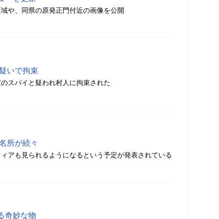
区域や、同県の原発正門付近の画像を公開
の疑いで拘束
家のスパイと疑われ村人に拘束された
界名所が続々
ツィアも見られるようになるという予定が発表されている
る奇妙な物