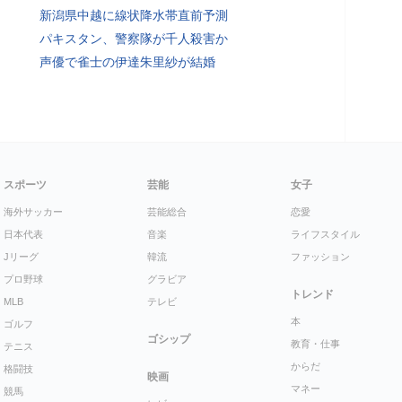
新潟県中越に線状降水帯直前予測
パキスタン、警察隊が千人殺害か
声優で雀士の伊達朱里紗が結婚
スポーツ
芸能
女子
海外サッカー
芸能総合
恋愛
日本代表
音楽
ライフスタイル
Jリーグ
韓流
ファッション
プロ野球
グラビア
トレンド
MLB
テレビ
本
ゴルフ
ゴシップ
教育・仕事
テニス
からだ
格闘技
映画
マネー
競馬