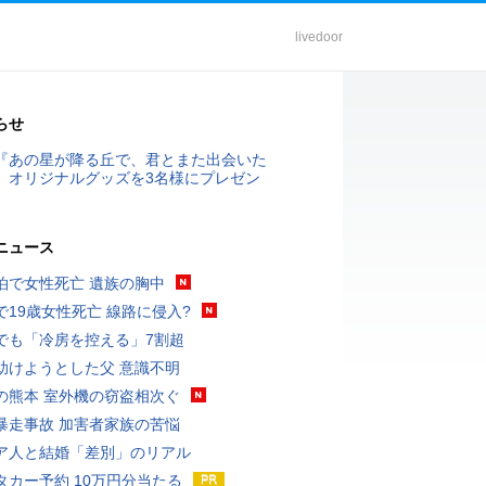
livedoor
らせ
『あの星が降る丘で、君とまた出会いた
』オリジナルグッズを3名様にプレゼン
ニュース
泊で女性死亡 遺族の胸中
で19歳女性死亡 線路に侵入?
でも「冷房を控える」7割超
助けようとした父 意識不明
の熊本 室外機の窃盗相次ぐ
暴走事故 加害者家族の苦悩
ア人と結婚「差別」のリアル
タカー予約 10万円分当たる