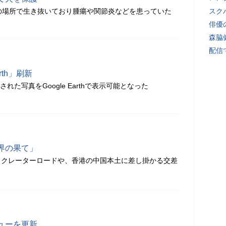
の場所で生き抜いており腫瘍や関節炎などを患っていた
スク
俳優
森脇
配信
arth」刷新
された写真をGoogle Earthで表示可能となった
界の果て」
・クレーターロードや、香港の中国本土に差し掛かる交差
ューを更新