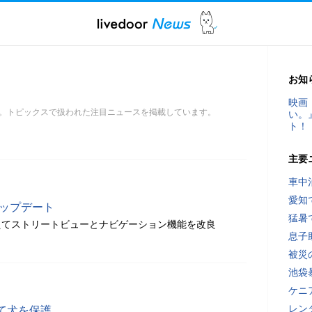
お知
映画
。トピックスで扱われた注目ニュースを掲載しています。
い。
ト！
主要
車中
愛知
アップデート
猛暑
えてストリートビューとナビゲーション機能を改良
息子
被災
池袋
ケニ
レン
て犬を保護