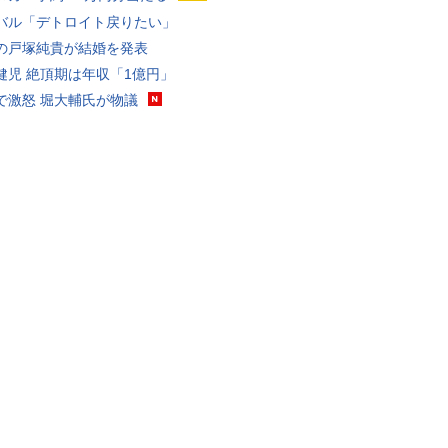
バル「デトロイト戻りたい」
の戸塚純貴が結婚を発表
健児 絶頂期は年収「1億円」
で激怒 堀大輔氏が物議