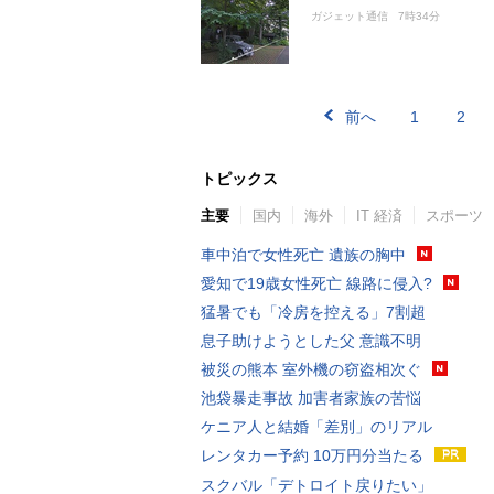
ガジェット通信
7時34分
前へ
1
2
トピックス
主要
国内
海外
IT 経済
スポーツ
車中泊で女性死亡 遺族の胸中
愛知で19歳女性死亡 線路に侵入?
猛暑でも「冷房を控える」7割超
息子助けようとした父 意識不明
被災の熊本 室外機の窃盗相次ぐ
池袋暴走事故 加害者家族の苦悩
ケニア人と結婚「差別」のリアル
レンタカー予約 10万円分当たる
スクバル「デトロイト戻りたい」