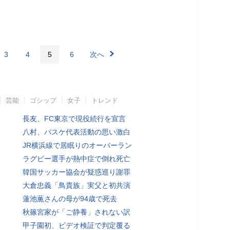
3
4
5
6
次へ
芸能
ゴシップ
女子
トレンド
長友、FC東京で現役続行を宣言
八村、バスケ代表活動の思い激白
JR横浜線で居眠りのオーバーラン
ラグビー選手が熱中症で倒れ死亡
韓国サッカー協会が疑惑巡り謝罪
大倉忠義「鳥貴族」実父と初共演
蓮池薫さんの母が94歳で死去
秋篠宮家が「ご静養」されない訳
甲子園初、ビデオ検証で判定覆る