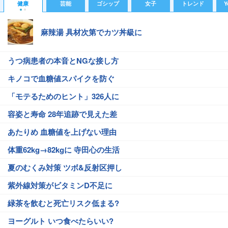
健康
芸能
ゴシップ
女子
トレンド
Y
麻辣湯 具材次第でカツ丼級に
うつ病患者の本音とNGな接し方
キノコで血糖値スパイクを防ぐ
「モテるためのヒント」326人に
容姿と寿命 28年追跡で見えた差
あたりめ 血糖値を上げない理由
体重62kg→82kgに 寺田心の生活
夏のむくみ対策 ツボ&反射区押し
紫外線対策がビタミンD不足に
緑茶を飲むと死亡リスク低まる?
ヨーグルト いつ食べたらいい?