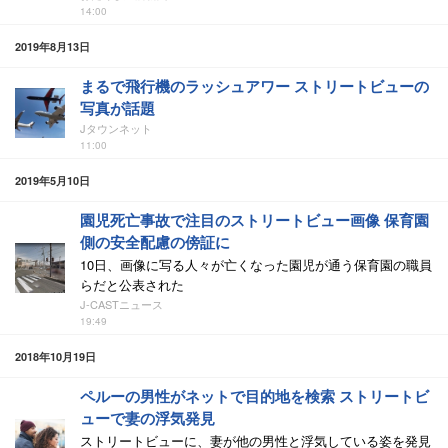
14:00
2019年8月13日
まるで飛行機のラッシュアワー ストリートビューの
写真が話題
Jタウンネット
11:00
2019年5月10日
園児死亡事故で注目のストリートビュー画像 保育園
側の安全配慮の傍証に
10日、画像に写る人々が亡くなった園児が通う保育園の職員
らだと公表された
J-CASTニュース
19:49
2018年10月19日
ペルーの男性がネットで目的地を検索 ストリートビ
ューで妻の浮気発見
ストリートビューに、妻が他の男性と浮気している姿を発見