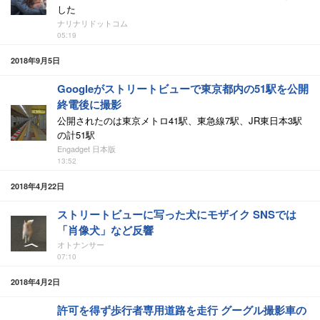
した
ナリナリドットコム
05:19
2018年9月5日
Googleがストリートビューで東京都内の51駅を公開
終電後に撮影
公開されたのは東京メトロ41駅、東急線7駅、JR東日本3駅
の計51駅
Engadget 日本版
13:52
2018年4月22日
ストリートビューに写った犬にモザイク SNSでは
「肖像犬」など反響
オトナンサー
07:10
2018年4月2日
許可を得ず歩行者専用道路を走行 グーグル撮影車の