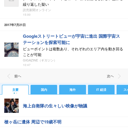
繰り返した疑い
読売新聞オンライン
15:00
2017年7月21日
Googleストリートビューが宇宙に進出 国際宇宙ス
テーションを探索可能に
ビューポイントは複数あり、それぞれのエリア内を動き回る
ことが可能
GIGAZINE（ギガジン）
10:47
前ヘ
次ヘ
主要
国内
海外
IT 経済
ス
海上自衛隊の生々しい映像が物議
槍ヶ岳に遺体 周辺で19歳不明