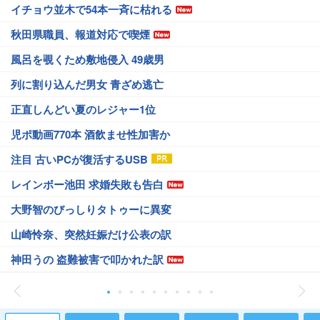
イチョウ並木で54本一斉に枯れる
秋田県職員、報道対応で喫煙
風呂を覗くため敷地侵入 49歳男
列に割り込んだ男女 青ざめ逃亡
正直しんどい夏のレジャー1位
児ポ動画770本 酒飲ませ性加害か
注目 古いPCが復活するUSB
レインボー池田 求婚失敗も告白
大野智のびっしりタトゥーに異変
山崎怜奈、突然妊娠だけ公表の訳
神田うの 盗難被害で叩かれた訳