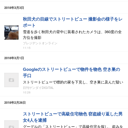
2018年3月3日
秋田犬の目線でストリートビュー 撮影会の様子をレ
ポート
雪道を歩く秋田犬の背中に装着されたカメラは、360度の全
方位を撮影
プレジデントオンライン
11:15
2018年3月1日
Googleのストリートビューで物件を物色 空き巣の
手口
ストリートビューで標的の家を下見し、空き巣に及んだ疑い
日刊ゲンダイDIGITAL
10:26
2018年2月26日
ストリートビューで高級住宅物色 窃盗繰り返した男
女4人を逮捕
グーグルの「ストリートビュー」で高級住宅を探し、盗みを