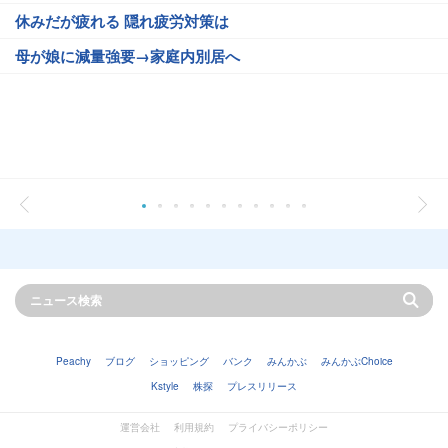
休みだが疲れる 隠れ疲労対策は
母が娘に減量強要→家庭内別居へ
Peachy
ブログ
ショッピング
バンク
みんかぶ
みんかぶChoice
Kstyle
株探
プレスリリース
運営会社
利用規約
プライバシーポリシー