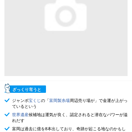
ざっくり言うと
ジャンボ
宝くじ
の「
富岡製糸場
周辺売り場が」で金運が上がっ
ているという
世界遺産
候補地は運気が良く、認定されると潜在なパワーが溢
れだす
富岡は過去に億を8本出しており、奇跡が起こる地なのかもし