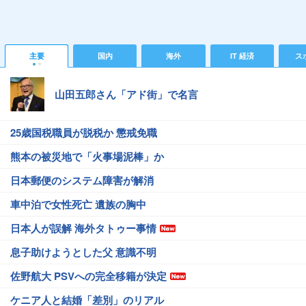
主要
国内
海外
IT 経済
ス
山田五郎さん「アド街」で名言
25歳国税職員が脱税か 懲戒免職
熊本の被災地で「火事場泥棒」か
日本郵便のシステム障害が解消
車中泊で女性死亡 遺族の胸中
日本人が誤解 海外タトゥー事情
息子助けようとした父 意識不明
佐野航大 PSVへの完全移籍が決定
ケニア人と結婚「差別」のリアル