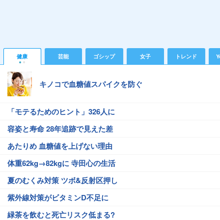
健康
芸能
ゴシップ
女子
トレンド
Y
キノコで血糖値スパイクを防ぐ
「モテるためのヒント」326人に
容姿と寿命 28年追跡で見えた差
あたりめ 血糖値を上げない理由
体重62kg→82kgに 寺田心の生活
夏のむくみ対策 ツボ&反射区押し
紫外線対策がビタミンD不足に
緑茶を飲むと死亡リスク低まる?