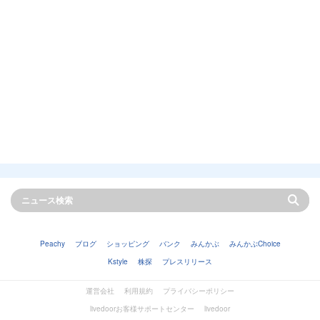
Peachy
ブログ
ショッピング
バンク
みんかぶ
みんかぶChoice
Kstyle
株探
プレスリリース
運営会社
利用規約
プライバシーポリシー
livedoorお客様サポートセンター
livedoor