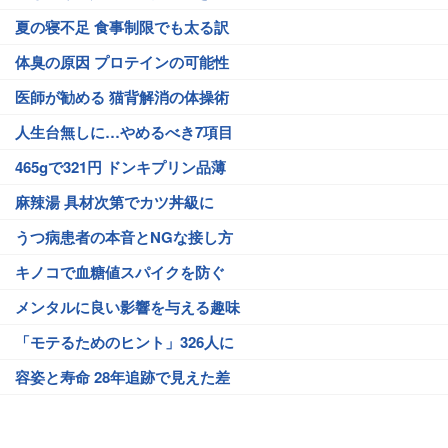
夏の寝不足 食事制限でも太る訳
体臭の原因 プロテインの可能性
医師が勧める 猫背解消の体操術
人生台無しに…やめるべき7項目
465gで321円 ドンキプリン品薄
麻辣湯 具材次第でカツ丼級に
うつ病患者の本音とNGな接し方
キノコで血糖値スパイクを防ぐ
メンタルに良い影響を与える趣味
「モテるためのヒント」326人に
容姿と寿命 28年追跡で見えた差