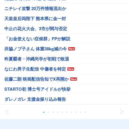
ニチレイ攻撃 20万件情報流出か
天皇皇后両陛下 熊本県に金一封
中止の花火大会、3市が関与否定
「お金使えない症候群」FPが解説
井脇ノブ子さん 体重38kg減の今
昨夏覇者・沖縄尚学が初戦で敗退
なにわ男子生配信 中傷者を特定
佐藤二朗 映画配信告知でX再開か
STARTO初 博士号アイドルが快挙
ダレノガレ 支援金振り込み報告