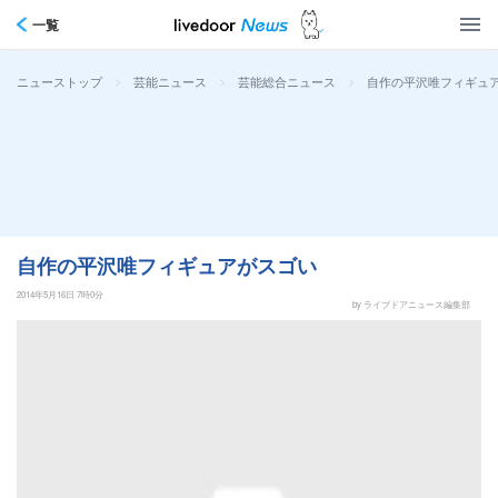
一覧
>
>
>
自作の平沢唯フィギュ
ニューストップ
芸能ニュース
芸能総合ニュース
自作の平沢唯フィギュアがスゴい
2014年5月16日 7時0分
by ライブドアニュース編集部