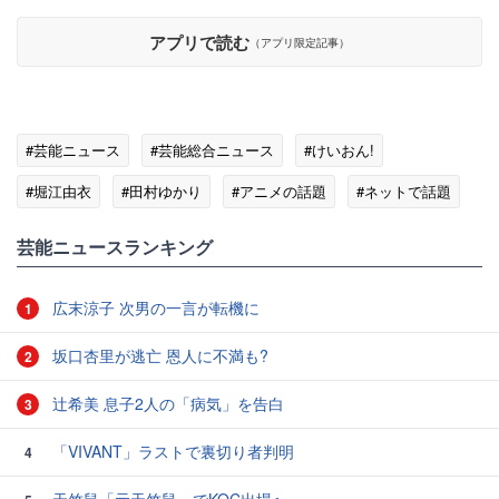
アプリで読む
（アプリ限定記事）
#芸能ニュース
#芸能総合ニュース
#けいおん!
#堀江由衣
#田村ゆかり
#アニメの話題
#ネットで話題
芸能ニュースランキング
広末涼子 次男の一言が転機に
1
坂口杏里が逃亡 恩人に不満も?
2
辻希美 息子2人の「病気」を告白
3
「VIVANT」ラストで裏切り者判明
4