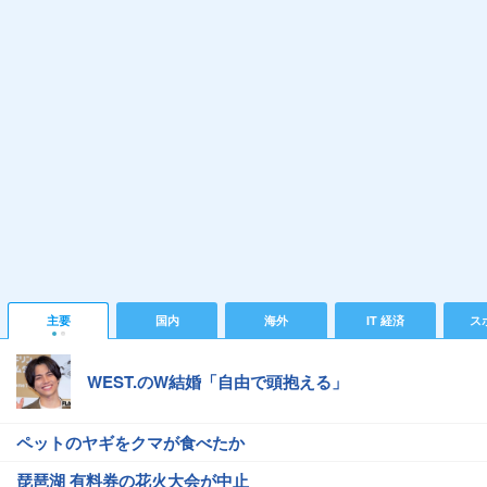
主要
国内
海外
IT 経済
ス
WEST.のW結婚「自由で頭抱える」
ペットのヤギをクマが食べたか
琵琶湖 有料券の花火大会が中止