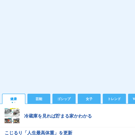
健康
芸能
ゴシップ
女子
トレンド
Y
冷蔵庫を見れば貯まる家かわかる
こじるり「人生最高体重」を更新