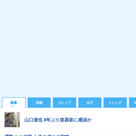
健康
芸能
ゴシップ
女子
トレンド
Y
山口達也 8年ぶり楽器姿に感涙か