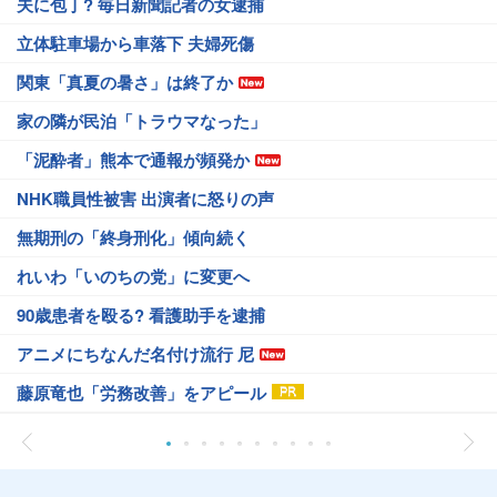
夫に包丁? 毎日新聞記者の女逮捕
立体駐車場から車落下 夫婦死傷
関東「真夏の暑さ」は終了か
家の隣が民泊「トラウマなった」
「泥酔者」熊本で通報が頻発か
NHK職員性被害 出演者に怒りの声
無期刑の「終身刑化」傾向続く
れいわ「いのちの党」に変更へ
90歳患者を殴る? 看護助手を逮捕
アニメにちなんだ名付け流行 尼
藤原竜也「労務改善」をアピール