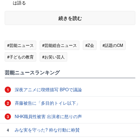
は語る
続きを読む
#芸能ニュース
#芸能総合ニュース
#Z会
#話題のCM
#子どもの教育
#お笑い芸人
芸能ニュースランキング
深夜アニメに喫煙描写 BPOで議論
1
斉藤被告に「多目的トイレ以下」
2
NHK職員性被害 出演者に怒りの声
3
みな実を守った? 粋な行動に称賛
4