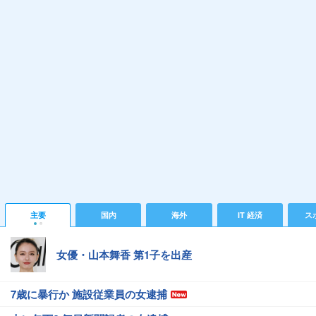
主要
国内
海外
IT 経済
ス
女優・山本舞香 第1子を出産
7歳に暴行か 施設従業員の女逮捕