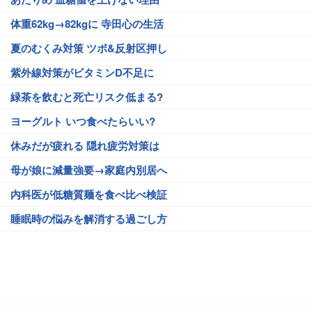
体重62kg→82kgに 寺田心の生活
夏のむくみ対策 ツボ&反射区押し
紫外線対策がビタミンD不足に
緑茶を飲むと死亡リスク低まる?
ヨーグルト いつ食べたらいい?
休みだが疲れる 隠れ疲労対策は
母が娘に減量強要→家庭内別居へ
内科医が低糖質麺を食べ比べ検証
睡眠時の悩みを解消する過ごし方