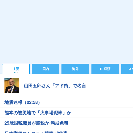
主要
国内
海外
IT 経済
ス
山田五郎さん「アド街」で名言
地震速報（02:58）
熊本の被災地で「火事場泥棒」か
25歳国税職員が脱税か 懲戒免職