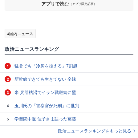
アプリで読む
（アプリ限定記事）
#国内ニュース
政治ニュースランキング
猛暑でも「冷房を控える」7割超
1
新幹線できても生きてない 辛辣
2
米 兵器枯渇でイラン戦継続に壁
3
玉川氏の「警察官が死刑」に批判
4
学習院中退 佳子さま語った葛藤
5
政治ニュースランキングをもっと見る