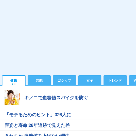
健康
芸能
ゴシップ
女子
トレンド
Y
キノコで血糖値スパイクを防ぐ
「モテるためのヒント」326人に
容姿と寿命 28年追跡で見えた差
あたりめ 血糖値を上げない理由