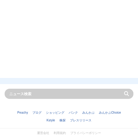
Peachy
ブログ
ショッピング
バンク
みんかぶ
みんかぶChoice
Kstyle
株探
プレスリリース
運営会社
利用規約
プライバシーポリシー