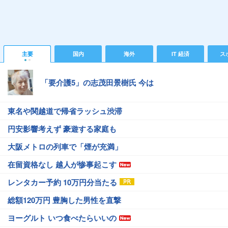
主要
国内
海外
IT 経済
ス
「要介護5」の志茂田景樹氏 今は
東名や関越道で帰省ラッシュ渋滞
円安影響考えず 豪遊する家庭も
大阪メトロの列車で「煙が充満」
在留資格なし 越人が惨事起こす
レンタカー予約 10万円分当たる
総額120万円 豊胸した男性を直撃
ヨーグルト いつ食べたらいいの