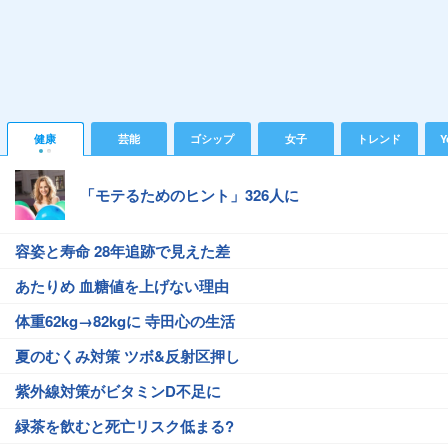
健康
芸能
ゴシップ
女子
トレンド
Y
「モテるためのヒント」326人に
容姿と寿命 28年追跡で見えた差
あたりめ 血糖値を上げない理由
体重62kg→82kgに 寺田心の生活
夏のむくみ対策 ツボ&反射区押し
紫外線対策がビタミンD不足に
緑茶を飲むと死亡リスク低まる?