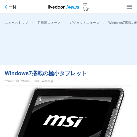
一覧
>
>
>
Windows7搭載
ニューストップ
IT 経済ニュース
ガジェットニュース
Windows7搭載の極小タブレット
2010年8月17日 12時29分
写真：WIRED.jp