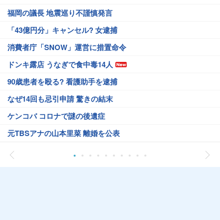
福岡の議長 地震巡り不謹慎発言
「43億円分」キャンセル? 女逮捕
消費者庁「SNOW」運営に措置命令
ドンキ露店 うなぎで食中毒14人
90歳患者を殴る? 看護助手を逮捕
なぜ14回も忌引申請 驚きの結末
ケンコバ コロナで謎の後遺症
元TBSアナの山本里菜 離婚を公表