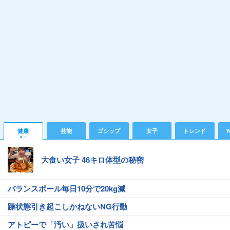
健康
芸能
ゴシップ
女子
トレンド
Y
大食い女子 46キロ体型の秘密
バランスボール毎日10分で20kg減
躁状態引き起こしかねないNG行動
アトピーで「汚い」扱いされ苦悩