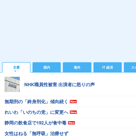
主要
国内
海外
IT 経済
ス
NHK職員性被害 出演者に怒りの声
無期刑の「終身刑化」傾向続く
れいわ「いのちの党」に変更へ
静岡の飲食店で192人が食中毒
女性はねる「無呼吸」治療せず