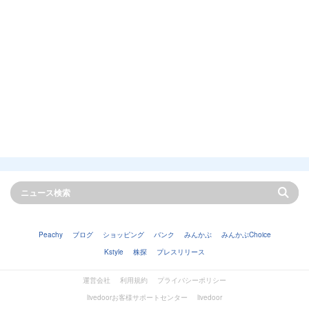
Peachy
ブログ
ショッピング
バンク
みんかぶ
みんかぶChoice
Kstyle
株探
プレスリリース
運営会社
利用規約
プライバシーポリシー
livedoorお客様サポートセンター
livedoor