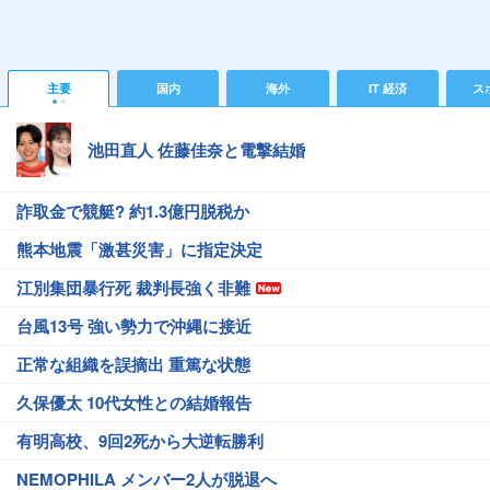
主要
国内
海外
IT 経済
ス
池田直人 佐藤佳奈と電撃結婚
詐取金で競艇? 約1.3億円脱税か
熊本地震「激甚災害」に指定決定
江別集団暴行死 裁判長強く非難
台風13号 強い勢力で沖縄に接近
正常な組織を誤摘出 重篤な状態
久保優太 10代女性との結婚報告
有明高校、9回2死から大逆転勝利
NEMOPHILA メンバー2人が脱退へ