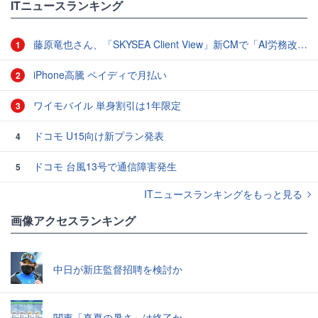
ITニュースランキング
藤原竜也さん、「SKYSEA Client View」新CMで「AI労務改善」をアピール 働き方をAIが分析したら「すぐに休んで」と言われる？
1
iPhone高騰 ペイディで月払い
2
ワイモバイル 単身割引は1年限定
3
ドコモ U15向け新プラン発表
4
ドコモ 台風13号で通信障害発生
5
ITニュースランキングをもっと見る
画像アクセスランキング
中日が新庄監督招聘を検討か
関東「真夏の暑さ」は終了か