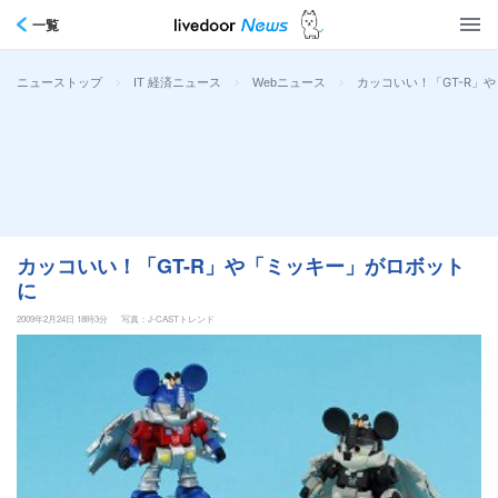
一覧
>
>
>
カッコいい！「GT-R」
ニューストップ
IT 経済ニュース
Webニュース
カッコいい！「GT-R」や「ミッキー」がロボット
に
2009年2月24日 18時3分
写真：J-CASTトレンド