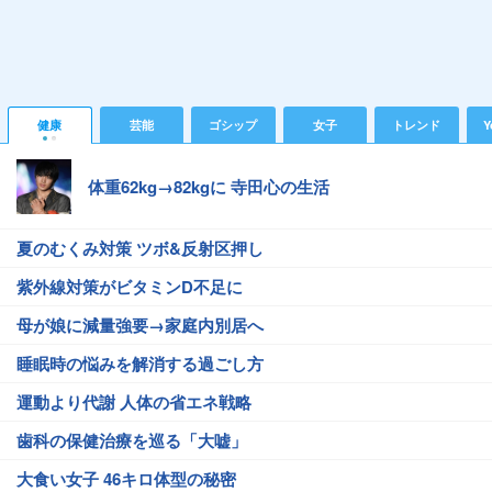
健康
芸能
ゴシップ
女子
トレンド
Y
体重62kg→82kgに 寺田心の生活
夏のむくみ対策 ツボ&反射区押し
紫外線対策がビタミンD不足に
母が娘に減量強要→家庭内別居へ
睡眠時の悩みを解消する過ごし方
運動より代謝 人体の省エネ戦略
歯科の保健治療を巡る「大嘘」
大食い女子 46キロ体型の秘密