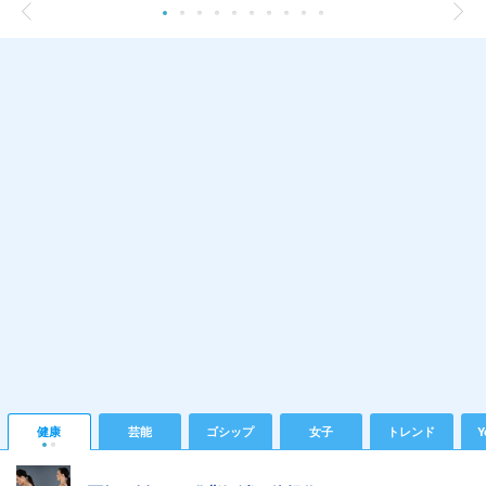
健康
芸能
ゴシップ
女子
トレンド
Y