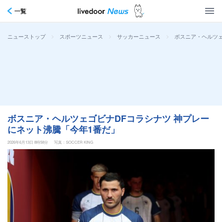
一覧
>
>
>
ボスニア・ヘルツェ
ニューストップ
スポーツニュース
サッカーニュース
ボスニア・ヘルツェゴビナDFコラシナツ 神プレー
にネット沸騰「今年1番だ」
2026年6月13日 8時58分
写真：SOCCER KING