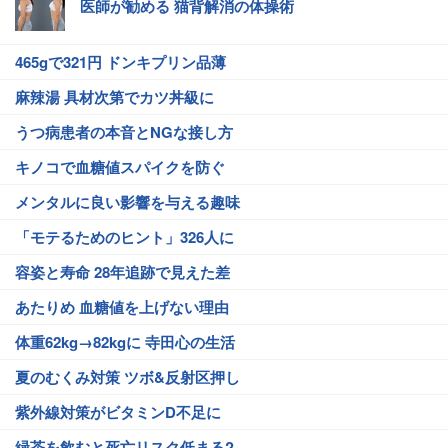
医師が勧める 猫背解消の体操術
465gで321円 ドンキプリン品薄
麻辣湯 具材次第でカツ丼級に
うつ病患者の本音とNGな接し方
キノコで血糖値スパイクを防ぐ
メンタルに良い影響を与える趣味
「モテるためのヒント」326人に
容姿と寿命 28年追跡で見えた差
あたりめ 血糖値を上げない理由
体重62kg→82kgに 寺田心の生活
夏のむくみ対策 ツボ&反射区押し
紫外線対策がビタミンD不足に
緑茶を飲むと死亡リスク低まる?