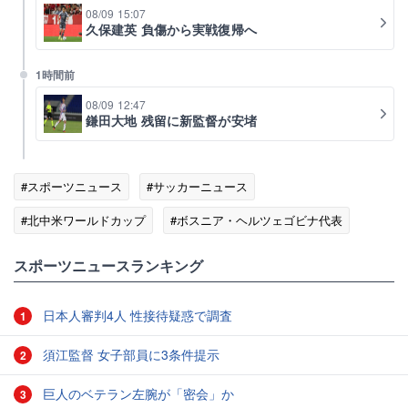
08/09 15:07
久保建英 負傷から実戦復帰へ
1時間前
08/09 12:47
鎌田大地 残留に新監督が安堵
#スポーツニュース
#サッカーニュース
#北中米ワールドカップ
#ボスニア・ヘルツェゴビナ代表
#スポーツニュース・トピックス
スポーツニュースランキング
日本人審判4人 性接待疑惑で調査
1
須江監督 女子部員に3条件提示
2
巨人のベテラン左腕が「密会」か
3