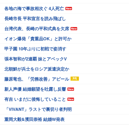
各地の海で事故相次ぐ 4人死亡
長崎市長 平和宣言を読み飛ばし
台湾代表、長崎の平和式典を欠席
イオン爆発「貴重品OK」と許可か
甲子園 10年ぶりに初戦で姿消す
張本智和が2連覇 妹とアベックV
北朝鮮が兵士をロシア派遣決定か
藤原竜也、「労務改善」アピール
新人声優 結婚願望を吐露し反響
有吉 いまだに後悔していること
「VIVANT」ラストで裏切り者判明
重岡大毅&濱田崇裕 結婚W発表