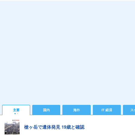
主要
国内
海外
IT 経済
ス
槍ヶ岳で遺体発見 19歳と確認