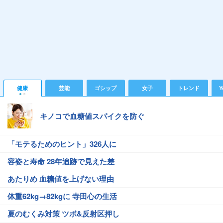
健康
芸能
ゴシップ
女子
トレンド
Y
キノコで血糖値スパイクを防ぐ
「モテるためのヒント」326人に
容姿と寿命 28年追跡で見えた差
あたりめ 血糖値を上げない理由
体重62kg→82kgに 寺田心の生活
夏のむくみ対策 ツボ&反射区押し