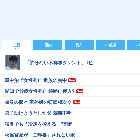
主要
国内
海外
IT 経済
ス
「許せない不祥事タレント」1位
車中泊で女性死亡 遺族の胸中
愛知で19歳女性死亡 線路に侵入?
被災の熊本 室外機の窃盗相次ぐ
息子助けようとした父 意識不明
猛暑でも「冷房を控える」7割超
秋篠宮家が「ご静養」されない訳