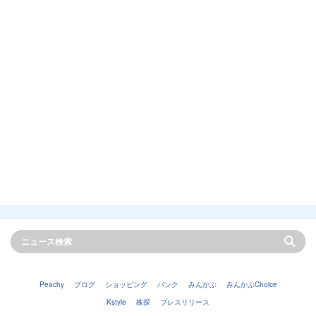
Peachy
ブログ
ショッピング
バンク
みんかぶ
みんかぶChoice
Kstyle
株探
プレスリリース