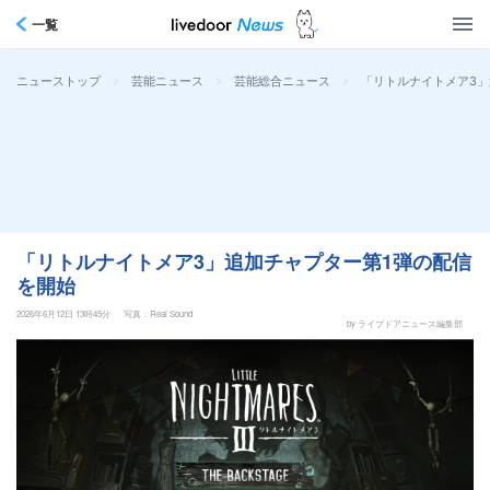
一覧
>
>
>
「リトルナイトメア3」
ニューストップ
芸能ニュース
芸能総合ニュース
「リトルナイトメア3」追加チャプター第1弾の配信
を開始
2026年6月12日 13時45分
写真：Real Sound
by ライブドアニュース編集部