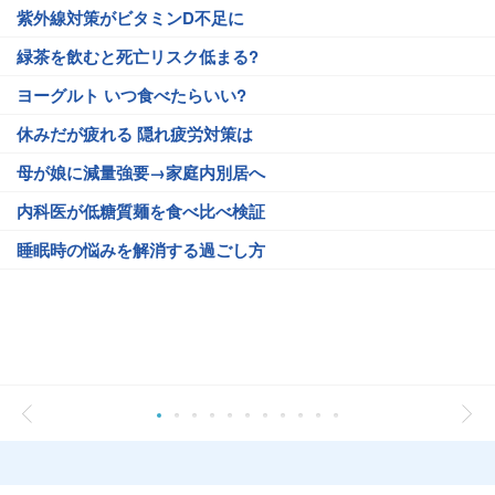
紫外線対策がビタミンD不足に
緑茶を飲むと死亡リスク低まる?
ヨーグルト いつ食べたらいい?
休みだが疲れる 隠れ疲労対策は
母が娘に減量強要→家庭内別居へ
内科医が低糖質麺を食べ比べ検証
睡眠時の悩みを解消する過ごし方