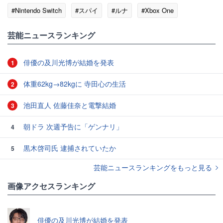
#Nintendo Switch
#スパイ
#ルナ
#Xbox One
#ダイナム
芸能ニュースランキング
俳優の及川光博が結婚を発表
1
体重62kg→82kgに 寺田心の生活
2
池田直人 佐藤佳奈と電撃結婚
3
朝ドラ 次週予告に「ゲンナリ」
4
黒木啓司氏 逮捕されていたか
5
芸能ニュースランキングをもっと見る
画像アクセスランキング
俳優の及川光博が結婚を発表