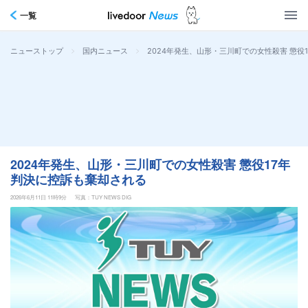
一覧
>
>
2024年発生、山形・三川町での女性殺害 懲役
ニューストップ
国内ニュース
2024年発生、山形・三川町での女性殺害 懲役17年
判決に控訴も棄却される
2026年6月11日 11時9分
写真：TUY NEWS DIG