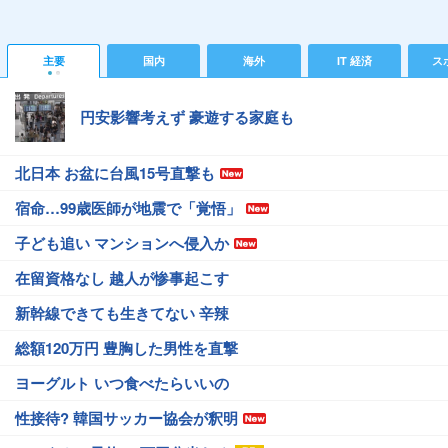
主要
国内
海外
IT 経済
ス
円安影響考えず 豪遊する家庭も
北日本 お盆に台風15号直撃も
宿命…99歳医師が地震で「覚悟」
子ども追い マンションへ侵入か
在留資格なし 越人が惨事起こす
新幹線できても生きてない 辛辣
総額120万円 豊胸した男性を直撃
ヨーグルト いつ食べたらいいの
性接待? 韓国サッカー協会が釈明