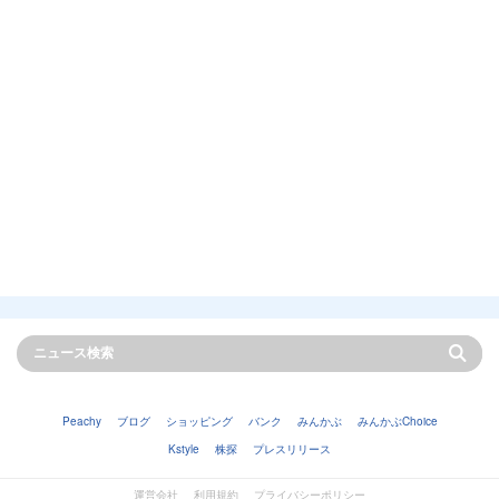
Peachy
ブログ
ショッピング
バンク
みんかぶ
みんかぶChoice
Kstyle
株探
プレスリリース
運営会社
利用規約
プライバシーポリシー