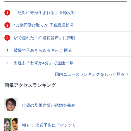
「絶対に奇形生まれる」医師反対
1
1.5億円受け取りか 国税職員処分
2
駅で流れた「不適切音声」に声明
3
被爆で子あきらめる 怒った医者
4
出廷も「わずか4分」で退廷一幕
5
国内ニュースランキングをもっと見る
画像アクセスランキング
俳優の及川光博が結婚を発表
朝ドラ 次週予告に「ゲンナリ」