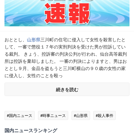
おととし、
山形県
三川町の住宅に侵入して女性を殺害したと
して、一審で懲役１７年の実刑判決を受けた男が控訴してい
る裁判。 きょう、控訴審の判決公判が行われ、仙台高等裁判
所は控訴を棄却しました。 一審の判決によりますと、男はお
ととし９月、金品を盗もうと三川町横山の９０歳の女性の家
に侵入し、女性のことを殴っ
続きを読む
#国内ニュース
#時事ニュース
#山形県
#殺人事件
国内ニュースランキング