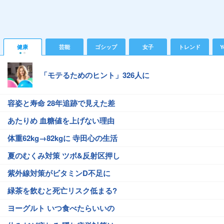
健康
芸能
ゴシップ
女子
トレンド
Y
「モテるためのヒント」326人に
容姿と寿命 28年追跡で見えた差
あたりめ 血糖値を上げない理由
体重62kg→82kgに 寺田心の生活
夏のむくみ対策 ツボ&反射区押し
紫外線対策がビタミンD不足に
緑茶を飲むと死亡リスク低まる?
ヨーグルト いつ食べたらいいの