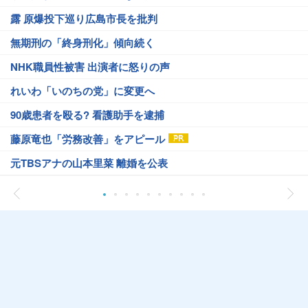
露 原爆投下巡り広島市長を批判
無期刑の「終身刑化」傾向続く
NHK職員性被害 出演者に怒りの声
れいわ「いのちの党」に変更へ
90歳患者を殴る? 看護助手を逮捕
藤原竜也「労務改善」をアピール
元TBSアナの山本里菜 離婚を公表