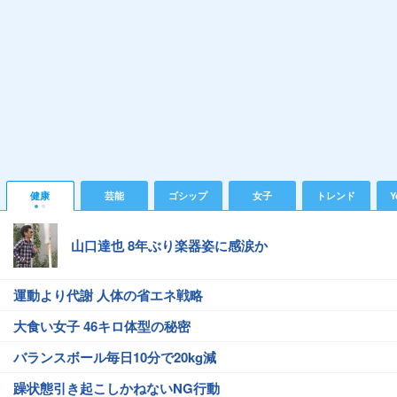
健康
芸能
ゴシップ
女子
トレンド
Y
山口達也 8年ぶり楽器姿に感涙か
運動より代謝 人体の省エネ戦略
大食い女子 46キロ体型の秘密
バランスボール毎日10分で20kg減
躁状態引き起こしかねないNG行動