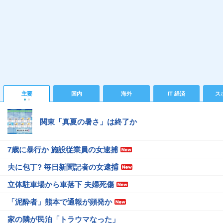
主要
国内
海外
IT 経済
ス
関東「真夏の暑さ」は終了か
7歳に暴行か 施設従業員の女逮捕
夫に包丁? 毎日新聞記者の女逮捕
立体駐車場から車落下 夫婦死傷
「泥酔者」熊本で通報が頻発か
家の隣が民泊「トラウマなった」