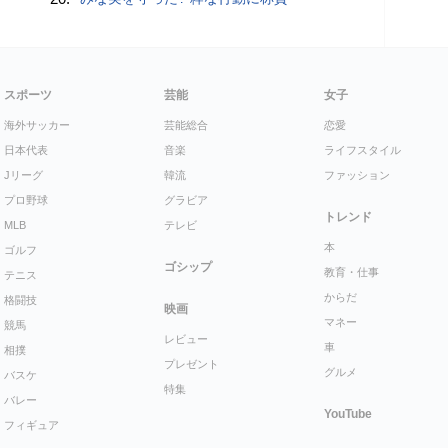
スポーツ
芸能
女子
海外サッカー
芸能総合
恋愛
日本代表
音楽
ライフスタイル
Jリーグ
韓流
ファッション
プロ野球
グラビア
トレンド
MLB
テレビ
本
ゴルフ
ゴシップ
教育・仕事
テニス
からだ
格闘技
映画
マネー
競馬
レビュー
車
相撲
プレゼント
グルメ
バスケ
特集
バレー
YouTube
フィギュア