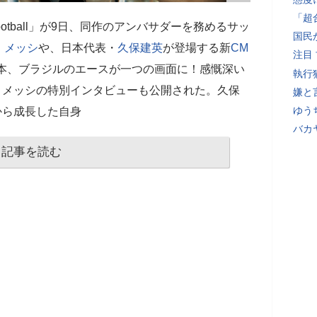
「超
ootball」が9日、同作のアンバサダーを務めるサッ
国民
・メッシ
や、日本代表・
久保建英
が登場する新
CM
注目
日本、ブラジルのエースが一つの画面に！感慨深い
執行
とメッシの特別インタビューも公開された。久保
嫌と
ゆう
)から成長した自身
バカ
記事を読む