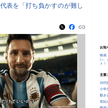
本代表を「打ち負かすのが難し
お知
映画
い。
ト！
主要
20
小学
動き
世紀
態度