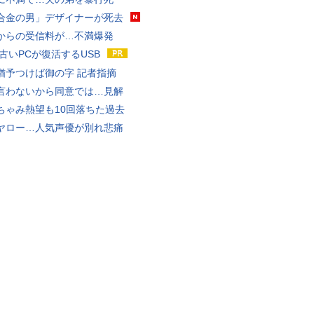
合金の男」デザイナーが死去
からの受信料が…不満爆発
 古いPCが復活するUSB
猶予つけば御の字 記者指摘
言わないから同意では…見解
ちゃみ熱望も10回落ちた過去
ヤロー…人気声優が別れ悲痛