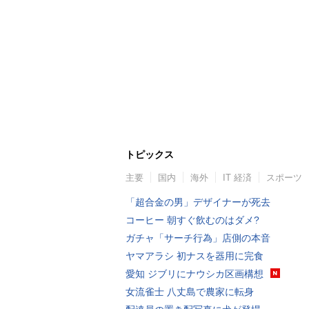
トピックス
主要
国内
海外
IT 経済
スポーツ
「超合金の男」デザイナーが死去
コーヒー 朝すぐ飲むのはダメ?
ガチャ「サーチ行為」店側の本音
ヤマアラシ 初ナスを器用に完食
愛知 ジブリにナウシカ区画構想
女流雀士 八丈島で農家に転身