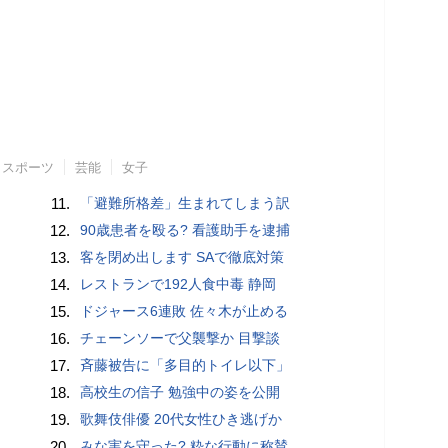
スポーツ
芸能
女子
11.
「避難所格差」生まれてしまう訳
12.
90歳患者を殴る? 看護助手を逮捕
13.
客を閉め出します SAで徹底対策
14.
レストランで192人食中毒 静岡
15.
ドジャース6連敗 佐々木が止める
16.
チェーンソーで父襲撃か 目撃談
17.
斉藤被告に「多目的トイレ以下」
18.
高校生の信子 勉強中の姿を公開
19.
歌舞伎俳優 20代女性ひき逃げか
20.
みな実を守った? 粋な行動に称賛