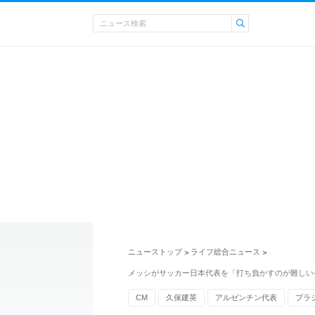
ニューストップ
ライフ総合ニュース
>
>
メッシがサッカー日本代表を「打ち負かすのが難しい
CM
久保建英
アルゼンチン代表
ブラ
リオネル・メッシ