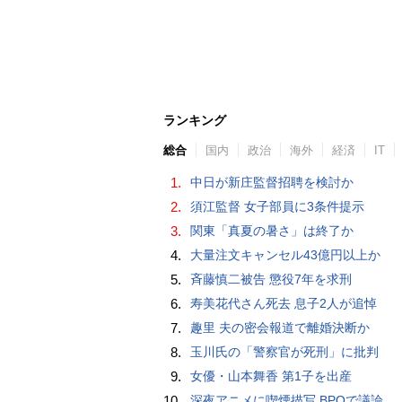
ランキング
総合
国内
政治
海外
経済
IT
1.
中日が新庄監督招聘を検討か
2.
須江監督 女子部員に3条件提示
3.
関東「真夏の暑さ」は終了か
4.
大量注文キャンセル43億円以上か
5.
斉藤慎二被告 懲役7年を求刑
6.
寿美花代さん死去 息子2人が追悼
7.
趣里 夫の密会報道で離婚決断か
8.
玉川氏の「警察官が死刑」に批判
9.
女優・山本舞香 第1子を出産
10.
深夜アニメに喫煙描写 BPOで議論