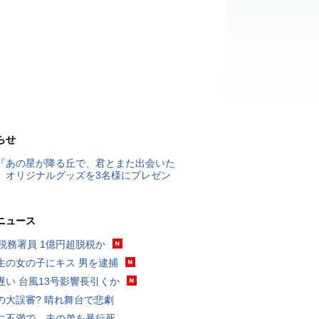
らせ
『あの星が降る丘で、君とまた出会いた
』オリジナルグッズを3名様にプレゼン
ニュース
代税務署員 1億円超脱税か
生の女の子にキス 男を逮捕
遅い 台風13号影響長引くか
の大誤審? 晴れ舞台で悲劇
に不満で…夫の弟を暴行死