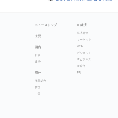
ニューストップ
IT 経済
経済総合
主要
マーケット
Web
国内
ガジェット
社会
ITビジネス
政治
IT総合
海外
PR
海外総合
韓国
中国