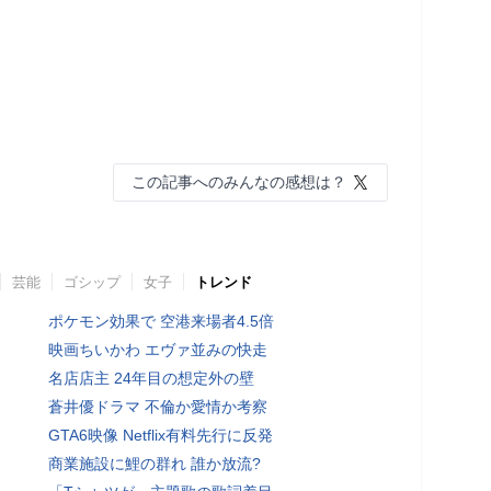
この記事へのみんなの感想は？
芸能
ゴシップ
女子
トレンド
ポケモン効果で 空港来場者4.5倍
映画ちいかわ エヴァ並みの快走
名店店主 24年目の想定外の壁
蒼井優ドラマ 不倫か愛情か考察
GTA6映像 Netflix有料先行に反発
商業施設に鯉の群れ 誰か放流?