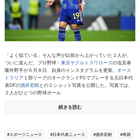
「よく似ている」そんな声が以前から上がっていた２人が、
ついに並んだ。プロ野球・
東京ヤクルトスワローズ
の塩見泰
隆外野手が６月８日、自身のインスタグラムを更新。
オース
トラリア
１部リーグのオークランドFCでプレーする元日本代
表DFの
酒井宏樹
との２ショット写真を公開した。写真では、
２人がひとつの野球ボール
続きを読む
#スポーツニュース
#日本代表ニュース
#酒井宏樹
#奇跡