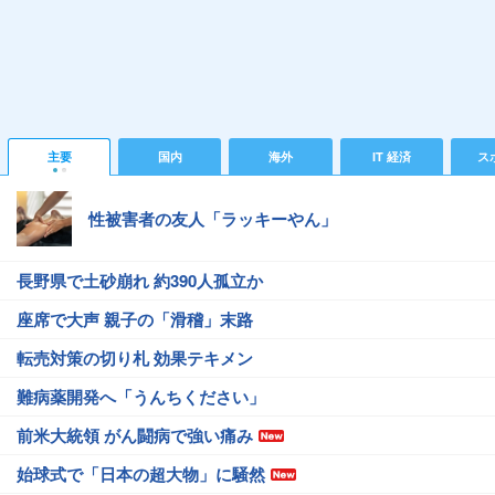
主要
国内
海外
IT 経済
ス
性被害者の友人「ラッキーやん」
長野県で土砂崩れ 約390人孤立か
座席で大声 親子の「滑稽」末路
転売対策の切り札 効果テキメン
難病薬開発へ「うんちください」
前米大統領 がん闘病で強い痛み
始球式で「日本の超大物」に騒然