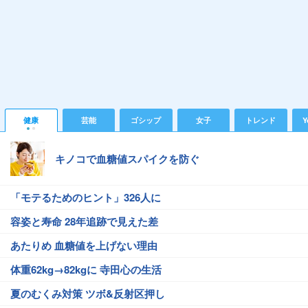
健康
芸能
ゴシップ
女子
トレンド
Y
キノコで血糖値スパイクを防ぐ
「モテるためのヒント」326人に
容姿と寿命 28年追跡で見えた差
あたりめ 血糖値を上げない理由
体重62kg→82kgに 寺田心の生活
夏のむくみ対策 ツボ&反射区押し