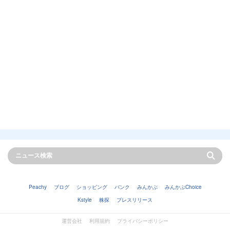
Peachy
ブログ
ショッピング
バンク
みんかぶ
みんかぶChoice
Kstyle
株探
プレスリリース
運営会社
利用規約
プライバシーポリシー