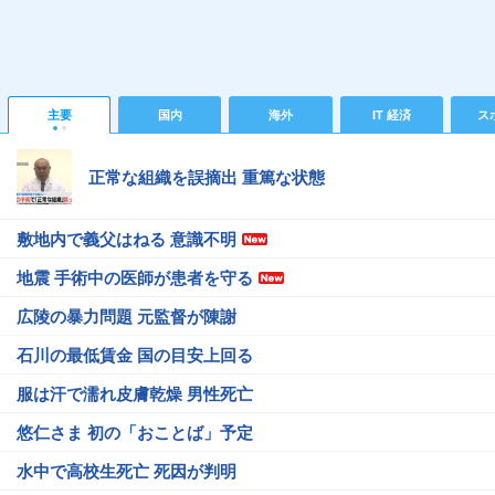
主要
国内
海外
IT 経済
ス
正常な組織を誤摘出 重篤な状態
敷地内で義父はねる 意識不明
地震 手術中の医師が患者を守る
広陵の暴力問題 元監督が陳謝
石川の最低賃金 国の目安上回る
服は汗で濡れ皮膚乾燥 男性死亡
悠仁さま 初の「おことば」予定
水中で高校生死亡 死因が判明