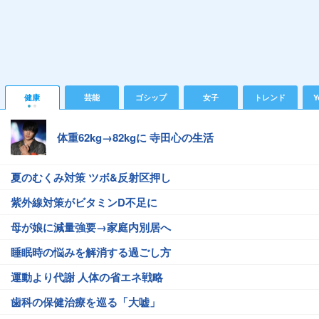
健康
芸能
ゴシップ
女子
トレンド
Y
体重62kg→82kgに 寺田心の生活
夏のむくみ対策 ツボ&反射区押し
紫外線対策がビタミンD不足に
母が娘に減量強要→家庭内別居へ
睡眠時の悩みを解消する過ごし方
運動より代謝 人体の省エネ戦略
歯科の保健治療を巡る「大嘘」