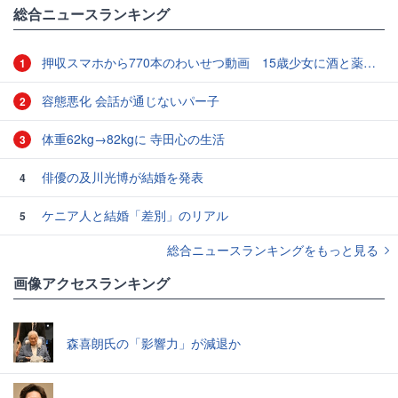
総合ニュースランキング
押収スマホから770本のわいせつ動画 15歳少女に酒と薬飲ませ性的暴行か 54歳男を再逮捕 「薬もありますよ」とSNSで誘い出し
1
容態悪化 会話が通じないパー子
2
体重62kg→82kgに 寺田心の生活
3
俳優の及川光博が結婚を発表
4
ケニア人と結婚「差別」のリアル
5
総合ニュースランキングをもっと見る
画像アクセスランキング
森喜朗氏の「影響力」が減退か