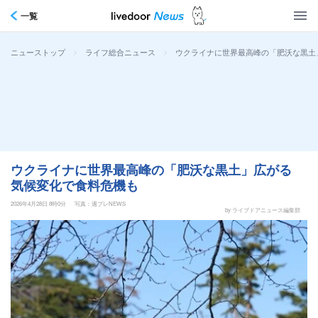
一覧
>
>
ウクライナに世界最高峰の「肥沃な黒土
ニューストップ
ライフ総合ニュース
ウクライナに世界最高峰の「肥沃な黒土」広がる
気候変化で食料危機も
2026年4月28日 8時0分
写真：週プレNEWS
by ライブドアニュース編集部