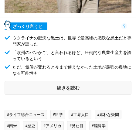
ざっくり言うと
ウクライナの肥沃な黒土は、世界で最高峰の肥沃な黒土だと専
門家が語った
「欧州のパンかご」と言われるほど、圧倒的な農業生産力を誇
っているという
ただ、気候が変わると今まで使えなかった土地が最強の農地に
なる可能性も
続きを読む
#ライフ総合ニュース
#科学
#世界人口
#素朴な疑問
#南米
#歴史
#アメリカ
#見た目
#脳科学