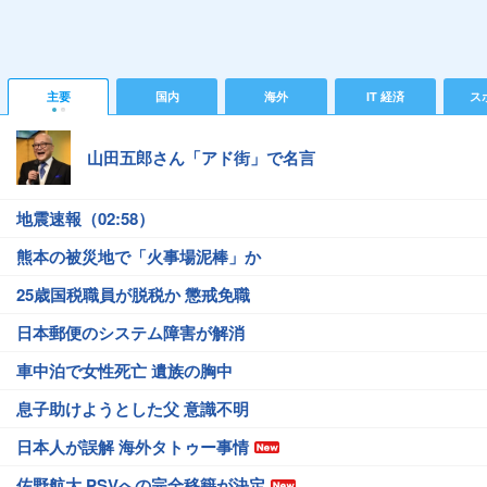
主要
国内
海外
IT 経済
ス
山田五郎さん「アド街」で名言
地震速報（02:58）
熊本の被災地で「火事場泥棒」か
25歳国税職員が脱税か 懲戒免職
日本郵便のシステム障害が解消
車中泊で女性死亡 遺族の胸中
息子助けようとした父 意識不明
日本人が誤解 海外タトゥー事情
佐野航大 PSVへの完全移籍が決定