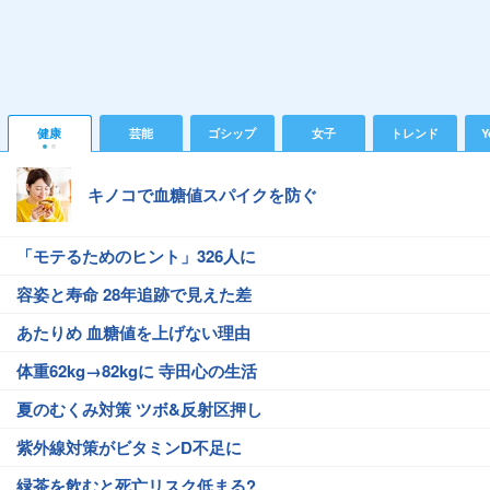
健康
芸能
ゴシップ
女子
トレンド
Y
キノコで血糖値スパイクを防ぐ
「モテるためのヒント」326人に
容姿と寿命 28年追跡で見えた差
あたりめ 血糖値を上げない理由
体重62kg→82kgに 寺田心の生活
夏のむくみ対策 ツボ&反射区押し
紫外線対策がビタミンD不足に
緑茶を飲むと死亡リスク低まる?