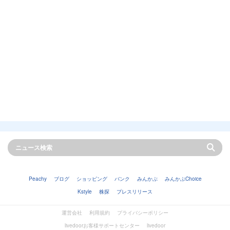
Peachy
ブログ
ショッピング
バンク
みんかぶ
みんかぶChoice
Kstyle
株探
プレスリリース
運営会社
利用規約
プライバシーポリシー
livedoorお客様サポートセンター
livedoor