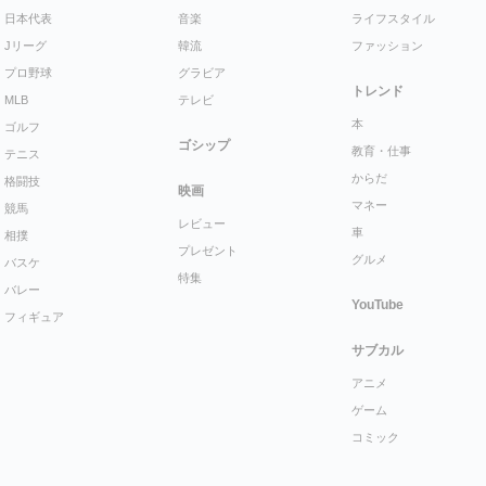
日本代表
音楽
ライフスタイル
Jリーグ
韓流
ファッション
プロ野球
グラビア
トレンド
MLB
テレビ
本
ゴルフ
ゴシップ
教育・仕事
テニス
からだ
格闘技
映画
マネー
競馬
レビュー
車
相撲
プレゼント
グルメ
バスケ
特集
バレー
YouTube
フィギュア
サブカル
アニメ
ゲーム
コミック