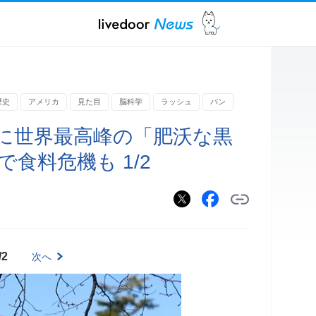
歴史
アメリカ
見た目
脳科学
ラッシュ
パン
に世界最高峰の「肥沃な黒
食料危機も 1/2
/2
次へ