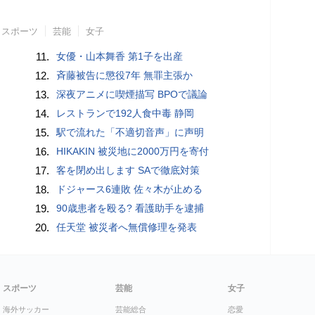
スポーツ
芸能
女子
11.
女優・山本舞香 第1子を出産
12.
斉藤被告に懲役7年 無罪主張か
13.
深夜アニメに喫煙描写 BPOで議論
14.
レストランで192人食中毒 静岡
15.
駅で流れた「不適切音声」に声明
16.
HIKAKIN 被災地に2000万円を寄付
17.
客を閉め出します SAで徹底対策
18.
ドジャース6連敗 佐々木が止める
19.
90歳患者を殴る? 看護助手を逮捕
20.
任天堂 被災者へ無償修理を発表
スポーツ
芸能
女子
海外サッカー
芸能総合
恋愛