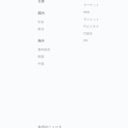
主要
マーケット
Web
国内
ガジェット
社会
ITビジネス
政治
IT総合
海外
PR
海外総合
韓国
中国
今日のニュース