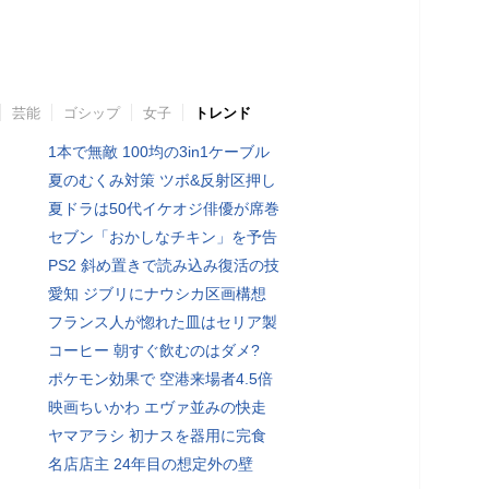
芸能
ゴシップ
女子
トレンド
1本で無敵 100均の3in1ケーブル
夏のむくみ対策 ツボ&反射区押し
夏ドラは50代イケオジ俳優が席巻
セブン「おかしなチキン」を予告
PS2 斜め置きで読み込み復活の技
愛知 ジブリにナウシカ区画構想
フランス人が惚れた皿はセリア製
コーヒー 朝すぐ飲むのはダメ?
ポケモン効果で 空港来場者4.5倍
映画ちいかわ エヴァ並みの快走
ヤマアラシ 初ナスを器用に完食
名店店主 24年目の想定外の壁