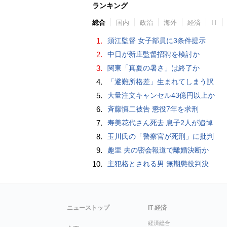
ランキング
総合
国内
政治
海外
経済
IT
1.
須江監督 女子部員に3条件提示
2.
中日が新庄監督招聘を検討か
3.
関東「真夏の暑さ」は終了か
4.
「避難所格差」生まれてしまう訳
5.
大量注文キャンセル43億円以上か
6.
斉藤慎二被告 懲役7年を求刑
7.
寿美花代さん死去 息子2人が追悼
8.
玉川氏の「警察官が死刑」に批判
9.
趣里 夫の密会報道で離婚決断か
10.
主犯格とされる男 無期懲役判決
ニューストップ
IT 経済
経済総合