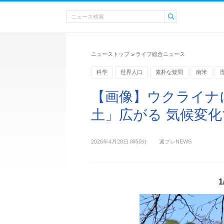
ニューストップ
ライフ総合ニュース
>
科学
世界人口
素朴な疑問
南米
万里の長城
【画像】ウクライナ
土」広がる 気候変化で
2026年4月28日 8時0分
週プレNEWS
1