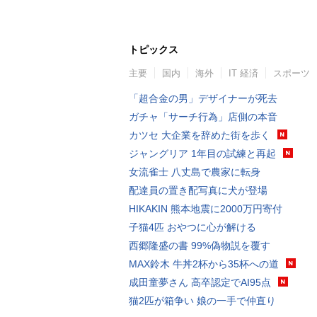
トピックス
主要
国内
海外
IT 経済
スポーツ
「超合金の男」デザイナーが死去
ガチャ「サーチ行為」店側の本音
カツセ 大企業を辞めた街を歩く
ジャングリア 1年目の試練と再起
女流雀士 八丈島で農家に転身
配達員の置き配写真に犬が登場
HIKAKIN 熊本地震に2000万円寄付
子猫4匹 おやつに心が解ける
西郷隆盛の書 99%偽物説を覆す
MAX鈴木 牛丼2杯から35杯への道
成田童夢さん 高卒認定でAI95点
猫2匹が箱争い 娘の一手で仲直り