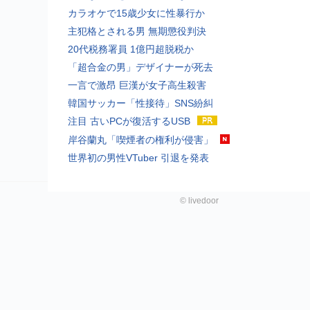
カラオケで15歳少女に性暴行か
主犯格とされる男 無期懲役判決
20代税務署員 1億円超脱税か
「超合金の男」デザイナーが死去
一言で激昂 巨漢が女子高生殺害
韓国サッカー「性接待」SNS紛糾
注目 古いPCが復活するUSB
岸谷蘭丸「喫煙者の権利が侵害」
世界初の男性VTuber 引退を発表
©
livedoor