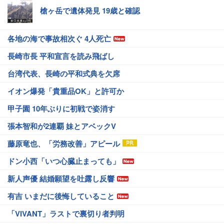
槍ヶ岳で遺体発見 19歳と確認
各地の海で事故相次ぐ 4人死亡
長崎市長 平和宣言を読み飛ばし
台湾代表、長崎の平和式典を欠席
イオン爆発「貴重品OK」と許可か
甲子園 10年ぶりに初戦で姿消す
張本智和が2連覇 妹とアベックV
藤原竜也、「労務改善」アピール
ドン小西「いつ心臓止まっても」
新人声優 結婚願望を吐露し反響
有吉 いまだに後悔していること
「VIVANT」ラストで裏切り者判明