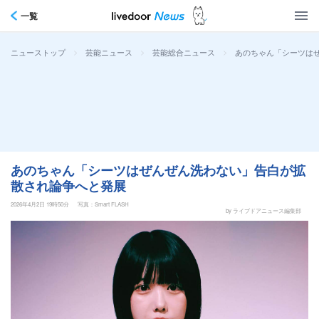
一覧
>
>
>
あのちゃん「シーツは
ニューストップ
芸能ニュース
芸能総合ニュース
あのちゃん「シーツはぜんぜん洗わない」告白が拡
散され論争へと発展
2026年4月2日 19時50分
写真：Smart FLASH
by ライブドアニュース編集部