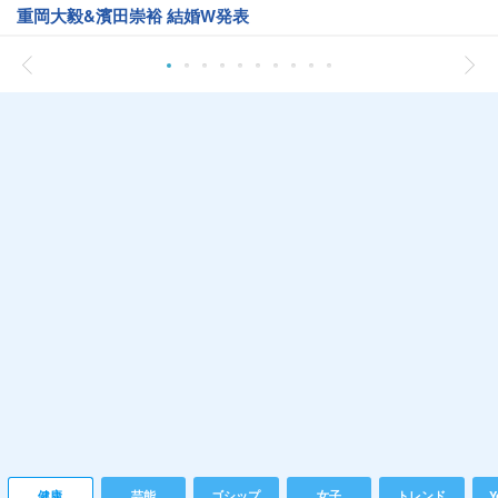
重岡大毅&濱田崇裕 結婚W発表
健康
芸能
ゴシップ
女子
トレンド
Y