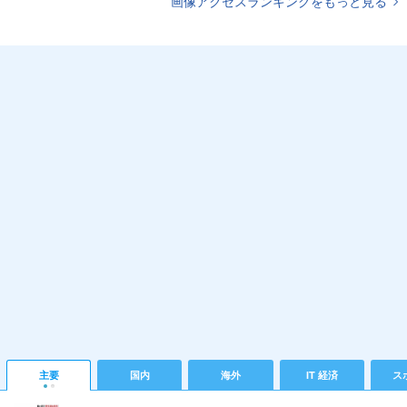
画像アクセスランキングをもっと見る
主要
国内
海外
IT 経済
ス