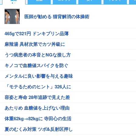
医師が勧める 猫背解消の体操術
465gで321円 ドンキプリン品薄
麻辣湯 具材次第でカツ丼級に
うつ病患者の本音とNGな接し方
キノコで血糖値スパイクを防ぐ
メンタルに良い影響を与える趣味
「モテるためのヒント」326人に
容姿と寿命 28年追跡で見えた差
あたりめ 血糖値を上げない理由
体重62kg→82kgに 寺田心の生活
夏のむくみ対策 ツボ&反射区押し