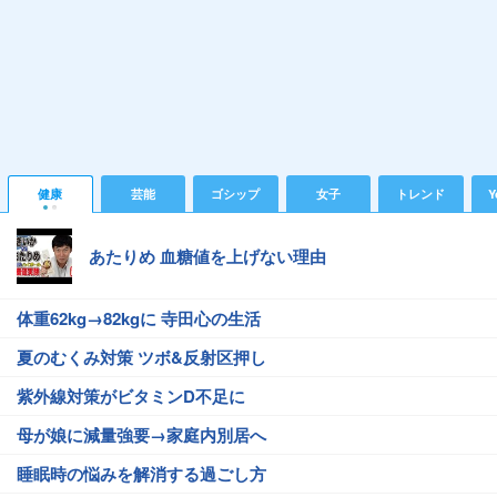
健康
芸能
ゴシップ
女子
トレンド
Y
あたりめ 血糖値を上げない理由
体重62kg→82kgに 寺田心の生活
夏のむくみ対策 ツボ&反射区押し
紫外線対策がビタミンD不足に
母が娘に減量強要→家庭内別居へ
睡眠時の悩みを解消する過ごし方