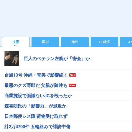
主要
国内
海外
IT 経済
ス
巨人のベテラン左腕が「密会」か
台風13号 沖縄・奄美で影響続く
最悪のクズ野郎だ 父親が陳述も
商業施設で面識ないJCを殴ったか
森喜朗氏の「影響力」が減退か
日本郵便シス障 荷物受け取れず
計2万4700件 五輪絡みで誹謗中傷