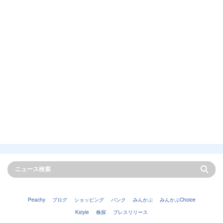
Peachy
ブログ
ショッピング
バンク
みんかぶ
みんかぶChoice
Kstyle
株探
プレスリリース