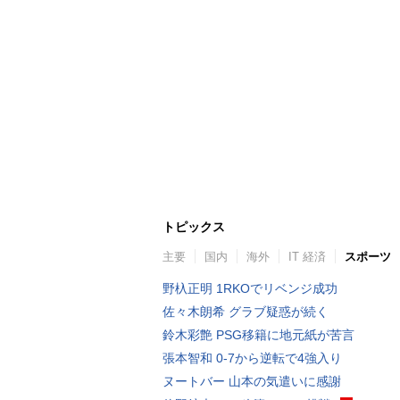
トピックス
主要
国内
海外
IT 経済
スポーツ
野杁正明 1RKOでリベンジ成功
佐々木朗希 グラブ疑惑が続く
鈴木彩艶 PSG移籍に地元紙が苦言
張本智和 0-7から逆転で4強入り
ヌートバー 山本の気遣いに感謝