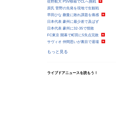
佐野航大 PSV移籍でCLへ挑戦
原氏 菅野の先発を現地で生観戦
早田ひな 蒯曼に敗れ課題を痛感
日本代表 豪州に最少差で及ばず
日本代表 豪州に32-35で惜敗
FC東京 開幕で町田に5失点完敗
サヴィオ 仲間思いが裏目で退場
もっと見る
ライブドアニュースを読もう！