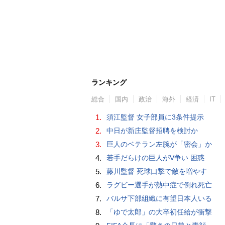
ランキング
総合
国内
政治
海外
経済
IT
1.
須江監督 女子部員に3条件提示
2.
中日が新庄監督招聘を検討か
3.
巨人のベテラン左腕が「密会」か
4.
若手だらけの巨人がV争い 困惑
5.
藤川監督 死球口撃で敵を増やす
6.
ラグビー選手が熱中症で倒れ死亡
7.
バルサ下部組織に有望日本人いる
8.
「ゆで太郎」の大卒初任給が衝撃