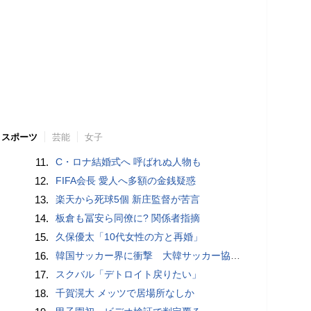
スポーツ
芸能
女子
11.
C・ロナ結婚式へ 呼ばれぬ人物も
12.
FIFA会長 愛人へ多額の金銭疑惑
13.
楽天から死球5個 新庄監督が苦言
14.
板倉も冨安ら同僚に? 関係者指摘
15.
久保優太「10代女性の方と再婚」
16.
韓国サッカー界に衝撃 大韓サッカー協会に外国人審判への“性的接待”疑惑 韓国メディアが報道
17.
スクバル「デトロイト戻りたい」
18.
千賀滉大 メッツで居場所なしか