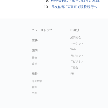
9.
FIFA会長に「驚きの日常と素顔」
10.
長友佑都 FC東京で現役続行へ
ニューストップ
IT 経済
経済総合
主要
マーケット
Web
国内
ガジェット
社会
ITビジネス
政治
IT総合
海外
PR
海外総合
韓国
中国