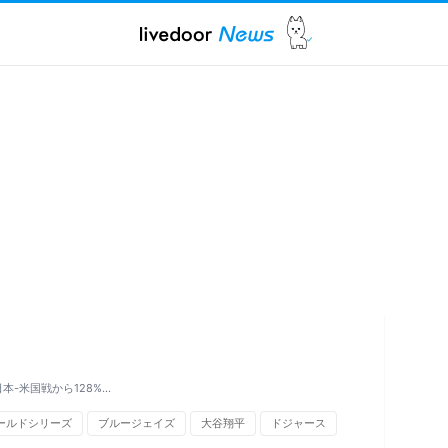
本-米国戦から128%…
ールドシリーズ
ブルージェイズ
大谷翔平
ドジャース