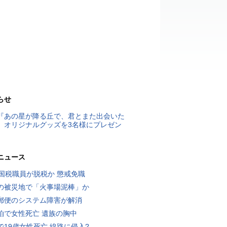
らせ
『あの星が降る丘で、君とまた出会いた
』オリジナルグッズを3名様にプレゼン
ニュース
歳国税職員が脱税か 懲戒免職
の被災地で「火事場泥棒」か
郵便のシステム障害が解消
泊で女性死亡 遺族の胸中
で19歳女性死亡 線路に侵入?