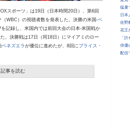
猛暑
OXスポーツ」は19日（日本時間20日）、第6回
日本
（WBC）の視聴者数を発表した。決勝の米国-
ベ
佐野
0PVを記録し、米国内では前回大会の日本-米国戦か
花王
した。決勝戦は17日（同18日）にマイアミのロー
「許
俳優
始
ベネズエラ
が優位に進めたが、8回に
ブライス・
配信
記事を読む