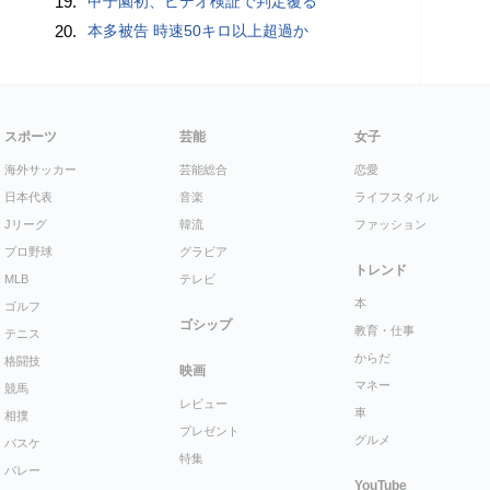
19.
甲子園初、ビデオ検証で判定覆る
20.
本多被告 時速50キロ以上超過か
スポーツ
芸能
女子
海外サッカー
芸能総合
恋愛
日本代表
音楽
ライフスタイル
Jリーグ
韓流
ファッション
プロ野球
グラビア
トレンド
MLB
テレビ
本
ゴルフ
ゴシップ
教育・仕事
テニス
からだ
格闘技
映画
マネー
競馬
レビュー
車
相撲
プレゼント
グルメ
バスケ
特集
バレー
YouTube