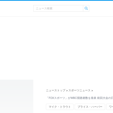
ニューストップ
スポーツニュース
>
>
「FOXスポーツ」がWBC視聴者数を発表 前回大会の日
マイク・トラウト
ブライス・ハーパー
ワ
ベネズエラ