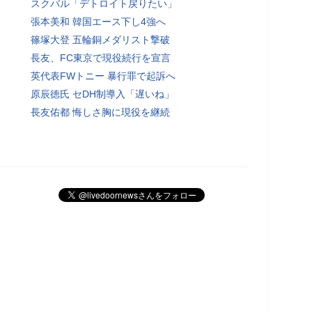
スクバル「デトロイト戻りたい」
張本美和 韓国エース下し4強へ
篠塚大登 五輪銅メダリスト撃破
長友、FC東京で現役続行を宣言
英代表FWトニー 暴行罪で起訴へ
原辰徳氏 セDH制導入「遅いね」
長友佑都 悔しさ胸に現役を継続