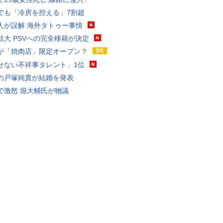
でも「冷房を控える」7割超
人が誤解 海外タトゥー事情
航大 PSVへの完全移籍が決定
が「焼肉店」限定オープン？
せない不祥事タレント」1位
の戸塚純貴が結婚を発表
で激怒 堀大輔氏が物議