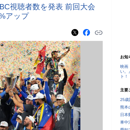
BC視聴者数を発表 前回大会
8%アップ
お知
映画
い。
ト！
主要
25
熊本
日本
車中
愛知