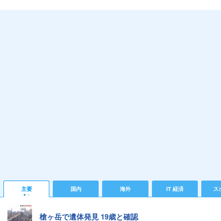
主要
国内
海外
IT 経済
ス
槍ヶ岳で遺体発見 19歳と確認