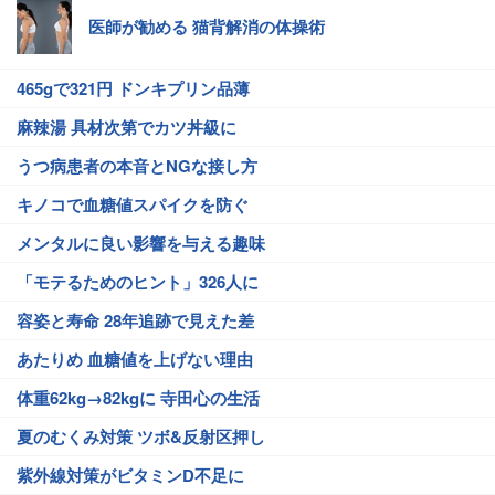
医師が勧める 猫背解消の体操術
465gで321円 ドンキプリン品薄
麻辣湯 具材次第でカツ丼級に
うつ病患者の本音とNGな接し方
キノコで血糖値スパイクを防ぐ
メンタルに良い影響を与える趣味
「モテるためのヒント」326人に
容姿と寿命 28年追跡で見えた差
あたりめ 血糖値を上げない理由
体重62kg→82kgに 寺田心の生活
夏のむくみ対策 ツボ&反射区押し
紫外線対策がビタミンD不足に