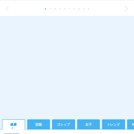
健康
芸能
ゴシップ
女子
トレンド
Y