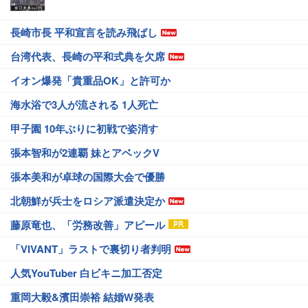
長崎市長 平和宣言を読み飛ばし
台湾代表、長崎の平和式典を欠席
イオン爆発「貴重品OK」と許可か
海水浴で3人が流される 1人死亡
甲子園 10年ぶりに初戦で姿消す
張本智和が2連覇 妹とアベックV
張本美和が卓球の国際大会で優勝
北朝鮮が兵士をロシア派遣決定か
藤原竜也、「労務改善」アピール
「VIVANT」ラストで裏切り者判明
人気YouTuber 白ビキニ加工否定
重岡大毅&濱田崇裕 結婚W発表