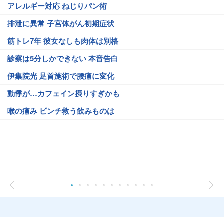
アレルギー対応 ねじりパン術
排泄に異常 子宮体がん初期症状
筋トレ7年 彼女なしも肉体は別格
診察は5分しかできない 本音告白
伊集院光 足首施術で腰痛に変化
動悸が…カフェイン摂りすぎかも
喉の痛み ピンチ救う飲みものは