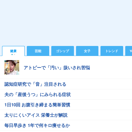
健康
芸能
ゴシップ
女子
トレンド
Y
アトピーで「汚い」扱いされ苦悩
認知症研究で「音」注目される
夫の「産後うつ」にみられる症状
1日10回 お腹引き締まる簡単習慣
太りにくいアイス 栄養士が解説
毎日早歩き 1年で何キロ痩せるか