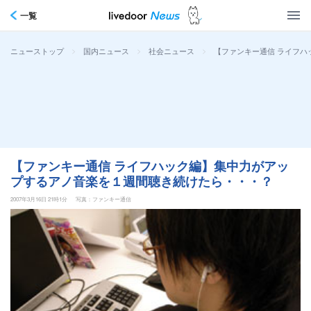
一覧
>
>
>
【ファンキー通信 ライフ
ニューストップ
国内ニュース
社会ニュース
【ファンキー通信 ライフハック編】集中力がアッ
プするアノ音楽を１週間聴き続けたら・・・？
2007年3月16日 21時1分
写真：ファンキー通信