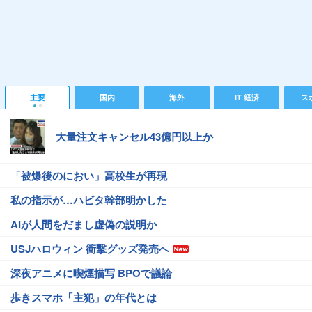
主要
国内
海外
IT 経済
ス
大量注文キャンセル43億円以上か
「被爆後のにおい」高校生が再現
私の指示が…ハビタ幹部明かした
AIが人間をだまし虚偽の説明か
USJハロウィン 衝撃グッズ発売へ
深夜アニメに喫煙描写 BPOで議論
歩きスマホ「主犯」の年代とは