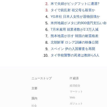
2.
米で夫婦がビッグフットに遭遇?
3.
タイで銃乱射 祖父母も殺害か
4.
YG本社 日本人女性が器物損壊か
5.
米州地裁がメタに約900億円支払い命
6.
7月米雇用 就業者数が2.3万人減
7.
熊本地震が示す 韓国の耐震格差
8.
北朝鮮軍 ロシア訓練の映像公開
9.
スペイン 伊の入国審査を再開
10.
タイ学校襲撃の死者は教師ら5人
ニューストップ
IT 経済
経済総合
主要
マーケット
Web
国内
ガジェット
社会