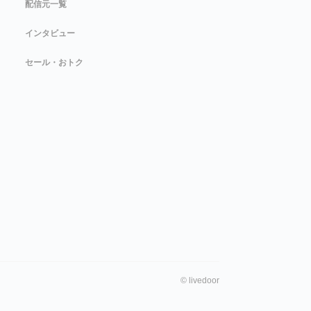
配信元一覧
インタビュー
セール・おトク
©
livedoor