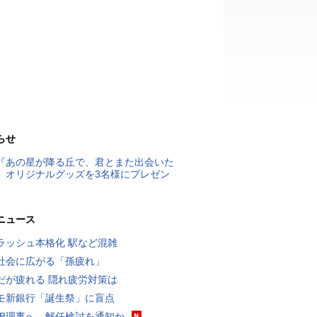
らせ
『あの星が降る丘で、君とまた出会いた
』オリジナルグッズを3名様にプレゼン
ニュース
ラッシュ本格化 駅など混雑
社会に広がる「孫疲れ」
だが疲れる 隠れ疲労対策は
モ新銀行「誕生祭」に盲点
RB理事へ、解任検討を通知か