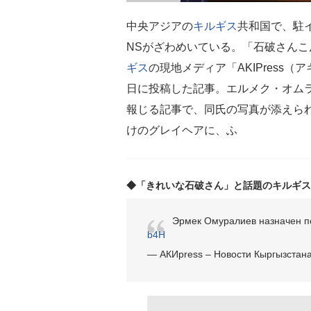
中央アジアの
キルギス
共和国で、駐
NSがざわめいている。「石破さん
ギス
の現地メディア「AKIPress（
日に投稿した記事。エルメク・オム
報じる記事で、同氏の写真が添えら
けのグレイヘアに、ふ
◆「きれいな石破さん」と話題のキルギス
Эрмек Омуралиев назначен п
b4H
— АКИpress – Новости Кыргызстана