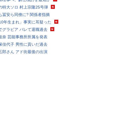
の特大ソロ 村上宗隆25号弾
も冨安ら同僚に? 関係者指摘
010年生まれ」事実に耳疑った
でグラビア バレて退職過去
佳奈 芸能事務所所属を発表
保佳代子 男性に貢いだ過去
五郎さん アド街最後の出演