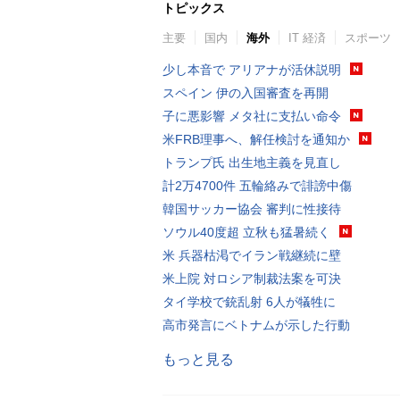
トピックス
主要
国内
海外
IT 経済
スポーツ
少し本音で アリアナが活休説明
スペイン 伊の入国審査を再開
子に悪影響 メタ社に支払い命令
米FRB理事へ、解任検討を通知か
トランプ氏 出生地主義を見直し
計2万4700件 五輪絡みで誹謗中傷
韓国サッカー協会 審判に性接待
ソウル40度超 立秋も猛暑続く
米 兵器枯渇でイラン戦継続に壁
米上院 対ロシア制裁法案を可決
タイ学校で銃乱射 6人が犠牲に
高市発言にベトナムが示した行動
もっと見る