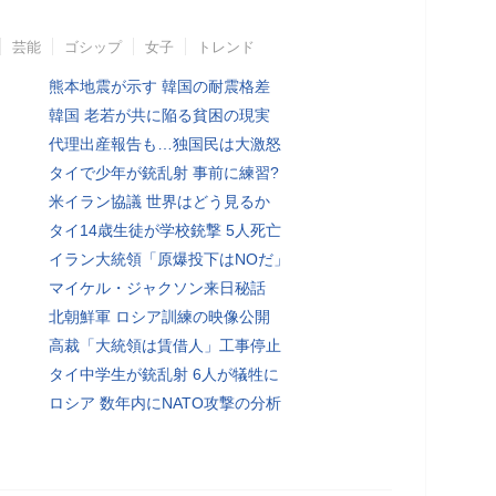
芸能
ゴシップ
女子
トレンド
熊本地震が示す 韓国の耐震格差
韓国 老若が共に陥る貧困の現実
代理出産報告も…独国民は大激怒
タイで少年が銃乱射 事前に練習?
米イラン協議 世界はどう見るか
タイ14歳生徒が学校銃撃 5人死亡
イラン大統領「原爆投下はNOだ」
マイケル・ジャクソン来日秘話
北朝鮮軍 ロシア訓練の映像公開
高裁「大統領は賃借人」工事停止
タイ中学生が銃乱射 6人が犠牲に
ロシア 数年内にNATO攻撃の分析