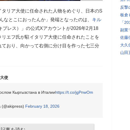
反撃
イタリア大使に任命された人物をめぐり、日本のS
板倉
こんなとこにおったんか」発端となったのは、
キル
「2
アキプレス）」の公式Xアカウントが2026年2月18
副業
ラリエフ氏が駐イタリア大使に任命されたことを
佐藤
大久
れており、向かって右側に分け目を作った七三分
山田
大使
ослом Кыргызстана в Италии
https://t.co/jgPnwOm
 (@akipress)
February 18, 2026
記事を読む