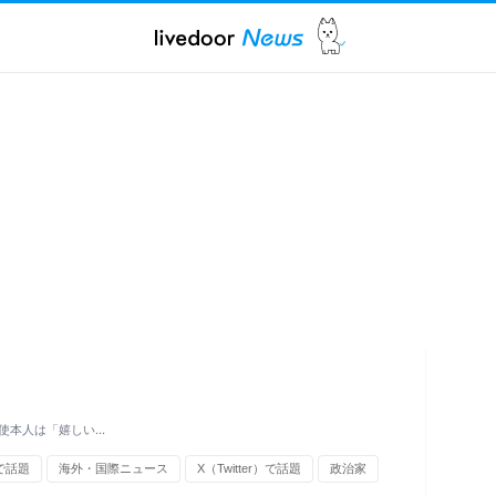
使本人は「嬉しい…
Sで話題
海外・国際ニュース
X（Twitter）で話題
政治家