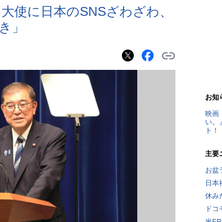
大使に日本のSNSざわざわ、
き」
お知
映画
い。
ト！
主要
お盆
日本
休み
ドコ
米F