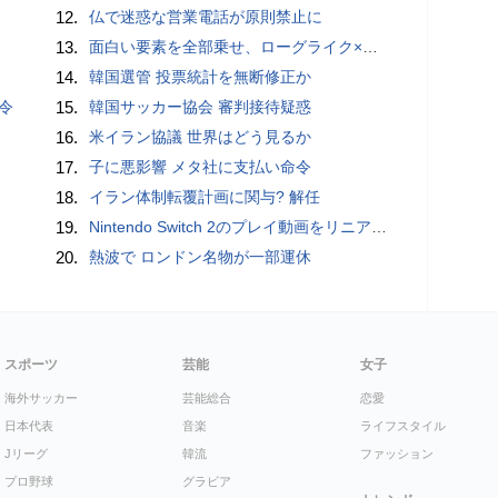
12.
仏で迷惑な営業電話が原則禁止に
13.
面白い要素を全部乗せ、ローグライク×デッキ構築×パーティ制RPGの「Chrono Ark」を遊んでみた
14.
韓国選管 投票統計を無断修正か
令
15.
韓国サッカー協会 審判接待疑惑
16.
米イラン協議 世界はどう見るか
17.
子に悪影響 メタ社に支払い命令
18.
イラン体制転覆計画に関与? 解任
19.
Nintendo Switch 2のプレイ動画をリニアPCMサラウンドで録画する方法、Blackmagic Designのキャプチャーボード「UltraStudio Express Recorder 3G」を使ってみた
20.
熱波で ロンドン名物が一部運休
スポーツ
芸能
女子
海外サッカー
芸能総合
恋愛
日本代表
音楽
ライフスタイル
Jリーグ
韓流
ファッション
プロ野球
グラビア