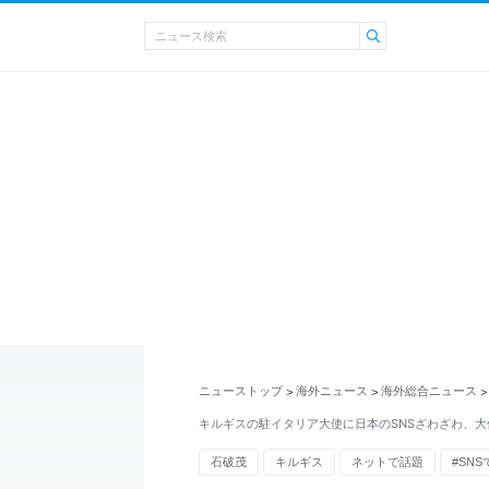
ニューストップ
海外ニュース
海外総合ニュース
>
>
>
キルギスの駐イタリア大使に日本のSNSざわざわ、大
石破茂
キルギス
ネットで話題
#SN