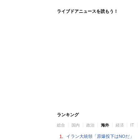
ライブドアニュースを読もう！
ランキング
総合
国内
政治
海外
経済
IT
1.
イラン大統領「原爆投下はNOだ」