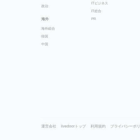
ITビジネス
政治
IT総合
海外
PR
海外総合
韓国
中国
運営会社
livedoorトップ
利用規約
プライバシーポ