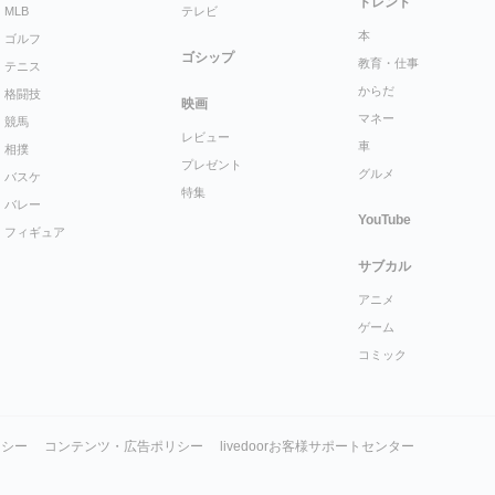
トレンド
MLB
テレビ
本
ゴルフ
ゴシップ
教育・仕事
テニス
からだ
格闘技
映画
マネー
競馬
レビュー
車
相撲
プレゼント
グルメ
バスケ
特集
バレー
YouTube
フィギュア
サブカル
アニメ
ゲーム
コミック
リシー
コンテンツ・広告ポリシー
livedoorお客様サポートセンター