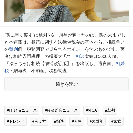
“孫に早く渡す”は絶対NG。贈与が奪ったのは、孫の未来でし
た本連載は、相続に関する法律や税金の基本から、相続争い
の
裁判
例、税務調査で見られるポイントを学ぶものです。著
者は相続専門税理士の橘慶太氏で、
相談
実績は5000人超。
『ぶっちゃけ相続【増補改訂版】』を出版し、遺言書、
相続
税
・贈与税、不動産、税務調査、
続きを読む
#IT 経済ニュース
#経済総合ニュース
#NISA
#裁判
#トレンド
#考え方
#相談
#人生
#未成年
#家族
#相続税