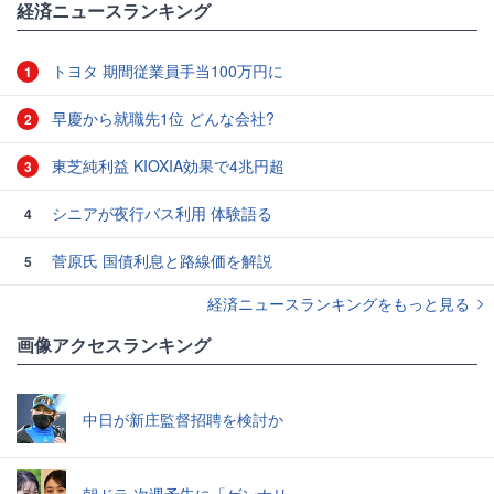
経済ニュースランキング
トヨタ 期間従業員手当100万円に
1
早慶から就職先1位 どんな会社?
2
東芝純利益 KIOXIA効果で4兆円超
3
シニアが夜行バス利用 体験語る
4
菅原氏 国債利息と路線価を解説
5
経済ニュースランキングをもっと見る
画像アクセスランキング
中日が新庄監督招聘を検討か