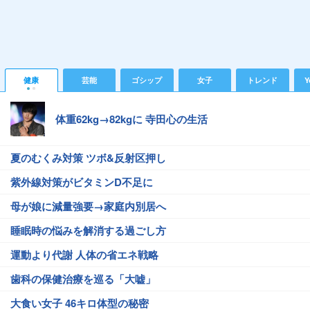
健康
芸能
ゴシップ
女子
トレンド
Y
体重62kg→82kgに 寺田心の生活
夏のむくみ対策 ツボ&反射区押し
紫外線対策がビタミンD不足に
母が娘に減量強要→家庭内別居へ
睡眠時の悩みを解消する過ごし方
運動より代謝 人体の省エネ戦略
歯科の保健治療を巡る「大嘘」
大食い女子 46キロ体型の秘密