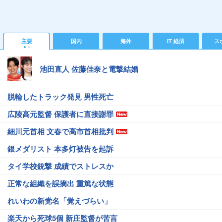
主要
国内
海外
IT 経済
ス
池田直人 佐藤佳奈と電撃結婚
脱輪したトラック発見 男性死亡
広陵高元監督 保護者に直接謝罪
細川元首相 文春で高市首相批判
銀メダリスト 本多灯被告を起訴
タイ学校銃撃 成績でストレスか
正常な組織を誤摘出 重篤な状態
れいわの新党名「覚えづらい」
楽天から死球5個 新庄監督が苦言