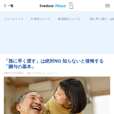
一覧
>
>
>
「孫に早く渡す」は
ニューストップ
IT 経済ニュース
経済総合ニュース
「孫に早く渡す」は絶対NG 知らないと後悔する
「贈与の基本」
2026年1月10日 6時0分
写真：ダイヤモンド・オンライン