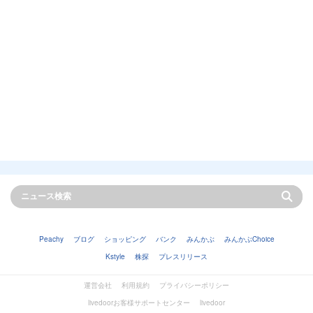
Peachy
ブログ
ショッピング
バンク
みんかぶ
みんかぶChoice
Kstyle
株探
プレスリリース
運営会社
利用規約
プライバシーポリシー
livedoorお客様サポートセンター
livedoor