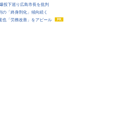
原爆投下巡り広島市長を批判
刑の「終身刑化」傾向続く
竜也「労務改善」をアピール