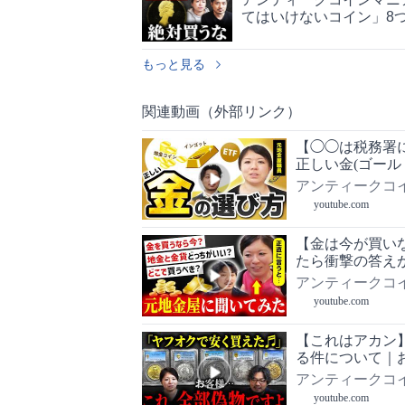
てはいけないコイン」8
もっと見る
関連動画（外部リンク）
【◯◯は税務署
正しい金(ゴール
せんか？｜いま
アンティークコ
youtube.com
【金は今が買い
たら衝撃の答え
アンティークコ
youtube.com
【これはアカン
る件について｜
を見分けるポイ
アンティークコ
るコインの本質
youtube.com