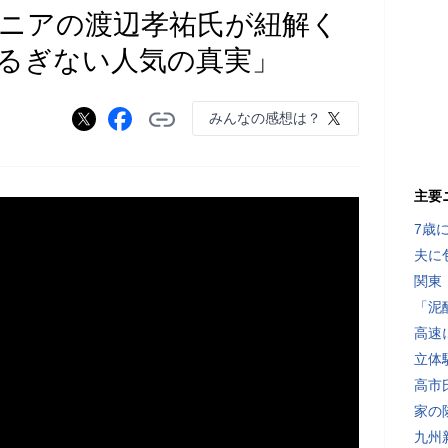
ニアの渡辺孝祐氏が紐解く
るぎない人気の真実」
みんなの感想は？
主要
7歳
夫に
関東
「泥
高速
立体
高市
家の
九州