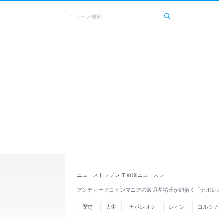
ニューストップ
IT 経済ニュース
>
>
アンティークコインマニアの渡辺孝祐氏が紐解く「ナポレ
歴史
人生
ナポレオン
レオン
コルシカ