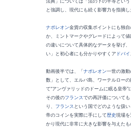
法典」については「法の下の平等という
と強調し、現代にも続く影響力を指摘し
ナポレオン
金貨の収集ポイントにも独自
か、ミントマークやグレードによって値
の違いについて具体的なデータを挙げ、
い」と初心者にも分かりやすくア
ドバイ
動画後半では、「
ナポレオン
一世の激動
数」として、エルバ島、ワーテルローの
て“アンヴァリッドのドームに眠る皇帝
その後の
フランス
での再評価についても
り、
フランス
という国でどのような扱い
帝のコインを実際に手にして
歴史
現場を
かり現代に非常に大きな影響を与えたも