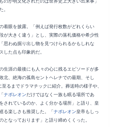
ものが明文化されたのは世界史上大きい出来事」
た。
の着眼を披露。「例えば発行枚数がどれくらい
段が大きく違う」とし、実際の落札価格や希少性
「思わぬ掘り出し物を見つけられるかもしれな
スした点も印象的だ。
の生涯の最後にも人々の心に残るエピソードが多
敗北、絶海の孤島セントヘレナでの最期、そし
”に至るまでドラマチックに紹介。葬送時の様子や、
「
ナポレオン
だけではなく一族も眠る場所であ
をされているのか、よく分かる場所」と語り、皇
巡る楽しさも推奨した。「
ナポレオン
皇帝もしっ
のとなっております」と語り締めくくった。