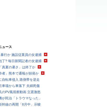
ニュース
に暴行か 施設従業員の女逮捕
包丁? 毎日新聞記者の女逮捕
「真夏の暑さ」は終了か
酔者」熊本で通報が頻発か
に自転車侵入 路側帯を逆走
駐車場から車落下 夫婦死傷
氏のPV風視察動画 立憲激怒
隣が民泊「トラウマなった」
新幹線の再開「8月中」示唆