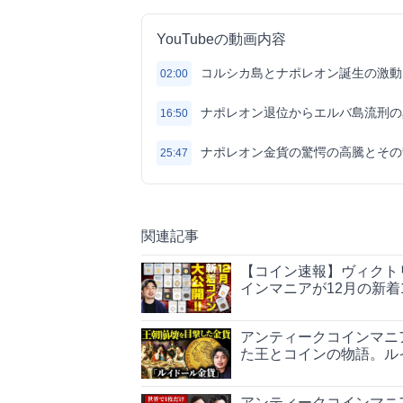
YouTubeの動画内容
コルシカ島とナポレオン誕生の激動
02:00
ナポレオン退位からエルバ島流刑の
16:50
ナポレオン金貨の驚愕の高騰とその
25:47
関連記事
【コイン速報】ヴィクト
インマニアが12月の新着
アンティークコインマニ
た王とコインの物語。ル
アンティークコインマニ