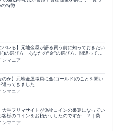
つの特徴
にバレる】元地金屋が語る買う前に知っておきたい
ド)の選び方｜あなたの”金”の選び方、間違ってま
買うならコレ！業界10年を超えるプロが徹底解説！
インマニア
なのか】元地金屋職員に金(ゴールド)のことを聞い
が返ってきました
インマニア
】大手フリマサイトが偽物コインの巣窟になってい
お客様のコインをお預かりしたのですが…？｜偽物
ントは？｜コインディーラー歴10年以上のプロが語
インマニア
とは