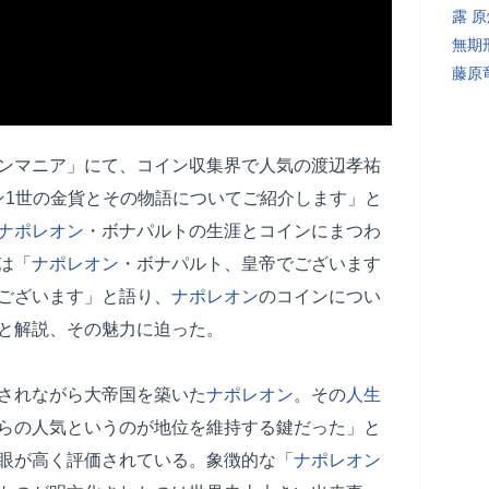
露 
無期
藤原
ンマニア」にて、コイン収集界で人気の渡辺孝祐
ン
1世の金貨とその物語についてご紹介します」と
ナポレオン
・ボナパルトの生涯とコインにまつわ
は「
ナポレオン
・ボナパルト、皇帝でございます
ございます」と語り、
ナポレオン
のコインについ
と解説、その魅力に迫った。
されながら大帝国を築いた
ナポレオン
。その
人生
らの人気というのが地位を維持する鍵だった」と
眼が高く評価されている。象徴的な「
ナポレオン