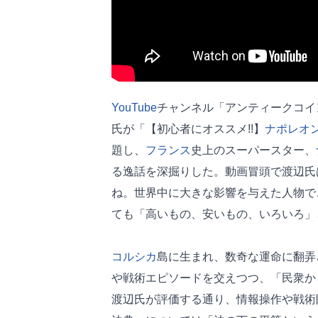
YouTube
チャンネル「アンティークコイ
氏が「【初心者にオススメ!!】
ナポレオ
題し、
フランス
史上のスーパースター、
る逸話を深掘りした。動画冒頭で渡辺氏
ね。世界中に大きな影響を与えた人物で
ても「高いもの、安いもの、いろいろ」
コルシカ
島に生まれ、数奇な運命に翻弄
や戦術エピソードを交えつつ、「民衆か
渡辺氏が評価する通り、情報操作や戦術