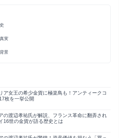
史
真実
背景
リア女王の希少金貨に極楽鳥も！アンティークコ
17枚を一挙公開
アの渡辺孝祐氏が解説、フランス革命に翻弄され
イ16世の金貨が語る歴史とは
アの渡辺孝祐氏が警鐘！資産価値を損なう「買っ