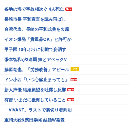
各地の海で事故相次ぐ 4人死亡
長崎市長 平和宣言を読み飛ばし
台湾代表、長崎の平和式典を欠席
イオン爆発「貴重品OK」と許可か
甲子園 10年ぶりに初戦で姿消す
張本智和が2連覇 妹とアベックV
藤原竜也、「労務改善」アピール
ドン小西「いつ心臓止まっても」
新人声優 結婚願望を吐露し反響
有吉 いまだに後悔していること
「VIVANT」ラストで裏切り者判明
重岡大毅&濱田崇裕 結婚W発表