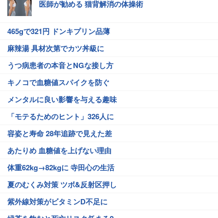
医師が勧める 猫背解消の体操術
465gで321円 ドンキプリン品薄
麻辣湯 具材次第でカツ丼級に
うつ病患者の本音とNGな接し方
キノコで血糖値スパイクを防ぐ
メンタルに良い影響を与える趣味
「モテるためのヒント」326人に
容姿と寿命 28年追跡で見えた差
あたりめ 血糖値を上げない理由
体重62kg→82kgに 寺田心の生活
夏のむくみ対策 ツボ&反射区押し
紫外線対策がビタミンD不足に