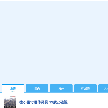
主要
国内
海外
IT 経済
ス
槍ヶ岳で遺体発見 19歳と確認