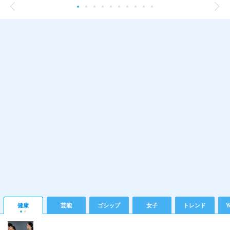
健康
芸能
ゴシップ
女子
トレンド
Y