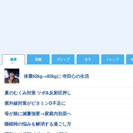
健康
芸能
ゴシップ
女子
トレンド
Y
体重62kg→82kgに 寺田心の生活
夏のむくみ対策 ツボ&反射区押し
紫外線対策がビタミンD不足に
母が娘に減量強要→家庭内別居へ
睡眠時の悩みを解消する過ごし方