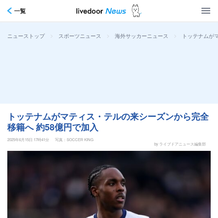
一覧
>
>
>
トッテナムがマ
ニューストップ
スポーツニュース
海外サッカーニュース
トッテナムがマティス・テルの来シーズンから完全
移籍へ 約58億円で加入
2025年6月15日 17時41分
写真：SOCCER KING
by ライブドアニュース編集部