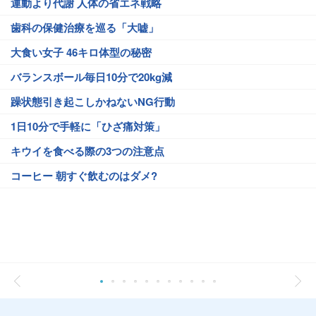
運動より代謝 人体の省エネ戦略
歯科の保健治療を巡る「大嘘」
大食い女子 46キロ体型の秘密
バランスボール毎日10分で20kg減
躁状態引き起こしかねないNG行動
1日10分で手軽に「ひざ痛対策」
キウイを食べる際の3つの注意点
コーヒー 朝すぐ飲むのはダメ?