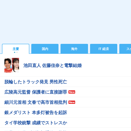
主要
国内
海外
IT 経済
ス
池田直人 佐藤佳奈と電撃結婚
脱輪したトラック発見 男性死亡
広陵高元監督 保護者に直接謝罪
細川元首相 文春で高市首相批判
銀メダリスト 本多灯被告を起訴
タイ学校銃撃 成績でストレスか