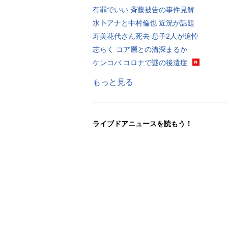
有罪でいい 斉藤被告の事件見解
水卜アナと中村倫也 近況が話題
寿美花代さん死去 息子2人が追悼
志らく コア層との溝深まるか
ケンコバ コロナで謎の後遺症
もっと見る
ライブドアニュースを読もう！