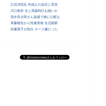
乙武洋匡氏 外国人の反応に苦笑
川口春奈 夫と高級時計お揃いか
清水良太郎さん急逝で娘に心配も
斉藤被告から性被害後 生活困窮
佐藤寛子が告白 ヌード嫌だった