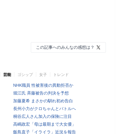
この記事へのみんなの感想は？
芸能
ゴシップ
女子
トレンド
NHK職員 性被害後の異動拒否か
堀江氏 斉藤被告の判決を予想
加藤夏希 まさかの馴れ初め告白
長州小力がクロちゃんとバトルへ
桐谷広人さん加入の保険に注目
高嶋政宏「母は最期まで大女優」
飯島直子「イライラ」近況を報告