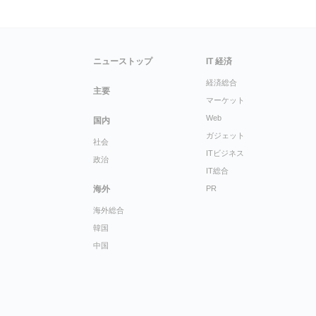
ニューストップ
IT 経済
経済総合
主要
マーケット
Web
国内
ガジェット
社会
ITビジネス
政治
IT総合
海外
PR
海外総合
韓国
中国