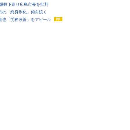
原爆投下巡り広島市長を批判
刑の「終身刑化」傾向続く
竜也「労務改善」をアピール