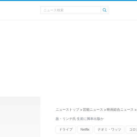
ニューストップ
芸能ニュース
映画総合ニュース
>
>
>
故・リンチ氏 生前に脚本出版か
ドライブ
Netflix
ナオミ・ワッツ
コロ