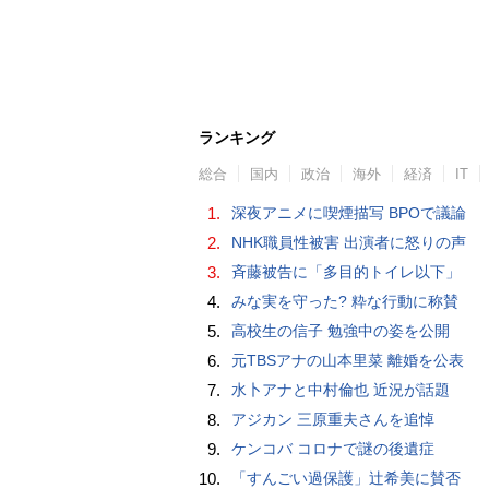
ランキング
総合
国内
政治
海外
経済
IT
1.
深夜アニメに喫煙描写 BPOで議論
2.
NHK職員性被害 出演者に怒りの声
3.
斉藤被告に「多目的トイレ以下」
4.
みな実を守った? 粋な行動に称賛
5.
高校生の信子 勉強中の姿を公開
6.
元TBSアナの山本里菜 離婚を公表
7.
水卜アナと中村倫也 近況が話題
8.
アジカン 三原重夫さんを追悼
9.
ケンコバ コロナで謎の後遺症
10.
「すんごい過保護」辻希美に賛否