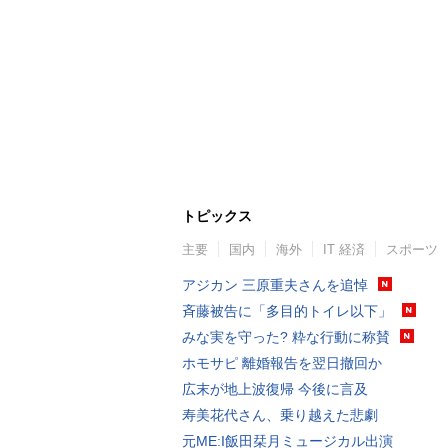
トピックス
主要
国内
海外
IT 経済
スポーツ
アジカン 三原重夫さんを追悼
斉藤被告に「多目的トイレ以下」
みな実を守った? 粋な行動に称賛
ホモサピ 離婚報告を翌日撤回か
広末が地上波復帰 今後に言及
寿美花代さん、乗り越えた悲劇
元ME:I飯田栞月ミュージカル出演