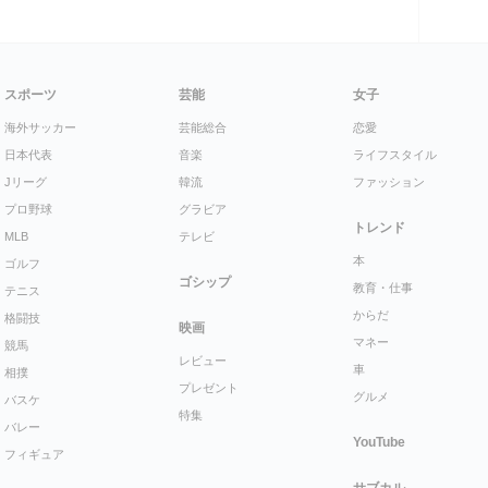
スポーツ
芸能
女子
海外サッカー
芸能総合
恋愛
日本代表
音楽
ライフスタイル
Jリーグ
韓流
ファッション
プロ野球
グラビア
トレンド
MLB
テレビ
本
ゴルフ
ゴシップ
教育・仕事
テニス
からだ
格闘技
映画
マネー
競馬
レビュー
車
相撲
プレゼント
グルメ
バスケ
特集
バレー
YouTube
フィギュア
サブカル