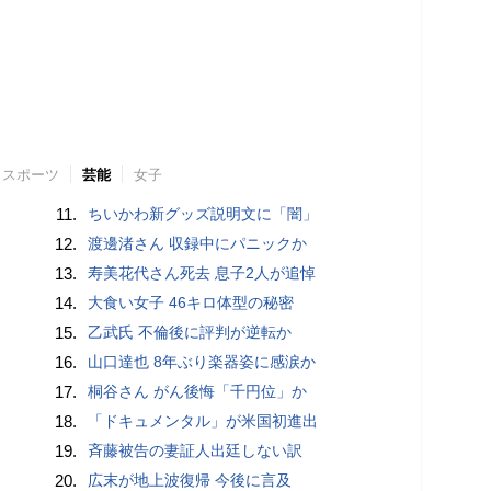
スポーツ
芸能
女子
11.
ちいかわ新グッズ説明文に「闇」
12.
渡邊渚さん 収録中にパニックか
13.
寿美花代さん死去 息子2人が追悼
14.
大食い女子 46キロ体型の秘密
15.
乙武氏 不倫後に評判が逆転か
16.
山口達也 8年ぶり楽器姿に感涙か
17.
桐谷さん がん後悔「千円位」か
18.
「ドキュメンタル」が米国初進出
19.
斉藤被告の妻証人出廷しない訳
20.
広末が地上波復帰 今後に言及