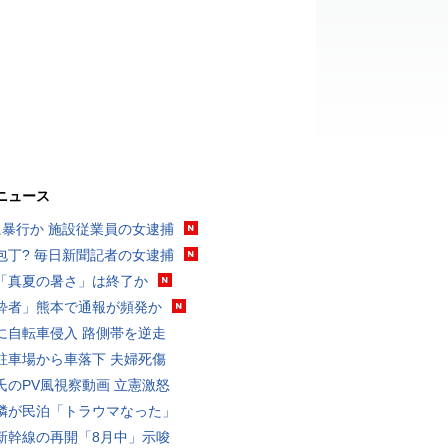
ニュース
に暴行か 施設従業員の女逮捕
包丁? 毎日新聞記者の女逮捕
「真夏の暑さ」は終了か
酔者」熊本で通報が頻発か
に自転車侵入 路側帯を逆走
駐車場から車落下 夫婦死傷
氏のPV風視察動画 立憲激怒
隣が民泊「トラウマなった」
新幹線の再開「8月中」示唆