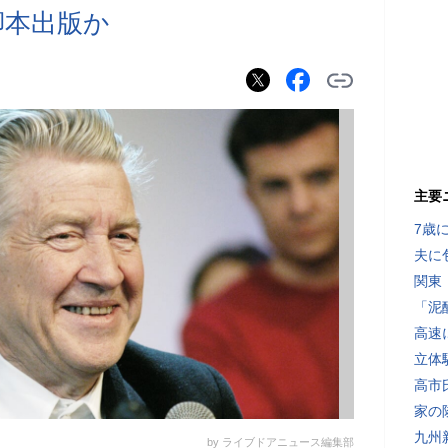
脚本出版か
主要
7歳
夫に
関東
「泥
高速
立体
高市
家の
九州
by ライブドアニュース編集部