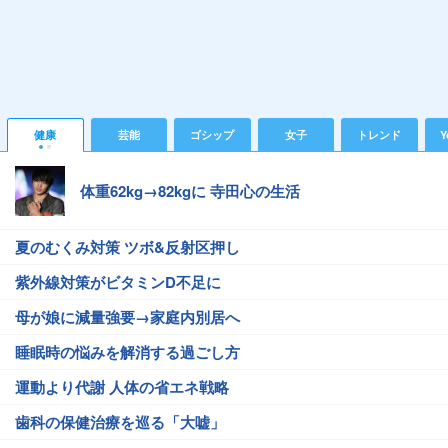
健康
芸能
ゴシップ
女子
トレンド
Y
体重62kg→82kgに 寺田心の生活
夏のむくみ対策 ツボ&反射区押し
紫外線対策がビタミンD不足に
母が娘に減量強要→家庭内別居へ
睡眠時の悩みを解消する過ごし方
運動より代謝 人体の省エネ戦略
歯科の保健治療を巡る「大嘘」