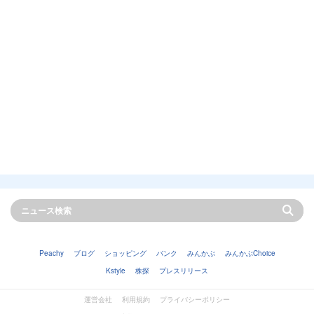
Peachy
ブログ
ショッピング
バンク
みんかぶ
みんかぶChoice
Kstyle
株探
プレスリリース
運営会社
利用規約
プライバシーポリシー