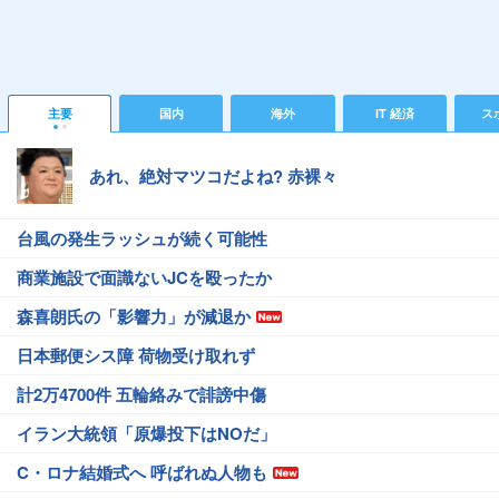
主要
国内
海外
IT 経済
ス
あれ、絶対マツコだよね? 赤裸々
台風の発生ラッシュが続く可能性
商業施設で面識ないJCを殴ったか
森喜朗氏の「影響力」が減退か
日本郵便シス障 荷物受け取れず
計2万4700件 五輪絡みで誹謗中傷
イラン大統領「原爆投下はNOだ」
C・ロナ結婚式へ 呼ばれぬ人物も