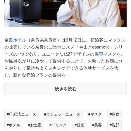
奈良
ホテル
（奈良県奈良市）は6月12日に、宿泊客にマックス
の販売している奈良のご当地コスメ「やまとcosmetic」シリ
ーズの1つであり、ユニークな仏顔デザインの
美容
マスク
を、
お風呂あがりに冷やして提供することで、火照ったお顔にひ
んやりして気持ちよくスキンケアできる体験サービスを含
む、新たな宿泊プランの提供を
続きを読む
#IT 経済ニュース
#ガジェットニュース
#マスク
#朝食
#ホテル
#お土産
#ドリンク
#観光
#美容
#洗顔