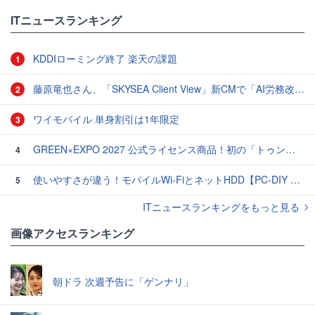
#温泉
ITニュースランキング
KDDIローミング終了 楽天の課題
1
藤原竜也さん、「SKYSEA Client View」新CMで「AI労務改善」をアピール 働き方をAIが分析したら「すぐに休んで」と言われる？
2
ワイモバイル 単身割引は1年限定
3
GREEN×EXPO 2027 公式ライセンス商品！初の「トゥンクトゥンク」公式LINEスタンプ、販売開始
4
使いやすさが違う！モバイルWi-FiとネットHDD【PC-DIY 秋の陣】
5
ITニュースランキングをもっと見る
画像アクセスランキング
朝ドラ 次週予告に「ゲンナリ」