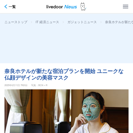
一覧
>
>
>
奈良ホテルが新た
ニューストップ
IT 経済ニュース
ガジェットニュース
奈良ホテルが新たな宿泊プランを開始 ユニークな
仏顔デザインの美容マスク
2025年6月11日 7時0分
写真：BCN＋R