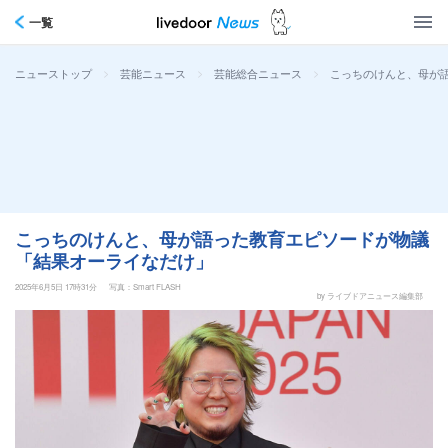
一覧
>
>
>
こっちのけんと、母が
ニューストップ
芸能ニュース
芸能総合ニュース
こっちのけんと、母が語った教育エピソードが物議
「結果オーライなだけ」
2025年6月5日 17時31分
写真：Smart FLASH
by ライブドアニュース編集部