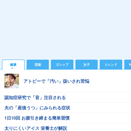
健康
芸能
ゴシップ
女子
トレンド
Y
アトピーで「汚い」扱いされ苦悩
認知症研究で「音」注目される
夫の「産後うつ」にみられる症状
1日10回 お腹引き締まる簡単習慣
太りにくいアイス 栄養士が解説