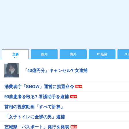
主要
国内
海外
IT 経済
ス
「43億円分」キャンセル? 女逮捕
消費者庁「SNOW」運営に措置命令
90歳患者を殴る? 看護助手を逮捕
首相の視察動画「すべて計算」
「女子トイレに全裸の男」逮捕
茨城県「パスポート」発行を発表