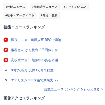
#芸能ニュース
#芸能総合ニュース
#こっちのけんと
#歌手・アーティスト
#育児・教育
#人生が変わる1分間の深イイ話
芸能ニュースランキング
深夜アニメに喫煙描写 BPOで議論
1
桐谷さん がん後悔「千円位」か
2
高校生の信子 勉強中の姿を公開
3
30代で祖母 交際1カ月で妊娠
4
エアリズム 2年前後で効果失う?
5
芸能ニュースランキングをもっと見る
画像アクセスランキング