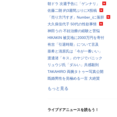
朝ドラ 次週予告に「ゲンナリ」
佐藤二朗 約3週間ぶりにX投稿
「売り方汚すぎ」Number_iに落胆
大久保佳代子 50代の性欲事情
神田うの 不妊治療の経験と苦悩
HIKAKIN 被災地に2000万円を寄付
有吉「引退時期」について言及
亜希と清原氏は「今が一番いい」
渡邊渚「キス」のヤジでパニック
リュウジ氏「ダルい」共感殺到
TAKAHIRO 両腕タトゥー写真公開
既婚男性を見極める一言 大絶賛
もっと見る
ライブドアニュースを読もう！