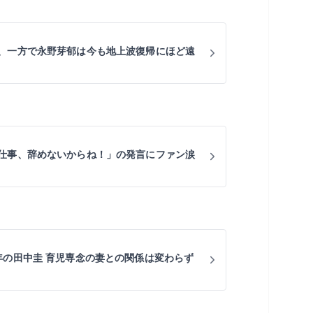
、一方で永野芽郁は今も地上波復帰にほど遠
仕事、辞めないからね！」の発言にファン涙
年の田中圭 育児専念の妻との関係は変わらず