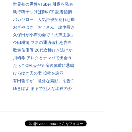
世界初の男性VTuber 引退を発表
執行猶予つけば御の字 記者指摘
バカヤロー…人気声優が別れ悲痛
おぎやはぎ「おじさん」論争嘆き
久保田が小声の会で「大声主張」
今田耕司 マネの通過儀礼を告白
歌舞伎俳優 20代女性ひき逃げか
川崎希 アレクとナンパで出会う
たらこCM元子役 産後体重に悲鳴
ひろゆき氏の妻 投稿を謝罪
有田哲平が「意外な素顔」を告白
ゆきぽよ まるで別人な現在の姿