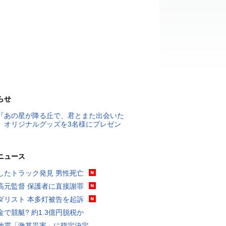
らせ
『あの星が降る丘で、君とまた出会いた
』オリジナルグッズを3名様にプレゼン
ニュース
したトラック発見 男性死亡
高元監督 保護者に直接謝罪
ダリスト 本多灯被告を起訴
金で競艇? 約1.3億円脱税か
地震「激甚災害」に指定決定