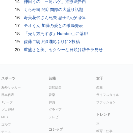
14.
神田うの「三角ハゲ」治療法告白
15.
くら寿司 閉店間際の大盛り話題
16.
寿美花代さん死去 息子2人が追悼
17.
テオくん 加藤乃愛との破局発表
18.
「売り方汚すぎ」Number_iに落胆
19.
佐藤二朗 約3週間ぶりにX投稿
20.
重盛さと美、セクシーな日焼け跡チラ見せ
スポーツ
芸能
女子
海外サッカー
芸能総合
恋愛
日本代表
音楽
ライフスタイル
Jリーグ
韓流
ファッション
プロ野球
グラビア
トレンド
MLB
テレビ
本
ゴルフ
ゴシップ
教育・仕事
テニス