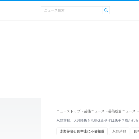
ニューストップ
芸能ニュース
芸能総合ニュース
>
>
>
永野芽郁、大河降板も活動休止せずは悪手？囁かれる
永野芽郁と田中圭に不倫報道
永野芽郁
田