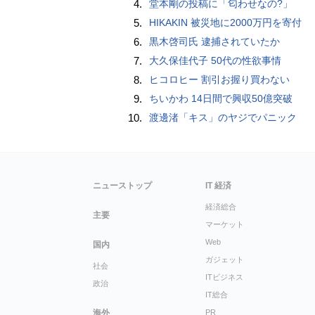
4.
堂本剛の投稿に「匂わせなの?」
5.
HIKAKIN 被災地に2000万円を寄付
6.
黒木啓司氏 逮捕されていたか
7.
大久保佳代子 50代の性欲事情
8.
ヒコロヒー 割引お握り買わない
9.
ちいかわ 14日間で興収50億突破
10.
渡邊渚「キス」のヤジでパニック
ニューストップ
IT 経済
経済総合
主要
マーケット
Web
国内
ガジェット
社会
ITビジネス
政治
IT総合
海外
PR