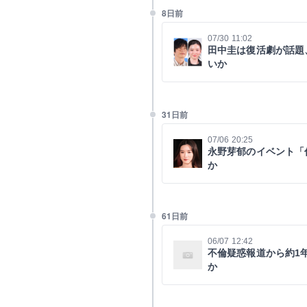
8日前
07/30 11:02
田中圭は復活劇が話題
いか
31日前
07/06 20:25
永野芽郁のイベント「
か
61日前
06/07 12:42
不倫疑惑報道から約1
か