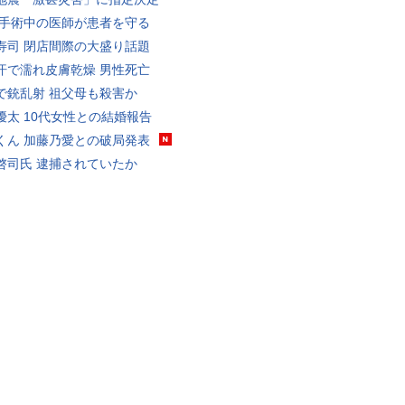
 手術中の医師が患者を守る
寿司 閉店間際の大盛り話題
汗で濡れ皮膚乾燥 男性死亡
で銃乱射 祖父母も殺害か
優太 10代女性との結婚報告
くん 加藤乃愛との破局発表
啓司氏 逮捕されていたか