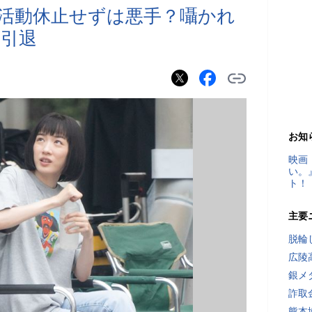
活動休止せずは悪手？囁かれ
引退
お知
映画
い。
ト！
主要
脱輪
広陵
銀メ
詐取
熊本