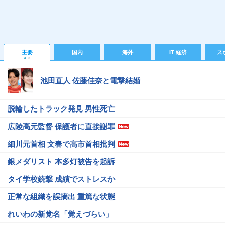
主要
国内
海外
IT 経済
ス
池田直人 佐藤佳奈と電撃結婚
脱輪したトラック発見 男性死亡
広陵高元監督 保護者に直接謝罪
細川元首相 文春で高市首相批判
銀メダリスト 本多灯被告を起訴
タイ学校銃撃 成績でストレスか
正常な組織を誤摘出 重篤な状態
れいわの新党名「覚えづらい」