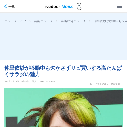
一覧
>
>
>
仲里依紗が移動中も欠
ニューストップ
芸能ニュース
芸能総合ニュース
仲里依紗が移動中も欠かさずリピ買いする高たんぱ
くサラダの魅力
2025年5月19日 18時45分
写真：E-TALENTBANK
by ライブドアニュース編集部