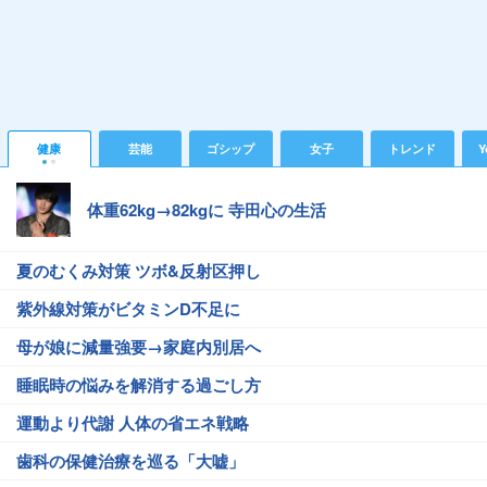
健康
芸能
ゴシップ
女子
トレンド
Y
体重62kg→82kgに 寺田心の生活
夏のむくみ対策 ツボ&反射区押し
紫外線対策がビタミンD不足に
母が娘に減量強要→家庭内別居へ
睡眠時の悩みを解消する過ごし方
運動より代謝 人体の省エネ戦略
歯科の保健治療を巡る「大嘘」