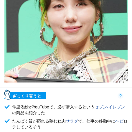
ざっくり言うと
仲里依紗がYouTubeで、必ず購入するという
セブン-イレブン
の商品を紹介した
たんぱく質が摂れる鶏むね肉
サラダ
で、仕事の移動中に
ヘビ
ロ
テしているそう