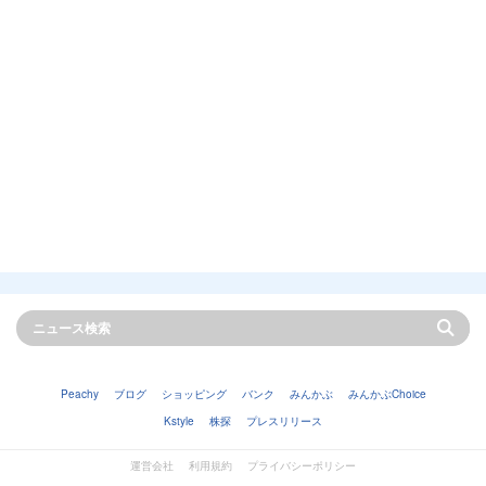
Peachy
ブログ
ショッピング
バンク
みんかぶ
みんかぶChoice
Kstyle
株探
プレスリリース
運営会社
利用規約
プライバシーポリシー